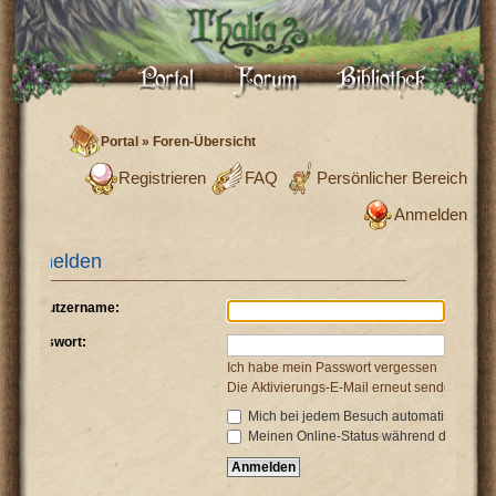
Portal
»
Foren-Übersicht
Registrieren
FAQ
Persönlicher Bereich
Anmelden
Anmelden
Benutzername:
Passwort:
Ich habe mein Passwort vergessen
Die Aktivierungs-E-Mail erneut senden
Mich bei jedem Besuch automatisch anm
Meinen Online-Status während dieser Si