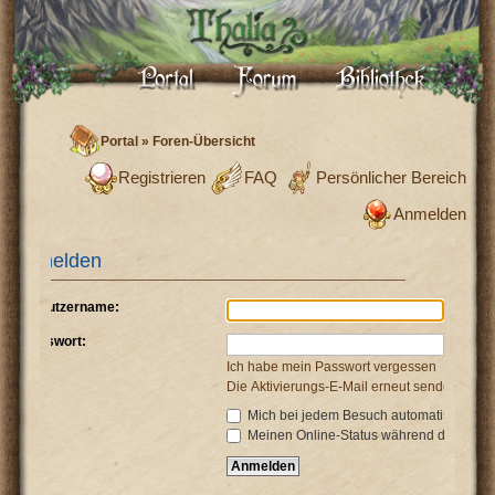
Portal
»
Foren-Übersicht
Registrieren
FAQ
Persönlicher Bereich
Anmelden
Anmelden
Benutzername:
Passwort:
Ich habe mein Passwort vergessen
Die Aktivierungs-E-Mail erneut senden
Mich bei jedem Besuch automatisch anm
Meinen Online-Status während dieser Si