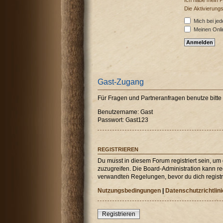
Ich habe mein 
Die Aktivierung
Mich bei je
Meinen Onli
Gast-Zugang
Für Fragen und Partneranfragen benutze bitt
Benutzername: Gast
Passwort: Gast123
REGISTRIEREN
Du musst in diesem Forum registriert sein, um
zuzugreifen. Die Board-Administration kann r
verwandten Regelungen, bevor du dich registri
Nutzungsbedingungen
|
Datenschutzrichtlini
Registrieren