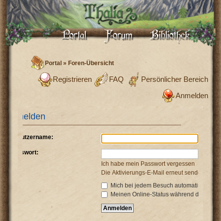
Portal
»
Foren-Übersicht
Registrieren
FAQ
Persönlicher Bereich
Anmelden
Anmelden
Benutzername:
Passwort:
Ich habe mein Passwort vergessen
Die Aktivierungs-E-Mail erneut senden
Mich bei jedem Besuch automatisch anm
Meinen Online-Status während dieser Si