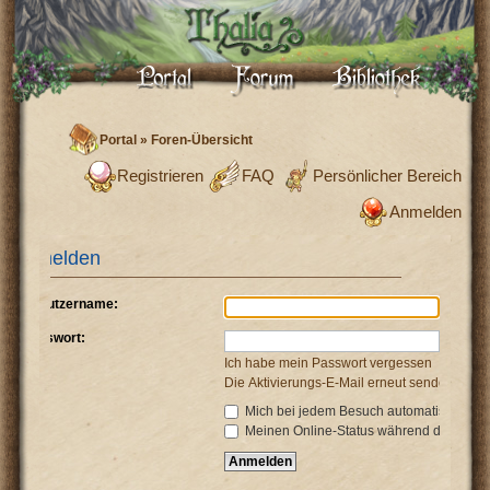
Portal
»
Foren-Übersicht
Registrieren
FAQ
Persönlicher Bereich
Anmelden
Anmelden
Benutzername:
Passwort:
Ich habe mein Passwort vergessen
Die Aktivierungs-E-Mail erneut senden
Mich bei jedem Besuch automatisch anm
Meinen Online-Status während dieser Si