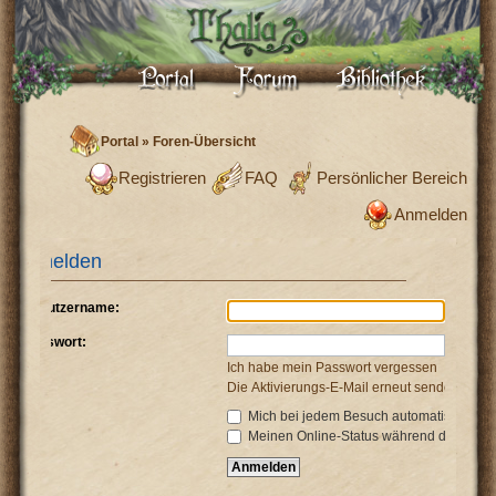
Portal
»
Foren-Übersicht
Registrieren
FAQ
Persönlicher Bereich
Anmelden
Anmelden
Benutzername:
Passwort:
Ich habe mein Passwort vergessen
Die Aktivierungs-E-Mail erneut senden
Mich bei jedem Besuch automatisch anm
Meinen Online-Status während dieser Si