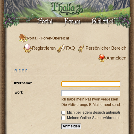
Portal
»
Foren-Übersicht
Registrieren
FAQ
Persönlicher Bereich
Anmelden
Anmelden
Benutzername:
Passwort:
Ich habe mein Passwort vergessen
Die Aktivierungs-E-Mail erneut senden
Mich bei jedem Besuch automatisch anm
Meinen Online-Status während dieser Si