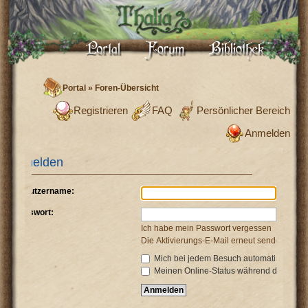
Portal
»
Foren-Übersicht
Registrieren
FAQ
Persönlicher Bereich
Anmelden
Anmelden
Benutzername:
Passwort:
Ich habe mein Passwort vergessen
Die Aktivierungs-E-Mail erneut senden
Mich bei jedem Besuch automatisch anm
Meinen Online-Status während dieser Si