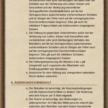
vorsätzlichem oder grob fahrlässigem Verhalten oder bei
Schäden aus der Verletzung von Leben, Körper und
Gesundheit und der Verletzung wesentlicher
Vertragspflichten (Kardinalpflichten) auf die bei
Vertragsschluss typischerweise vorhersehbaren Schäden
und im übrigen der Höhe nach auf die vertragstypischen
Durchschnittsschäden begrenzt. Dies gilt auch für
mittelbare Folgeschäden wie insbesondere entgangenen
Gewinn.
Die Haftung ist gegenüber Unternehmern außer bei der
Verletzung von Leben, Körper und Gesundheit oder
vorsätzlichem oder grob fahrlässigem Verhalten des
Betreibers auf die bei Vertragsschluss typischerweise
vorhersehbaren Schäden und im Übrigen der Höhe nach
auf die vertragstypischen Durchschnittsschäden
begrenzt. Dies gilt auch für mittelbare Schäden,
insbesondere entgangenen Gewinn.
Die Haftungsbegrenzung der Absätze a bis c gilt
sinngemäß auch zugunsten der Mitarbeiter und
Erfüllungsgehilfen des Betreibers.
Ansprüche für eine Haftung aus zwingendem nationalem
Recht bleiben unberührt.
6. ÄNDERUNGSVORBEHALT
Der Betreiber ist berechtigt, die Nutzungsbedingungen
und die Datenschutzrichtlinie zu ändern. Die Änderung
wird dem Nutzer per E-Mail mitgeteilt.
Der Nutzer ist berechtigt, den Änderungen zu
widersprechen. Im Falle des Widerspruchs erlischt das
zwischen dem Betreiber und dem Nutzer bestehende