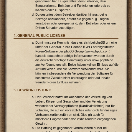
genommen hat. Du gestattest dem Betreiber, dein
Benutzerkonto, Beiträge und Funktionen jederzeit zu
löschen oder zu sperren.
Du gestattest dem Betreiber darüber hinaus, deine
Beiträge abzuändern, sofern sie gegen o. g. Regeln
verstoßen oder geeignet sind, dem Betreiber oder einem
Dritten Schaden zuzufügen.
4. GENERAL PUBLIC LICENSE
Du nimmst zur Kenntnis, dass es sich bei phpBB um eine
unter der General Public License (GPL) bereitgestellten
Foren-Software der phpBB Group (www.phpbb.com)
handelt; deutschsprachige Informationen werden durch
die deutschsprachige Community unter www.phpbb.de
zur Verfügung gestellt. Beide haben keinen Einfluss auf die
Art und Weise, wie die Software verwendet wird. Sie
können insbesondere die Verwendung der Software für
bestimmte Zwecke nicht untersagen oder auf Inhalte
fremder Foren Einfluss nehmen.
5. GEWÄHRLEISTUNG
Der Betreiber haftet mit Ausnahme der Verletzung von
Leben, Körper und Gesundheit und der Verletzung
wesentlicher Vertragspflichten (Kardinalpflichten) nur für
Schäden, die auf ein vorsätzliches oder grob fahrlässiges
Verhalten zurückzuführen sind. Dies gilt auch für
mittelbare Folgeschäden wie insbesondere entgangenen
Gewinn.
Die Haftung ist gegenüber Verbrauchern außer bei