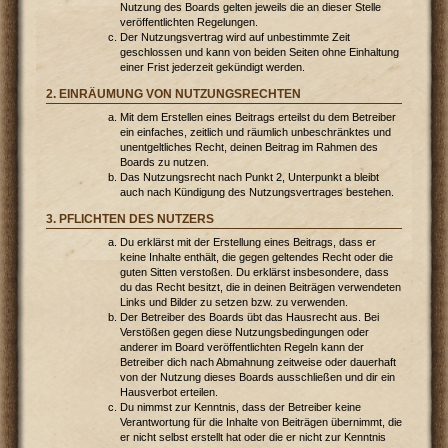
Nutzung des Boards gelten jeweils die an dieser Stelle
veröffentlichten Regelungen.
Der Nutzungsvertrag wird auf unbestimmte Zeit
geschlossen und kann von beiden Seiten ohne Einhaltung
einer Frist jederzeit gekündigt werden.
2. EINRÄUMUNG VON NUTZUNGSRECHTEN
Mit dem Erstellen eines Beitrags erteilst du dem Betreiber
ein einfaches, zeitlich und räumlich unbeschränktes und
unentgeltliches Recht, deinen Beitrag im Rahmen des
Boards zu nutzen.
Das Nutzungsrecht nach Punkt 2, Unterpunkt a bleibt
auch nach Kündigung des Nutzungsvertrages bestehen.
3. PFLICHTEN DES NUTZERS
Du erklärst mit der Erstellung eines Beitrags, dass er
keine Inhalte enthält, die gegen geltendes Recht oder die
guten Sitten verstoßen. Du erklärst insbesondere, dass
du das Recht besitzt, die in deinen Beiträgen verwendeten
Links und Bilder zu setzen bzw. zu verwenden.
Der Betreiber des Boards übt das Hausrecht aus. Bei
Verstößen gegen diese Nutzungsbedingungen oder
anderer im Board veröffentlichten Regeln kann der
Betreiber dich nach Abmahnung zeitweise oder dauerhaft
von der Nutzung dieses Boards ausschließen und dir ein
Hausverbot erteilen.
Du nimmst zur Kenntnis, dass der Betreiber keine
Verantwortung für die Inhalte von Beiträgen übernimmt, die
er nicht selbst erstellt hat oder die er nicht zur Kenntnis