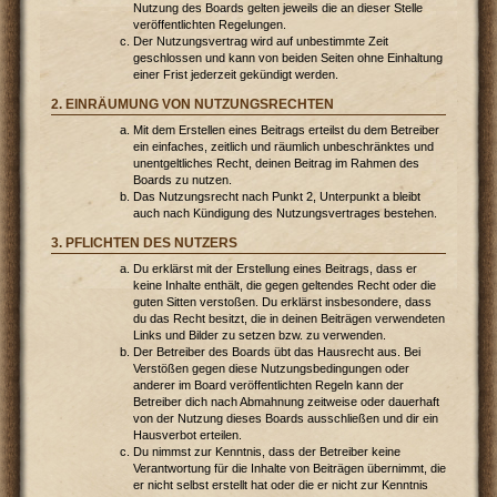
Nutzung des Boards gelten jeweils die an dieser Stelle
veröffentlichten Regelungen.
Der Nutzungsvertrag wird auf unbestimmte Zeit
geschlossen und kann von beiden Seiten ohne Einhaltung
einer Frist jederzeit gekündigt werden.
2. EINRÄUMUNG VON NUTZUNGSRECHTEN
Mit dem Erstellen eines Beitrags erteilst du dem Betreiber
ein einfaches, zeitlich und räumlich unbeschränktes und
unentgeltliches Recht, deinen Beitrag im Rahmen des
Boards zu nutzen.
Das Nutzungsrecht nach Punkt 2, Unterpunkt a bleibt
auch nach Kündigung des Nutzungsvertrages bestehen.
3. PFLICHTEN DES NUTZERS
Du erklärst mit der Erstellung eines Beitrags, dass er
keine Inhalte enthält, die gegen geltendes Recht oder die
guten Sitten verstoßen. Du erklärst insbesondere, dass
du das Recht besitzt, die in deinen Beiträgen verwendeten
Links und Bilder zu setzen bzw. zu verwenden.
Der Betreiber des Boards übt das Hausrecht aus. Bei
Verstößen gegen diese Nutzungsbedingungen oder
anderer im Board veröffentlichten Regeln kann der
Betreiber dich nach Abmahnung zeitweise oder dauerhaft
von der Nutzung dieses Boards ausschließen und dir ein
Hausverbot erteilen.
Du nimmst zur Kenntnis, dass der Betreiber keine
Verantwortung für die Inhalte von Beiträgen übernimmt, die
er nicht selbst erstellt hat oder die er nicht zur Kenntnis