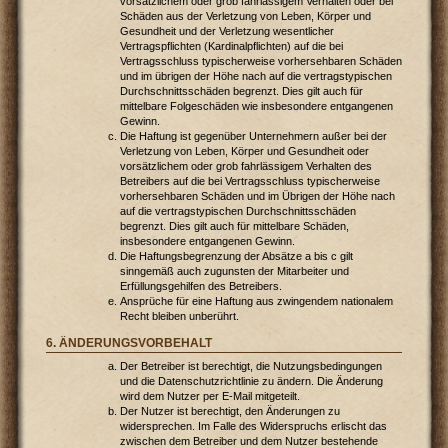
vorsätzlichem oder grob fahrlässigem Verhalten oder bei
Schäden aus der Verletzung von Leben, Körper und
Gesundheit und der Verletzung wesentlicher
Vertragspflichten (Kardinalpflichten) auf die bei
Vertragsschluss typischerweise vorhersehbaren Schäden
und im übrigen der Höhe nach auf die vertragstypischen
Durchschnittsschäden begrenzt. Dies gilt auch für
mittelbare Folgeschäden wie insbesondere entgangenen
Gewinn.
Die Haftung ist gegenüber Unternehmern außer bei der
Verletzung von Leben, Körper und Gesundheit oder
vorsätzlichem oder grob fahrlässigem Verhalten des
Betreibers auf die bei Vertragsschluss typischerweise
vorhersehbaren Schäden und im Übrigen der Höhe nach
auf die vertragstypischen Durchschnittsschäden
begrenzt. Dies gilt auch für mittelbare Schäden,
insbesondere entgangenen Gewinn.
Die Haftungsbegrenzung der Absätze a bis c gilt
sinngemäß auch zugunsten der Mitarbeiter und
Erfüllungsgehilfen des Betreibers.
Ansprüche für eine Haftung aus zwingendem nationalem
Recht bleiben unberührt.
6. ÄNDERUNGSVORBEHALT
Der Betreiber ist berechtigt, die Nutzungsbedingungen
und die Datenschutzrichtlinie zu ändern. Die Änderung
wird dem Nutzer per E-Mail mitgeteilt.
Der Nutzer ist berechtigt, den Änderungen zu
widersprechen. Im Falle des Widerspruchs erlischt das
zwischen dem Betreiber und dem Nutzer bestehende