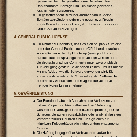
genommen hat. Du gestattest dem Betreiber, dein
Benutzerkonto, Beiträge und Funktionen jederzeit zu
löschen oder zu sperren.
Du gestattest dem Betreiber darüber hinaus, deine
Beiträge abzuändern, sofern sie gegen o. g. Regeln
verstoßen oder geeignet sind, dem Betreiber oder einem
Dritten Schaden zuzufügen.
4. GENERAL PUBLIC LICENSE
Du nimmst zur Kenntnis, dass es sich bei phpBB um eine
unter der General Public License (GPL) bereitgestellten
Foren-Software der phpBB Group (www.phpbb.com)
handelt; deutschsprachige Informationen werden durch
die deutschsprachige Community unter www.phpbb.de
zur Verfügung gestellt. Beide haben keinen Einfluss auf die
Art und Weise, wie die Software verwendet wird. Sie
können insbesondere die Verwendung der Software für
bestimmte Zwecke nicht untersagen oder auf Inhalte
fremder Foren Einfluss nehmen.
5. GEWÄHRLEISTUNG
Der Betreiber haftet mit Ausnahme der Verletzung von
Leben, Körper und Gesundheit und der Verletzung
wesentlicher Vertragspflichten (Kardinalpflichten) nur für
Schäden, die auf ein vorsätzliches oder grob fahrlässiges
Verhalten zurückzuführen sind. Dies gilt auch für
mittelbare Folgeschäden wie insbesondere entgangenen
Gewinn.
Die Haftung ist gegenüber Verbrauchern außer bei