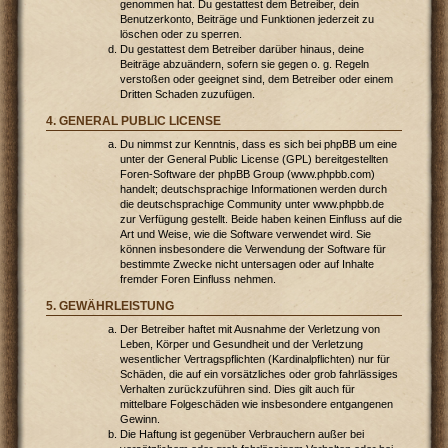
genommen hat. Du gestattest dem Betreiber, dein
Benutzerkonto, Beiträge und Funktionen jederzeit zu
löschen oder zu sperren.
Du gestattest dem Betreiber darüber hinaus, deine
Beiträge abzuändern, sofern sie gegen o. g. Regeln
verstoßen oder geeignet sind, dem Betreiber oder einem
Dritten Schaden zuzufügen.
4. GENERAL PUBLIC LICENSE
Du nimmst zur Kenntnis, dass es sich bei phpBB um eine
unter der General Public License (GPL) bereitgestellten
Foren-Software der phpBB Group (www.phpbb.com)
handelt; deutschsprachige Informationen werden durch
die deutschsprachige Community unter www.phpbb.de
zur Verfügung gestellt. Beide haben keinen Einfluss auf die
Art und Weise, wie die Software verwendet wird. Sie
können insbesondere die Verwendung der Software für
bestimmte Zwecke nicht untersagen oder auf Inhalte
fremder Foren Einfluss nehmen.
5. GEWÄHRLEISTUNG
Der Betreiber haftet mit Ausnahme der Verletzung von
Leben, Körper und Gesundheit und der Verletzung
wesentlicher Vertragspflichten (Kardinalpflichten) nur für
Schäden, die auf ein vorsätzliches oder grob fahrlässiges
Verhalten zurückzuführen sind. Dies gilt auch für
mittelbare Folgeschäden wie insbesondere entgangenen
Gewinn.
Die Haftung ist gegenüber Verbrauchern außer bei