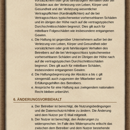
vorsätzlichem oder grob fahrlässigem Verhalten oder bei
Schäden aus der Verletzung von Leben, Körper und
Gesundheit und der Verletzung wesentlicher
Vertragspflichten (Kardinalpflichten) auf die bei
Vertragsschluss typischerweise vorhersehbaren Schäden
und im übrigen der Höhe nach auf die vertragstypischen
Durchschnittsschäden begrenzt. Dies gilt auch für
mittelbare Folgeschäden wie insbesondere entgangenen
Gewinn.
Die Haftung ist gegenüber Unternehmern außer bei der
Verletzung von Leben, Körper und Gesundheit oder
vorsätzlichem oder grob fahrlässigem Verhalten des
Betreibers auf die bei Vertragsschluss typischerweise
vorhersehbaren Schäden und im Übrigen der Höhe nach
auf die vertragstypischen Durchschnittsschäden
begrenzt. Dies gilt auch für mittelbare Schäden,
insbesondere entgangenen Gewinn.
Die Haftungsbegrenzung der Absätze a bis c gilt
sinngemäß auch zugunsten der Mitarbeiter und
Erfüllungsgehilfen des Betreibers.
Ansprüche für eine Haftung aus zwingendem nationalem
Recht bleiben unberührt.
6. ÄNDERUNGSVORBEHALT
Der Betreiber ist berechtigt, die Nutzungsbedingungen
und die Datenschutzrichtlinie zu ändern. Die Änderung
wird dem Nutzer per E-Mail mitgeteilt.
Der Nutzer ist berechtigt, den Änderungen zu
widersprechen. Im Falle des Widerspruchs erlischt das
zwischen dem Betreiber und dem Nutzer bestehende