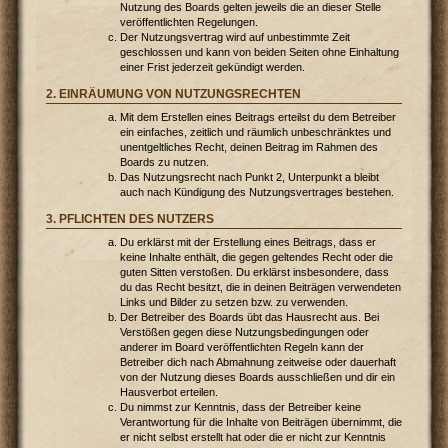
Nutzung des Boards gelten jeweils die an dieser Stelle
veröffentlichten Regelungen.
Der Nutzungsvertrag wird auf unbestimmte Zeit
geschlossen und kann von beiden Seiten ohne Einhaltung
einer Frist jederzeit gekündigt werden.
2. EINRÄUMUNG VON NUTZUNGSRECHTEN
Mit dem Erstellen eines Beitrags erteilst du dem Betreiber
ein einfaches, zeitlich und räumlich unbeschränktes und
unentgeltliches Recht, deinen Beitrag im Rahmen des
Boards zu nutzen.
Das Nutzungsrecht nach Punkt 2, Unterpunkt a bleibt
auch nach Kündigung des Nutzungsvertrages bestehen.
3. PFLICHTEN DES NUTZERS
Du erklärst mit der Erstellung eines Beitrags, dass er
keine Inhalte enthält, die gegen geltendes Recht oder die
guten Sitten verstoßen. Du erklärst insbesondere, dass
du das Recht besitzt, die in deinen Beiträgen verwendeten
Links und Bilder zu setzen bzw. zu verwenden.
Der Betreiber des Boards übt das Hausrecht aus. Bei
Verstößen gegen diese Nutzungsbedingungen oder
anderer im Board veröffentlichten Regeln kann der
Betreiber dich nach Abmahnung zeitweise oder dauerhaft
von der Nutzung dieses Boards ausschließen und dir ein
Hausverbot erteilen.
Du nimmst zur Kenntnis, dass der Betreiber keine
Verantwortung für die Inhalte von Beiträgen übernimmt, die
er nicht selbst erstellt hat oder die er nicht zur Kenntnis