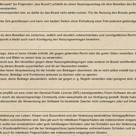
ollenspiel“ (im Folgenden „das Board“) schließt du einen Nutzungsvertrag mit dem Betreiber des Bo
nverstanden.
verstanden bist, so darfst du das Board nicht weiter nutzen. Für die Nutzung des Boards gelten j
mte Zeit geschlossen und kann von beiden Seiten ohne Einhaltung einer Frist jederzeit gekündig
lst du dem Betreiber ein einfaches, zeitlich und räumlich unbeschränktes und unentgeltliches Re
rpunkt a bleibt auch nach Kündigung des Nutzungsvertrages bestehen.
itrags, dass er keine Inhalte enthält, die gegen geltendes Recht oder die guten Sitten verstoßen.
inks und Bilder zu setzen bzw. zu verwenden.
srecht aus. Bei Verstößen gegen diese Nutzungsbedingungen oder anderer im Board veröffentli
ng dieses Boards ausschließen und dir ein Hausverbot erteilen.
ber keine Verantwortung für die Inhalte von Beiträgen übernimmt, die er nicht selbst erstellt ha
rkonto, Beiträge und Funktionen jederzeit zu löschen oder zu sperren.
inaus, deine Beiträge abzuändern, sofern sie gegen o. g. Regeln verstoßen oder geeignet sind,
bei phpBB um eine unter der General Public License (GPL) bereitgestellten Foren-Software der
 durch die deutschsprachige Community unter www.phpbb.de zur Verfügung gestellt. Beide haben 
nsbesondere die Verwendung der Software für bestimmte Zwecke nicht untersagen oder auf Inhal
Verletzung von Leben, Körper und Gesundheit und der Verletzung wesentlicher Vertragspflichten (
erhalten zurückzuführen sind. Dies gilt auch für mittelbare Folgeschäden wie insbesondere entg
n außer bei vorsätzlichem oder grob fahrlässigem Verhalten oder bei Schäden aus der Verletzu
ten (Kardinalpflichten) auf die bei Vertragsschluss typischerweise vorhersehbaren Schäden und i
ilt auch für mittelbare Folgeschäden wie insbesondere entgangenen Gewinn.