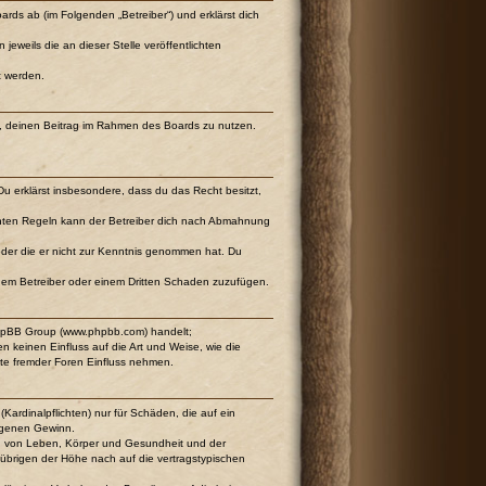
ards ab (im Folgenden „Betreiber“) und erklärst dich
eweils die an dieser Stelle veröffentlichten
t werden.
cht, deinen Beitrag im Rahmen des Boards zu nutzen.
 Du erklärst insbesondere, dass du das Recht besitzt,
chten Regeln kann der Betreiber dich nach Abmahnung
t oder die er nicht zur Kenntnis genommen hat. Du
 dem Betreiber oder einem Dritten Schaden zuzufügen.
 phpBB Group (www.phpbb.com) handelt;
keinen Einfluss auf die Art und Weise, wie die
te fremder Foren Einfluss nehmen.
Kardinalpflichten) nur für Schäden, die auf ein
angenen Gewinn.
ng von Leben, Körper und Gesundheit und der
m übrigen der Höhe nach auf die vertragstypischen