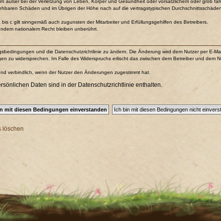
n außer bei der Verletzung von Leben, Körper und Gesundheit oder vorsätzlichem oder grob fahr
sehbaren Schäden und im Übrigen der Höhe nach auf die vertragstypischen Durchschnittsschäden b
is c gilt sinngemäß auch zugunsten der Mitarbeiter und Erfüllungsgehilfen des Betreibers.
endem nationalem Recht bleiben unberührt.
ungsbedingungen und die Datenschutzrichtlinie zu ändern. Die Änderung wird dem Nutzer per E-Mail 
gen zu widersprechen. Im Falle des Widerspruchs erlischt das zwischen dem Betreiber und dem Nu
und verbindlich, wenn der Nutzer den Änderungen zugestimmt hat.
önlichen Daten sind in der Datenschutzrichtlinie enthalten.
s löschen