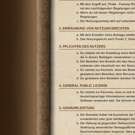
Mit dem Zugriff auf „Thalia - Fantasy R
mit den nachfolgenden Regelungen ei
Wenn du mit diesen Regelungen nicht ein
Regelungen.
Der Nutzungsvertrag wird auf unbestim
2. EINRÄUMUNG VON NUTZUNGSRECHTEN
Mit dem Erstellen eines Beitrags ertei
Das Nutzungsrecht nach Punkt 2, Unte
3. PFLICHTEN DES NUTZERS
Du erklärst mit der Erstellung eines Be
die in deinen Beiträgen verwendeten L
Der Betreiber des Boards übt das Hau
zeitweise oder dauerhaft von der Nutzu
Du nimmst zur Kenntnis, dass der Betrei
gestattest dem Betreiber, dein Benutze
Du gestattest dem Betreiber darüber h
4. GENERAL PUBLIC LICENSE
Du nimmst zur Kenntnis, dass es sich 
deutschsprachige Informationen werden
Software verwendet wird. Sie können i
5. GEWÄHRLEISTUNG
Der Betreiber haftet mit Ausnahme der 
vorsätzliches oder grob fahrlässiges V
Die Haftung ist gegenüber Verbraucher
Verletzung wesentlicher Vertragspflich
Durchschnittsschäden begrenzt. Dies g