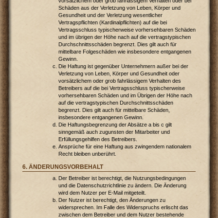
vorsätzlichem oder grob fahrlässigem Verhalten oder bei
Schäden aus der Verletzung von Leben, Körper und
Gesundheit und der Verletzung wesentlicher
Vertragspflichten (Kardinalpflichten) auf die bei
Vertragsschluss typischerweise vorhersehbaren Schäden
und im übrigen der Höhe nach auf die vertragstypischen
Durchschnittsschäden begrenzt. Dies gilt auch für
mittelbare Folgeschäden wie insbesondere entgangenen
Gewinn.
Die Haftung ist gegenüber Unternehmern außer bei der
Verletzung von Leben, Körper und Gesundheit oder
vorsätzlichem oder grob fahrlässigem Verhalten des
Betreibers auf die bei Vertragsschluss typischerweise
vorhersehbaren Schäden und im Übrigen der Höhe nach
auf die vertragstypischen Durchschnittsschäden
begrenzt. Dies gilt auch für mittelbare Schäden,
insbesondere entgangenen Gewinn.
Die Haftungsbegrenzung der Absätze a bis c gilt
sinngemäß auch zugunsten der Mitarbeiter und
Erfüllungsgehilfen des Betreibers.
Ansprüche für eine Haftung aus zwingendem nationalem
Recht bleiben unberührt.
6. ÄNDERUNGSVORBEHALT
Der Betreiber ist berechtigt, die Nutzungsbedingungen
und die Datenschutzrichtlinie zu ändern. Die Änderung
wird dem Nutzer per E-Mail mitgeteilt.
Der Nutzer ist berechtigt, den Änderungen zu
widersprechen. Im Falle des Widerspruchs erlischt das
zwischen dem Betreiber und dem Nutzer bestehende