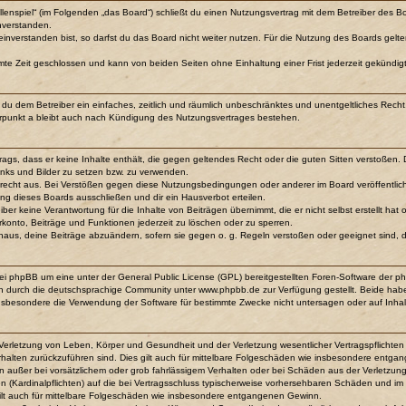
ollenspiel“ (im Folgenden „das Board“) schließt du einen Nutzungsvertrag mit dem Betreiber des Bo
nverstanden.
verstanden bist, so darfst du das Board nicht weiter nutzen. Für die Nutzung des Boards gelten j
mte Zeit geschlossen und kann von beiden Seiten ohne Einhaltung einer Frist jederzeit gekündig
lst du dem Betreiber ein einfaches, zeitlich und räumlich unbeschränktes und unentgeltliches Re
rpunkt a bleibt auch nach Kündigung des Nutzungsvertrages bestehen.
itrags, dass er keine Inhalte enthält, die gegen geltendes Recht oder die guten Sitten verstoßen.
inks und Bilder zu setzen bzw. zu verwenden.
srecht aus. Bei Verstößen gegen diese Nutzungsbedingungen oder anderer im Board veröffentli
ng dieses Boards ausschließen und dir ein Hausverbot erteilen.
ber keine Verantwortung für die Inhalte von Beiträgen übernimmt, die er nicht selbst erstellt ha
rkonto, Beiträge und Funktionen jederzeit zu löschen oder zu sperren.
inaus, deine Beiträge abzuändern, sofern sie gegen o. g. Regeln verstoßen oder geeignet sind,
bei phpBB um eine unter der General Public License (GPL) bereitgestellten Foren-Software der
 durch die deutschsprachige Community unter www.phpbb.de zur Verfügung gestellt. Beide haben 
nsbesondere die Verwendung der Software für bestimmte Zwecke nicht untersagen oder auf Inhal
Verletzung von Leben, Körper und Gesundheit und der Verletzung wesentlicher Vertragspflichten (
erhalten zurückzuführen sind. Dies gilt auch für mittelbare Folgeschäden wie insbesondere entg
n außer bei vorsätzlichem oder grob fahrlässigem Verhalten oder bei Schäden aus der Verletzu
ten (Kardinalpflichten) auf die bei Vertragsschluss typischerweise vorhersehbaren Schäden und i
ilt auch für mittelbare Folgeschäden wie insbesondere entgangenen Gewinn.