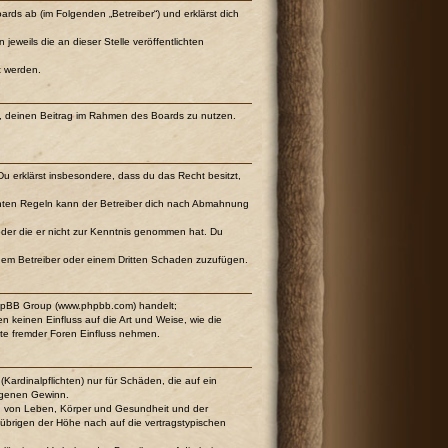
ards ab (im Folgenden „Betreiber“) und erklärst dich
eweils die an dieser Stelle veröffentlichten
t werden.
cht, deinen Beitrag im Rahmen des Boards zu nutzen.
 Du erklärst insbesondere, dass du das Recht besitzt,
chten Regeln kann der Betreiber dich nach Abmahnung
t oder die er nicht zur Kenntnis genommen hat. Du
 dem Betreiber oder einem Dritten Schaden zuzufügen.
 phpBB Group (www.phpbb.com) handelt;
keinen Einfluss auf die Art und Weise, wie die
te fremder Foren Einfluss nehmen.
Kardinalpflichten) nur für Schäden, die auf ein
angenen Gewinn.
ng von Leben, Körper und Gesundheit und der
m übrigen der Höhe nach auf die vertragstypischen