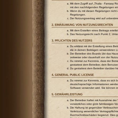
Mit dem Zugriff auf „Thalia - Fantasy R
mit den nachfolgenden Regelungen ei
Wenn du mit diesen Regelungen nicht ein
Regelungen.
Der Nutzungsvertrag wird auf unbestim
2. EINRÄUMUNG VON NUTZUNGSRECHTEN
Mit dem Erstellen eines Beitrags ertei
Das Nutzungsrecht nach Punkt 2, Unte
3. PFLICHTEN DES NUTZERS
Du erklärst mit der Erstellung eines Be
die in deinen Beiträgen verwendeten L
Der Betreiber des Boards übt das Hau
zeitweise oder dauerhaft von der Nutzu
Du nimmst zur Kenntnis, dass der Betrei
gestattest dem Betreiber, dein Benutze
Du gestattest dem Betreiber darüber h
4. GENERAL PUBLIC LICENSE
Du nimmst zur Kenntnis, dass es sich 
deutschsprachige Informationen werden
Software verwendet wird. Sie können i
5. GEWÄHRLEISTUNG
Der Betreiber haftet mit Ausnahme der 
vorsätzliches oder grob fahrlässiges V
Die Haftung ist gegenüber Verbraucher
Verletzung wesentlicher Vertragspflich
Durchschnittsschäden begrenzt. Dies g