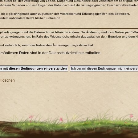
n außer bei der Verletzung von Leben, Körper und Gesundheit oder vorsätzlichem oder grob fahr
sehbaren Schäden und im Übrigen der Höhe nach auf die vertragstypischen Durchschnittsschäden b
is c gilt sinngemäß auch zugunsten der Mitarbeiter und Erfüllungsgehilfen des Betreibers.
endem nationalem Recht bleiben unberührt.
ungsbedingungen und die Datenschutzrichtlinie zu ändern. Die Änderung wird dem Nutzer per E-Mail 
gen zu widersprechen. Im Falle des Widerspruchs erlischt das zwischen dem Betreiber und dem Nu
und verbindlich, wenn der Nutzer den Änderungen zugestimmt hat.
önlichen Daten sind in der Datenschutzrichtlinie enthalten.
s löschen