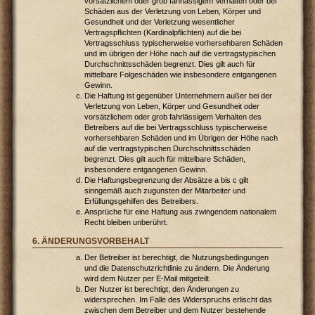
vorsätzlichem oder grob fahrlässigem Verhalten oder bei
Schäden aus der Verletzung von Leben, Körper und
Gesundheit und der Verletzung wesentlicher
Vertragspflichten (Kardinalpflichten) auf die bei
Vertragsschluss typischerweise vorhersehbaren Schäden
und im übrigen der Höhe nach auf die vertragstypischen
Durchschnittsschäden begrenzt. Dies gilt auch für
mittelbare Folgeschäden wie insbesondere entgangenen
Gewinn.
Die Haftung ist gegenüber Unternehmern außer bei der
Verletzung von Leben, Körper und Gesundheit oder
vorsätzlichem oder grob fahrlässigem Verhalten des
Betreibers auf die bei Vertragsschluss typischerweise
vorhersehbaren Schäden und im Übrigen der Höhe nach
auf die vertragstypischen Durchschnittsschäden
begrenzt. Dies gilt auch für mittelbare Schäden,
insbesondere entgangenen Gewinn.
Die Haftungsbegrenzung der Absätze a bis c gilt
sinngemäß auch zugunsten der Mitarbeiter und
Erfüllungsgehilfen des Betreibers.
Ansprüche für eine Haftung aus zwingendem nationalem
Recht bleiben unberührt.
6. ÄNDERUNGSVORBEHALT
Der Betreiber ist berechtigt, die Nutzungsbedingungen
und die Datenschutzrichtlinie zu ändern. Die Änderung
wird dem Nutzer per E-Mail mitgeteilt.
Der Nutzer ist berechtigt, den Änderungen zu
widersprechen. Im Falle des Widerspruchs erlischt das
zwischen dem Betreiber und dem Nutzer bestehende