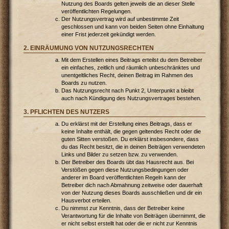
Nutzung des Boards gelten jeweils die an dieser Stelle
veröffentlichten Regelungen.
Der Nutzungsvertrag wird auf unbestimmte Zeit
geschlossen und kann von beiden Seiten ohne Einhaltung
einer Frist jederzeit gekündigt werden.
2. EINRÄUMUNG VON NUTZUNGSRECHTEN
Mit dem Erstellen eines Beitrags erteilst du dem Betreiber
ein einfaches, zeitlich und räumlich unbeschränktes und
unentgeltliches Recht, deinen Beitrag im Rahmen des
Boards zu nutzen.
Das Nutzungsrecht nach Punkt 2, Unterpunkt a bleibt
auch nach Kündigung des Nutzungsvertrages bestehen.
3. PFLICHTEN DES NUTZERS
Du erklärst mit der Erstellung eines Beitrags, dass er
keine Inhalte enthält, die gegen geltendes Recht oder die
guten Sitten verstoßen. Du erklärst insbesondere, dass
du das Recht besitzt, die in deinen Beiträgen verwendeten
Links und Bilder zu setzen bzw. zu verwenden.
Der Betreiber des Boards übt das Hausrecht aus. Bei
Verstößen gegen diese Nutzungsbedingungen oder
anderer im Board veröffentlichten Regeln kann der
Betreiber dich nach Abmahnung zeitweise oder dauerhaft
von der Nutzung dieses Boards ausschließen und dir ein
Hausverbot erteilen.
Du nimmst zur Kenntnis, dass der Betreiber keine
Verantwortung für die Inhalte von Beiträgen übernimmt, die
er nicht selbst erstellt hat oder die er nicht zur Kenntnis