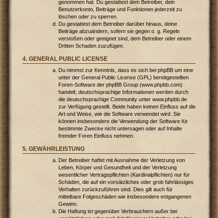
genommen hat. Du gestattest dem Betreiber, dein
Benutzerkonto, Beiträge und Funktionen jederzeit zu
löschen oder zu sperren.
Du gestattest dem Betreiber darüber hinaus, deine
Beiträge abzuändern, sofern sie gegen o. g. Regeln
verstoßen oder geeignet sind, dem Betreiber oder einem
Dritten Schaden zuzufügen.
4. GENERAL PUBLIC LICENSE
Du nimmst zur Kenntnis, dass es sich bei phpBB um eine
unter der General Public License (GPL) bereitgestellten
Foren-Software der phpBB Group (www.phpbb.com)
handelt; deutschsprachige Informationen werden durch
die deutschsprachige Community unter www.phpbb.de
zur Verfügung gestellt. Beide haben keinen Einfluss auf die
Art und Weise, wie die Software verwendet wird. Sie
können insbesondere die Verwendung der Software für
bestimmte Zwecke nicht untersagen oder auf Inhalte
fremder Foren Einfluss nehmen.
5. GEWÄHRLEISTUNG
Der Betreiber haftet mit Ausnahme der Verletzung von
Leben, Körper und Gesundheit und der Verletzung
wesentlicher Vertragspflichten (Kardinalpflichten) nur für
Schäden, die auf ein vorsätzliches oder grob fahrlässiges
Verhalten zurückzuführen sind. Dies gilt auch für
mittelbare Folgeschäden wie insbesondere entgangenen
Gewinn.
Die Haftung ist gegenüber Verbrauchern außer bei