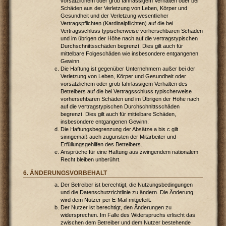
vorsätzlichem oder grob fahrlässigem Verhalten oder bei
Schäden aus der Verletzung von Leben, Körper und
Gesundheit und der Verletzung wesentlicher
Vertragspflichten (Kardinalpflichten) auf die bei
Vertragsschluss typischerweise vorhersehbaren Schäden
und im übrigen der Höhe nach auf die vertragstypischen
Durchschnittsschäden begrenzt. Dies gilt auch für
mittelbare Folgeschäden wie insbesondere entgangenen
Gewinn.
Die Haftung ist gegenüber Unternehmern außer bei der
Verletzung von Leben, Körper und Gesundheit oder
vorsätzlichem oder grob fahrlässigem Verhalten des
Betreibers auf die bei Vertragsschluss typischerweise
vorhersehbaren Schäden und im Übrigen der Höhe nach
auf die vertragstypischen Durchschnittsschäden
begrenzt. Dies gilt auch für mittelbare Schäden,
insbesondere entgangenen Gewinn.
Die Haftungsbegrenzung der Absätze a bis c gilt
sinngemäß auch zugunsten der Mitarbeiter und
Erfüllungsgehilfen des Betreibers.
Ansprüche für eine Haftung aus zwingendem nationalem
Recht bleiben unberührt.
6. ÄNDERUNGSVORBEHALT
Der Betreiber ist berechtigt, die Nutzungsbedingungen
und die Datenschutzrichtlinie zu ändern. Die Änderung
wird dem Nutzer per E-Mail mitgeteilt.
Der Nutzer ist berechtigt, den Änderungen zu
widersprechen. Im Falle des Widerspruchs erlischt das
zwischen dem Betreiber und dem Nutzer bestehende