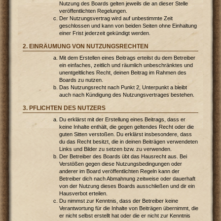
Nutzung des Boards gelten jeweils die an dieser Stelle
veröffentlichten Regelungen.
Der Nutzungsvertrag wird auf unbestimmte Zeit
geschlossen und kann von beiden Seiten ohne Einhaltung
einer Frist jederzeit gekündigt werden.
2. EINRÄUMUNG VON NUTZUNGSRECHTEN
Mit dem Erstellen eines Beitrags erteilst du dem Betreiber
ein einfaches, zeitlich und räumlich unbeschränktes und
unentgeltliches Recht, deinen Beitrag im Rahmen des
Boards zu nutzen.
Das Nutzungsrecht nach Punkt 2, Unterpunkt a bleibt
auch nach Kündigung des Nutzungsvertrages bestehen.
3. PFLICHTEN DES NUTZERS
Du erklärst mit der Erstellung eines Beitrags, dass er
keine Inhalte enthält, die gegen geltendes Recht oder die
guten Sitten verstoßen. Du erklärst insbesondere, dass
du das Recht besitzt, die in deinen Beiträgen verwendeten
Links und Bilder zu setzen bzw. zu verwenden.
Der Betreiber des Boards übt das Hausrecht aus. Bei
Verstößen gegen diese Nutzungsbedingungen oder
anderer im Board veröffentlichten Regeln kann der
Betreiber dich nach Abmahnung zeitweise oder dauerhaft
von der Nutzung dieses Boards ausschließen und dir ein
Hausverbot erteilen.
Du nimmst zur Kenntnis, dass der Betreiber keine
Verantwortung für die Inhalte von Beiträgen übernimmt, die
er nicht selbst erstellt hat oder die er nicht zur Kenntnis