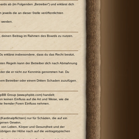
ards ab (im Folgenden „Betreiber“) und erklärst dich
eweils die an dieser Stelle veröffentlichten
t werden.
cht, deinen Beitrag im Rahmen des Boards zu nutzen.
 Du erklärst insbesondere, dass du das Recht besitzt,
chten Regeln kann der Betreiber dich nach Abmahnung
t oder die er nicht zur Kenntnis genommen hat. Du
 dem Betreiber oder einem Dritten Schaden zuzufügen.
 phpBB Group (www.phpbb.com) handelt;
keinen Einfluss auf die Art und Weise, wie die
te fremder Foren Einfluss nehmen.
Kardinalpflichten) nur für Schäden, die auf ein
angenen Gewinn.
ng von Leben, Körper und Gesundheit und der
m übrigen der Höhe nach auf die vertragstypischen