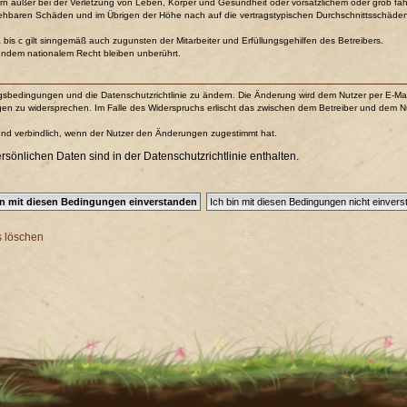
n außer bei der Verletzung von Leben, Körper und Gesundheit oder vorsätzlichem oder grob fahr
sehbaren Schäden und im Übrigen der Höhe nach auf die vertragstypischen Durchschnittsschäden b
is c gilt sinngemäß auch zugunsten der Mitarbeiter und Erfüllungsgehilfen des Betreibers.
endem nationalem Recht bleiben unberührt.
ungsbedingungen und die Datenschutzrichtlinie zu ändern. Die Änderung wird dem Nutzer per E-Mail 
gen zu widersprechen. Im Falle des Widerspruchs erlischt das zwischen dem Betreiber und dem Nu
und verbindlich, wenn der Nutzer den Änderungen zugestimmt hat.
önlichen Daten sind in der Datenschutzrichtlinie enthalten.
s löschen