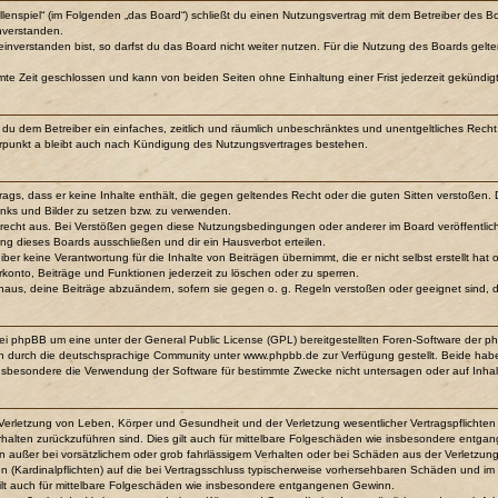
ollenspiel“ (im Folgenden „das Board“) schließt du einen Nutzungsvertrag mit dem Betreiber des Bo
nverstanden.
verstanden bist, so darfst du das Board nicht weiter nutzen. Für die Nutzung des Boards gelten j
mte Zeit geschlossen und kann von beiden Seiten ohne Einhaltung einer Frist jederzeit gekündig
lst du dem Betreiber ein einfaches, zeitlich und räumlich unbeschränktes und unentgeltliches Re
rpunkt a bleibt auch nach Kündigung des Nutzungsvertrages bestehen.
itrags, dass er keine Inhalte enthält, die gegen geltendes Recht oder die guten Sitten verstoßen.
inks und Bilder zu setzen bzw. zu verwenden.
srecht aus. Bei Verstößen gegen diese Nutzungsbedingungen oder anderer im Board veröffentli
ng dieses Boards ausschließen und dir ein Hausverbot erteilen.
ber keine Verantwortung für die Inhalte von Beiträgen übernimmt, die er nicht selbst erstellt ha
rkonto, Beiträge und Funktionen jederzeit zu löschen oder zu sperren.
inaus, deine Beiträge abzuändern, sofern sie gegen o. g. Regeln verstoßen oder geeignet sind,
bei phpBB um eine unter der General Public License (GPL) bereitgestellten Foren-Software der
 durch die deutschsprachige Community unter www.phpbb.de zur Verfügung gestellt. Beide haben 
nsbesondere die Verwendung der Software für bestimmte Zwecke nicht untersagen oder auf Inhal
Verletzung von Leben, Körper und Gesundheit und der Verletzung wesentlicher Vertragspflichten (
erhalten zurückzuführen sind. Dies gilt auch für mittelbare Folgeschäden wie insbesondere entg
n außer bei vorsätzlichem oder grob fahrlässigem Verhalten oder bei Schäden aus der Verletzu
ten (Kardinalpflichten) auf die bei Vertragsschluss typischerweise vorhersehbaren Schäden und i
ilt auch für mittelbare Folgeschäden wie insbesondere entgangenen Gewinn.