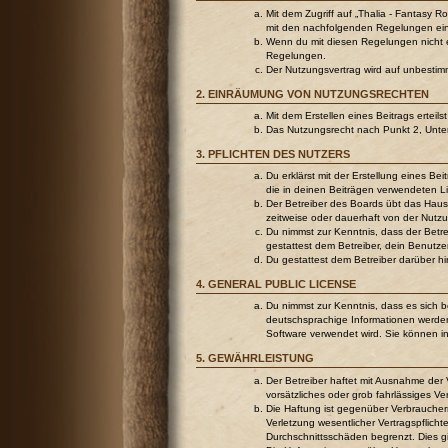
Mit dem Zugriff auf „Thalia - Fantasy R
mit den nachfolgenden Regelungen ei
Wenn du mit diesen Regelungen nicht ein
Regelungen.
Der Nutzungsvertrag wird auf unbestim
2. EINRÄUMUNG VON NUTZUNGSRECHTEN
Mit dem Erstellen eines Beitrags ertei
Das Nutzungsrecht nach Punkt 2, Unte
3. PFLICHTEN DES NUTZERS
Du erklärst mit der Erstellung eines Be
die in deinen Beiträgen verwendeten L
Der Betreiber des Boards übt das Hau
zeitweise oder dauerhaft von der Nutzu
Du nimmst zur Kenntnis, dass der Betrei
gestattest dem Betreiber, dein Benutze
Du gestattest dem Betreiber darüber h
4. GENERAL PUBLIC LICENSE
Du nimmst zur Kenntnis, dass es sich 
deutschsprachige Informationen werden
Software verwendet wird. Sie können i
5. GEWÄHRLEISTUNG
Der Betreiber haftet mit Ausnahme der 
vorsätzliches oder grob fahrlässiges V
Die Haftung ist gegenüber Verbraucher
Verletzung wesentlicher Vertragspflich
Durchschnittsschäden begrenzt. Dies g