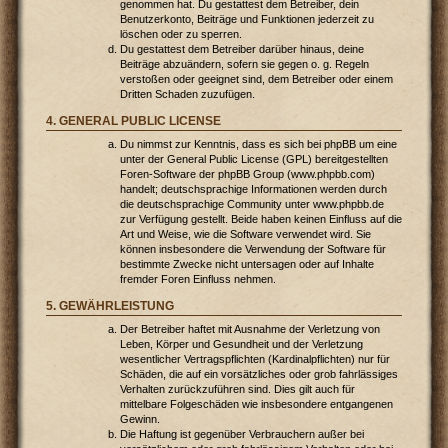
genommen hat. Du gestattest dem Betreiber, dein
Benutzerkonto, Beiträge und Funktionen jederzeit zu
löschen oder zu sperren.
Du gestattest dem Betreiber darüber hinaus, deine
Beiträge abzuändern, sofern sie gegen o. g. Regeln
verstoßen oder geeignet sind, dem Betreiber oder einem
Dritten Schaden zuzufügen.
4. GENERAL PUBLIC LICENSE
Du nimmst zur Kenntnis, dass es sich bei phpBB um eine
unter der General Public License (GPL) bereitgestellten
Foren-Software der phpBB Group (www.phpbb.com)
handelt; deutschsprachige Informationen werden durch
die deutschsprachige Community unter www.phpbb.de
zur Verfügung gestellt. Beide haben keinen Einfluss auf die
Art und Weise, wie die Software verwendet wird. Sie
können insbesondere die Verwendung der Software für
bestimmte Zwecke nicht untersagen oder auf Inhalte
fremder Foren Einfluss nehmen.
5. GEWÄHRLEISTUNG
Der Betreiber haftet mit Ausnahme der Verletzung von
Leben, Körper und Gesundheit und der Verletzung
wesentlicher Vertragspflichten (Kardinalpflichten) nur für
Schäden, die auf ein vorsätzliches oder grob fahrlässiges
Verhalten zurückzuführen sind. Dies gilt auch für
mittelbare Folgeschäden wie insbesondere entgangenen
Gewinn.
Die Haftung ist gegenüber Verbrauchern außer bei