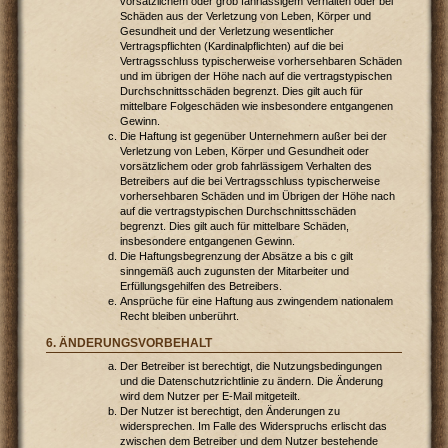
vorsätzlichem oder grob fahrlässigem Verhalten oder bei
Schäden aus der Verletzung von Leben, Körper und
Gesundheit und der Verletzung wesentlicher
Vertragspflichten (Kardinalpflichten) auf die bei
Vertragsschluss typischerweise vorhersehbaren Schäden
und im übrigen der Höhe nach auf die vertragstypischen
Durchschnittsschäden begrenzt. Dies gilt auch für
mittelbare Folgeschäden wie insbesondere entgangenen
Gewinn.
Die Haftung ist gegenüber Unternehmern außer bei der
Verletzung von Leben, Körper und Gesundheit oder
vorsätzlichem oder grob fahrlässigem Verhalten des
Betreibers auf die bei Vertragsschluss typischerweise
vorhersehbaren Schäden und im Übrigen der Höhe nach
auf die vertragstypischen Durchschnittsschäden
begrenzt. Dies gilt auch für mittelbare Schäden,
insbesondere entgangenen Gewinn.
Die Haftungsbegrenzung der Absätze a bis c gilt
sinngemäß auch zugunsten der Mitarbeiter und
Erfüllungsgehilfen des Betreibers.
Ansprüche für eine Haftung aus zwingendem nationalem
Recht bleiben unberührt.
6. ÄNDERUNGSVORBEHALT
Der Betreiber ist berechtigt, die Nutzungsbedingungen
und die Datenschutzrichtlinie zu ändern. Die Änderung
wird dem Nutzer per E-Mail mitgeteilt.
Der Nutzer ist berechtigt, den Änderungen zu
widersprechen. Im Falle des Widerspruchs erlischt das
zwischen dem Betreiber und dem Nutzer bestehende