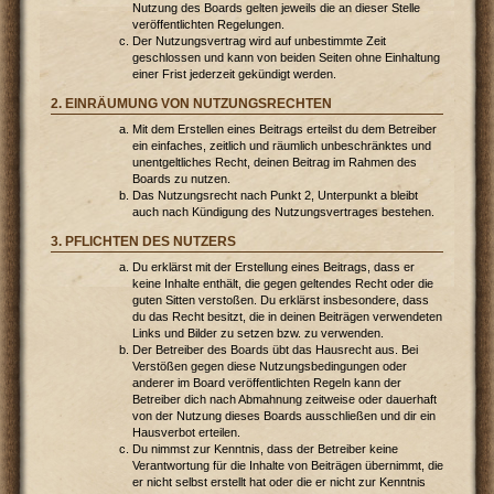
Nutzung des Boards gelten jeweils die an dieser Stelle
veröffentlichten Regelungen.
Der Nutzungsvertrag wird auf unbestimmte Zeit
geschlossen und kann von beiden Seiten ohne Einhaltung
einer Frist jederzeit gekündigt werden.
2. EINRÄUMUNG VON NUTZUNGSRECHTEN
Mit dem Erstellen eines Beitrags erteilst du dem Betreiber
ein einfaches, zeitlich und räumlich unbeschränktes und
unentgeltliches Recht, deinen Beitrag im Rahmen des
Boards zu nutzen.
Das Nutzungsrecht nach Punkt 2, Unterpunkt a bleibt
auch nach Kündigung des Nutzungsvertrages bestehen.
3. PFLICHTEN DES NUTZERS
Du erklärst mit der Erstellung eines Beitrags, dass er
keine Inhalte enthält, die gegen geltendes Recht oder die
guten Sitten verstoßen. Du erklärst insbesondere, dass
du das Recht besitzt, die in deinen Beiträgen verwendeten
Links und Bilder zu setzen bzw. zu verwenden.
Der Betreiber des Boards übt das Hausrecht aus. Bei
Verstößen gegen diese Nutzungsbedingungen oder
anderer im Board veröffentlichten Regeln kann der
Betreiber dich nach Abmahnung zeitweise oder dauerhaft
von der Nutzung dieses Boards ausschließen und dir ein
Hausverbot erteilen.
Du nimmst zur Kenntnis, dass der Betreiber keine
Verantwortung für die Inhalte von Beiträgen übernimmt, die
er nicht selbst erstellt hat oder die er nicht zur Kenntnis