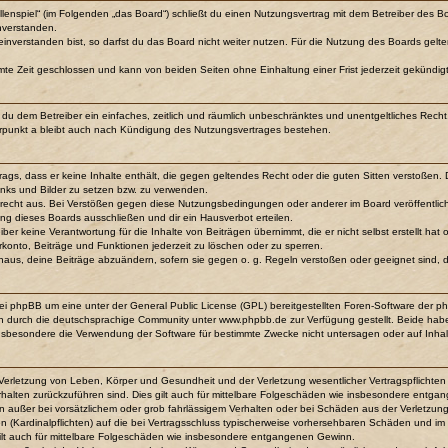
ollenspiel“ (im Folgenden „das Board“) schließt du einen Nutzungsvertrag mit dem Betreiber des Bo
nverstanden.
verstanden bist, so darfst du das Board nicht weiter nutzen. Für die Nutzung des Boards gelten j
mte Zeit geschlossen und kann von beiden Seiten ohne Einhaltung einer Frist jederzeit gekündig
lst du dem Betreiber ein einfaches, zeitlich und räumlich unbeschränktes und unentgeltliches Re
rpunkt a bleibt auch nach Kündigung des Nutzungsvertrages bestehen.
itrags, dass er keine Inhalte enthält, die gegen geltendes Recht oder die guten Sitten verstoßen.
inks und Bilder zu setzen bzw. zu verwenden.
srecht aus. Bei Verstößen gegen diese Nutzungsbedingungen oder anderer im Board veröffentli
ng dieses Boards ausschließen und dir ein Hausverbot erteilen.
ber keine Verantwortung für die Inhalte von Beiträgen übernimmt, die er nicht selbst erstellt ha
rkonto, Beiträge und Funktionen jederzeit zu löschen oder zu sperren.
inaus, deine Beiträge abzuändern, sofern sie gegen o. g. Regeln verstoßen oder geeignet sind,
bei phpBB um eine unter der General Public License (GPL) bereitgestellten Foren-Software der
 durch die deutschsprachige Community unter www.phpbb.de zur Verfügung gestellt. Beide haben 
nsbesondere die Verwendung der Software für bestimmte Zwecke nicht untersagen oder auf Inhal
Verletzung von Leben, Körper und Gesundheit und der Verletzung wesentlicher Vertragspflichten (
erhalten zurückzuführen sind. Dies gilt auch für mittelbare Folgeschäden wie insbesondere entg
n außer bei vorsätzlichem oder grob fahrlässigem Verhalten oder bei Schäden aus der Verletzu
ten (Kardinalpflichten) auf die bei Vertragsschluss typischerweise vorhersehbaren Schäden und i
ilt auch für mittelbare Folgeschäden wie insbesondere entgangenen Gewinn.