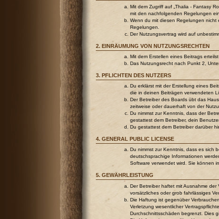
Mit dem Zugriff auf „Thalia - Fantasy R
mit den nachfolgenden Regelungen ei
Wenn du mit diesen Regelungen nicht ein
Regelungen.
Der Nutzungsvertrag wird auf unbestim
2. EINRÄUMUNG VON NUTZUNGSRECHTEN
Mit dem Erstellen eines Beitrags ertei
Das Nutzungsrecht nach Punkt 2, Unte
3. PFLICHTEN DES NUTZERS
Du erklärst mit der Erstellung eines Be
die in deinen Beiträgen verwendeten L
Der Betreiber des Boards übt das Hau
zeitweise oder dauerhaft von der Nutzu
Du nimmst zur Kenntnis, dass der Betrei
gestattest dem Betreiber, dein Benutze
Du gestattest dem Betreiber darüber h
4. GENERAL PUBLIC LICENSE
Du nimmst zur Kenntnis, dass es sich 
deutschsprachige Informationen werden
Software verwendet wird. Sie können i
5. GEWÄHRLEISTUNG
Der Betreiber haftet mit Ausnahme der 
vorsätzliches oder grob fahrlässiges V
Die Haftung ist gegenüber Verbraucher
Verletzung wesentlicher Vertragspflich
Durchschnittsschäden begrenzt. Dies g