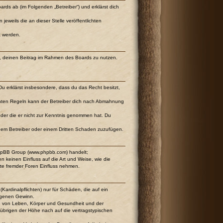
ards ab (im Folgenden „Betreiber“) und erklärst dich
eweils die an dieser Stelle veröffentlichten
t werden.
cht, deinen Beitrag im Rahmen des Boards zu nutzen.
 Du erklärst insbesondere, dass du das Recht besitzt,
chten Regeln kann der Betreiber dich nach Abmahnung
t oder die er nicht zur Kenntnis genommen hat. Du
 dem Betreiber oder einem Dritten Schaden zuzufügen.
 phpBB Group (www.phpbb.com) handelt;
keinen Einfluss auf die Art und Weise, wie die
te fremder Foren Einfluss nehmen.
Kardinalpflichten) nur für Schäden, die auf ein
angenen Gewinn.
ng von Leben, Körper und Gesundheit und der
m übrigen der Höhe nach auf die vertragstypischen