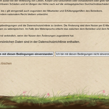
n außer bei der Verletzung von Leben, Körper und Gesundheit oder vorsätzlichem oder grob fahr
sehbaren Schäden und im Übrigen der Höhe nach auf die vertragstypischen Durchschnittsschäden b
is c gilt sinngemäß auch zugunsten der Mitarbeiter und Erfüllungsgehilfen des Betreibers.
endem nationalem Recht bleiben unberührt.
ungsbedingungen und die Datenschutzrichtlinie zu ändern. Die Änderung wird dem Nutzer per E-Mail 
gen zu widersprechen. Im Falle des Widerspruchs erlischt das zwischen dem Betreiber und dem Nu
und verbindlich, wenn der Nutzer den Änderungen zugestimmt hat.
önlichen Daten sind in der Datenschutzrichtlinie enthalten.
s löschen