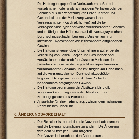
Die Haftung ist gegenüber Verbrauchern außer bei
vorsätzlichem oder grob fahrlässigem Verhalten oder bei
Schäden aus der Verletzung von Leben, Körper und
Gesundheit und der Verletzung wesentlicher
Vertragspflichten (Kardinalpflichten) auf die bei
Vertragsschluss typischerweise vorhersehbaren Schäden
und im übrigen der Höhe nach auf die vertragstypischen
Durchschnittsschäden begrenzt. Dies gilt auch für
mittelbare Folgeschäden wie insbesondere entgangenen
Gewinn.
Die Haftung ist gegenüber Unternehmern außer bei der
Verletzung von Leben, Körper und Gesundheit oder
vorsätzlichem oder grob fahrlässigem Verhalten des
Betreibers auf die bei Vertragsschluss typischerweise
vorhersehbaren Schäden und im Übrigen der Höhe nach
auf die vertragstypischen Durchschnittsschäden
begrenzt. Dies gilt auch für mittelbare Schäden,
insbesondere entgangenen Gewinn.
Die Haftungsbegrenzung der Absätze a bis c gilt
sinngemäß auch zugunsten der Mitarbeiter und
Erfüllungsgehilfen des Betreibers.
Ansprüche für eine Haftung aus zwingendem nationalem
Recht bleiben unberührt.
6. ÄNDERUNGSVORBEHALT
Der Betreiber ist berechtigt, die Nutzungsbedingungen
und die Datenschutzrichtlinie zu ändern. Die Änderung
wird dem Nutzer per E-Mail mitgeteilt.
Der Nutzer ist berechtigt, den Änderungen zu