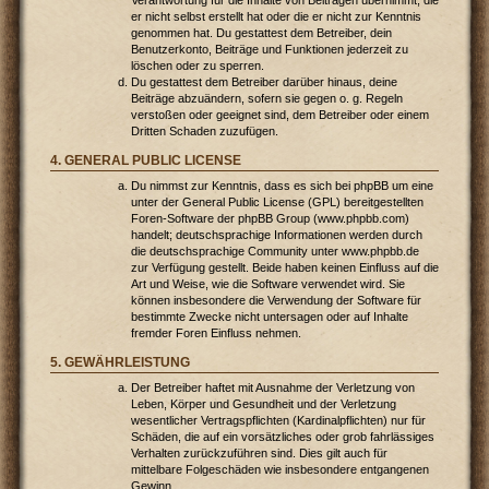
er nicht selbst erstellt hat oder die er nicht zur Kenntnis
genommen hat. Du gestattest dem Betreiber, dein
Benutzerkonto, Beiträge und Funktionen jederzeit zu
löschen oder zu sperren.
Du gestattest dem Betreiber darüber hinaus, deine
Beiträge abzuändern, sofern sie gegen o. g. Regeln
verstoßen oder geeignet sind, dem Betreiber oder einem
Dritten Schaden zuzufügen.
4. GENERAL PUBLIC LICENSE
Du nimmst zur Kenntnis, dass es sich bei phpBB um eine
unter der General Public License (GPL) bereitgestellten
Foren-Software der phpBB Group (www.phpbb.com)
handelt; deutschsprachige Informationen werden durch
die deutschsprachige Community unter www.phpbb.de
zur Verfügung gestellt. Beide haben keinen Einfluss auf die
Art und Weise, wie die Software verwendet wird. Sie
können insbesondere die Verwendung der Software für
bestimmte Zwecke nicht untersagen oder auf Inhalte
fremder Foren Einfluss nehmen.
5. GEWÄHRLEISTUNG
Der Betreiber haftet mit Ausnahme der Verletzung von
Leben, Körper und Gesundheit und der Verletzung
wesentlicher Vertragspflichten (Kardinalpflichten) nur für
Schäden, die auf ein vorsätzliches oder grob fahrlässiges
Verhalten zurückzuführen sind. Dies gilt auch für
mittelbare Folgeschäden wie insbesondere entgangenen
Gewinn.