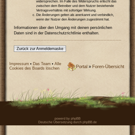
widersprechen. Im Falle des Widerspruchs erlischt das
zwischen dem Betreiber und dem Nutzer bestehende
Vertragsverhältnis mit sofortiger Wirkung.
Die Änderungen gelten als anerkannt und verbindlich,
wenn der Nutzer den Änderungen zugestimmt hat.
Informationen über den Umgang mit deinen persönlichen
Daten sind in der Datenschutzrichtlinie enthalten.
Zurück zur Anmeldemaske
Impressum
•
Das Team
•
Alle
Portal
»
Foren-Übersicht
Cookies des Boards löschen
powerd by
phpBB
Deutsche Übersetzung durch
phpBB.de