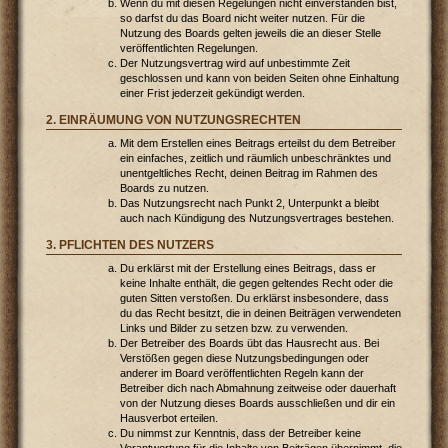
Wenn du mit diesen Regelungen nicht einverstanden bist,
so darfst du das Board nicht weiter nutzen. Für die
Nutzung des Boards gelten jeweils die an dieser Stelle
veröffentlichten Regelungen.
Der Nutzungsvertrag wird auf unbestimmte Zeit
geschlossen und kann von beiden Seiten ohne Einhaltung
einer Frist jederzeit gekündigt werden.
2. EINRÄUMUNG VON NUTZUNGSRECHTEN
Mit dem Erstellen eines Beitrags erteilst du dem Betreiber
ein einfaches, zeitlich und räumlich unbeschränktes und
unentgeltliches Recht, deinen Beitrag im Rahmen des
Boards zu nutzen.
Das Nutzungsrecht nach Punkt 2, Unterpunkt a bleibt
auch nach Kündigung des Nutzungsvertrages bestehen.
3. PFLICHTEN DES NUTZERS
Du erklärst mit der Erstellung eines Beitrags, dass er
keine Inhalte enthält, die gegen geltendes Recht oder die
guten Sitten verstoßen. Du erklärst insbesondere, dass
du das Recht besitzt, die in deinen Beiträgen verwendeten
Links und Bilder zu setzen bzw. zu verwenden.
Der Betreiber des Boards übt das Hausrecht aus. Bei
Verstößen gegen diese Nutzungsbedingungen oder
anderer im Board veröffentlichten Regeln kann der
Betreiber dich nach Abmahnung zeitweise oder dauerhaft
von der Nutzung dieses Boards ausschließen und dir ein
Hausverbot erteilen.
Du nimmst zur Kenntnis, dass der Betreiber keine
Verantwortung für die Inhalte von Beiträgen übernimmt, die