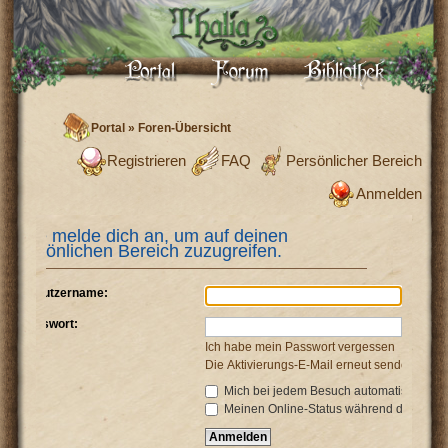
Portal
»
Foren-Übersicht
Registrieren
FAQ
Persönlicher Bereich
Anmelden
Bitte melde dich an, um auf deinen
persönlichen Bereich zuzugreifen.
Benutzername:
Passwort:
Ich habe mein Passwort vergessen
Die Aktivierungs-E-Mail erneut senden
Mich bei jedem Besuch automatisch anm
Meinen Online-Status während dieser Si