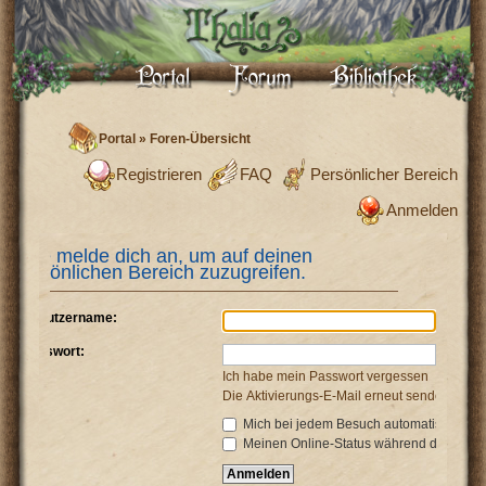
Portal
»
Foren-Übersicht
Registrieren
FAQ
Persönlicher Bereich
Anmelden
Bitte melde dich an, um auf deinen
persönlichen Bereich zuzugreifen.
Benutzername:
Passwort:
Ich habe mein Passwort vergessen
Die Aktivierungs-E-Mail erneut senden
Mich bei jedem Besuch automatisch anm
Meinen Online-Status während dieser Si