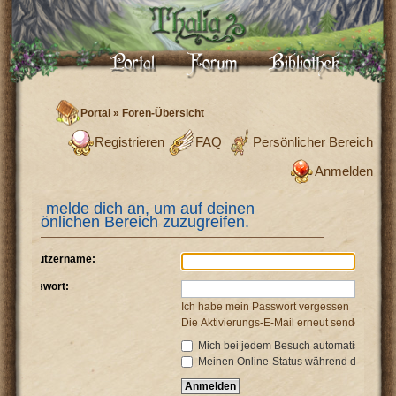
Portal
»
Foren-Übersicht
Registrieren
FAQ
Persönlicher Bereich
Anmelden
Bitte melde dich an, um auf deinen
persönlichen Bereich zuzugreifen.
Benutzername:
Passwort:
Ich habe mein Passwort vergessen
Die Aktivierungs-E-Mail erneut senden
Mich bei jedem Besuch automatisch anm
Meinen Online-Status während dieser Si