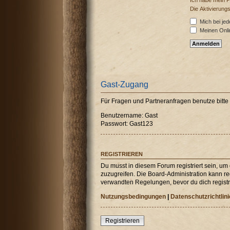
Ich habe mein 
Die Aktivierung
Mich bei je
Meinen Onli
Gast-Zugang
Für Fragen und Partneranfragen benutze bitt
Benutzername: Gast
Passwort: Gast123
REGISTRIEREN
Du musst in diesem Forum registriert sein, um
zuzugreifen. Die Board-Administration kann r
verwandten Regelungen, bevor du dich registri
Nutzungsbedingungen
|
Datenschutzrichtlini
Registrieren