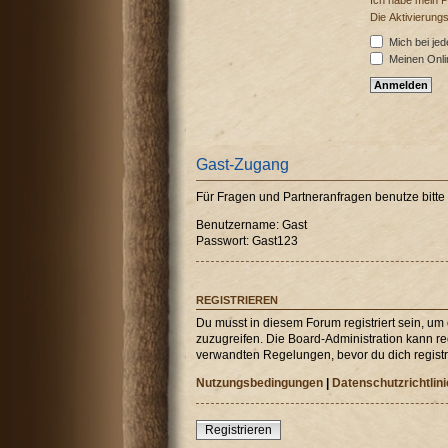
Ich habe mein 
Die Aktivierung
Mich bei je
Meinen Onli
Gast-Zugang
Für Fragen und Partneranfragen benutze bitt
Benutzername: Gast
Passwort: Gast123
REGISTRIEREN
Du musst in diesem Forum registriert sein, um
zuzugreifen. Die Board-Administration kann r
verwandten Regelungen, bevor du dich registri
Nutzungsbedingungen
|
Datenschutzrichtlini
Registrieren