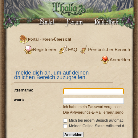
Portal
»
Foren-Übersicht
Registrieren
FAQ
Persönlicher Bereich
Anmelden
Bitte melde dich an, um auf deinen
persönlichen Bereich zuzugreifen.
Benutzername:
Passwort:
Ich habe mein Passwort vergessen
Die Aktivierungs-E-Mail erneut senden
Mich bei jedem Besuch automatisch anm
Meinen Online-Status während dieser Si