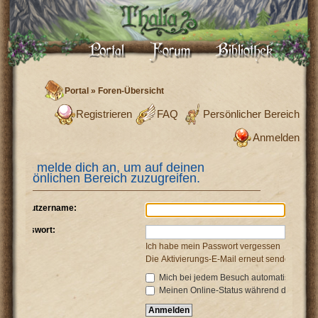
Portal
»
Foren-Übersicht
Registrieren
FAQ
Persönlicher Bereich
Anmelden
Bitte melde dich an, um auf deinen
persönlichen Bereich zuzugreifen.
Benutzername:
Passwort:
Ich habe mein Passwort vergessen
Die Aktivierungs-E-Mail erneut senden
Mich bei jedem Besuch automatisch anm
Meinen Online-Status während dieser Si