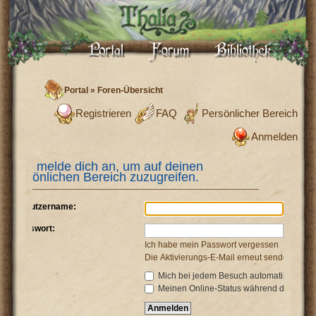
Portal
»
Foren-Übersicht
Registrieren
FAQ
Persönlicher Bereich
Anmelden
Bitte melde dich an, um auf deinen
persönlichen Bereich zuzugreifen.
Benutzername:
Passwort:
Ich habe mein Passwort vergessen
Die Aktivierungs-E-Mail erneut senden
Mich bei jedem Besuch automatisch anm
Meinen Online-Status während dieser Si