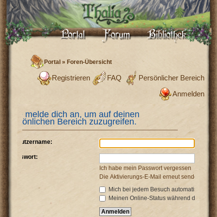
Portal
»
Foren-Übersicht
Registrieren
FAQ
Persönlicher Bereich
Anmelden
Bitte melde dich an, um auf deinen
persönlichen Bereich zuzugreifen.
Benutzername:
Passwort:
Ich habe mein Passwort vergessen
Die Aktivierungs-E-Mail erneut senden
Mich bei jedem Besuch automatisch anm
Meinen Online-Status während dieser Si