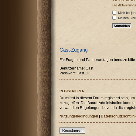
Ich habe mein 
Die Aktivierung
Mich bei je
Meinen Onli
Gast-Zugang
Für Fragen und Partneranfragen benutze bitt
Benutzername: Gast
Passwort: Gast123
REGISTRIEREN
Du musst in diesem Forum registriert sein, um
zuzugreifen. Die Board-Administration kann r
verwandten Regelungen, bevor du dich registri
Nutzungsbedingungen
|
Datenschutzrichtlini
Registrieren