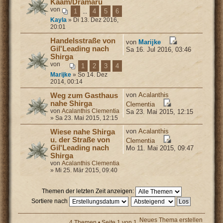
Kaam/Dramaru
von
1
4
5
6
...
Kayla
» Di 13. Dez 2016,
20:01
Handelsstraße von
von
Marijke
Gil'Leading nach
Sa 16. Jul 2016, 03:46
Shirga
von
1
2
3
4
Marijke
» So 14. Dez
2014, 00:14
von
Acalanthis
Weg zum Gasthaus
nahe Shirga
Clementia
von
Acalanthis Clementia
Sa 23. Mai 2015, 12:15
» Sa 23. Mai 2015, 12:15
von
Acalanthis
Wiese nahe Shirga
u. der Straße von
Clementia
Gil'Leading nach
Mo 11. Mai 2015, 09:47
Shirga
von
Acalanthis Clementia
» Mi 25. Mär 2015, 09:40
Themen der letzten Zeit anzeigen:
Sortiere nach
Neues Thema erstellen
4 Themen • Seite
1
von
1