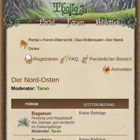
Portal
»
Foren-Übersicht
‹
Das Rollenspiel
‹
Der Nord-
Osten
Registrieren
FAQ
Persönlicher Bereich
Anmelden
Der Nord-Osten
Moderator:
Taran
FORUM
LETZTER BEITRAG
Keine Beiträge
Baganun
Festung und Hauptstadt
der Zwerge, gut versteckt
im Falkengebirge
Moderator:
Taran
Keine Beiträge
Gambirin