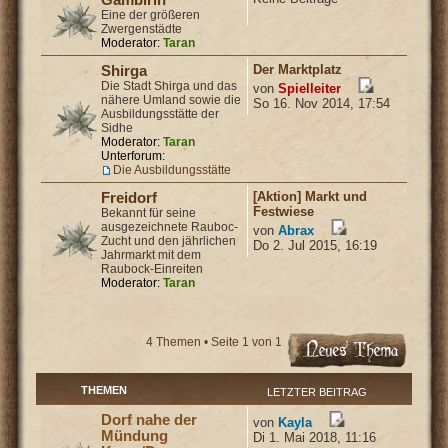
Eine der größeren
Zwergenstädte
Moderator:
Taran
Der Marktplatz
Shirga
Die Stadt Shirga und das
von
Spielleiter
nähere Umland sowie die
So 16. Nov 2014, 17:54
Ausbildungsstätte der
Sidhe
Moderator:
Taran
Unterforum:
Die Ausbildungsstätte
[Aktion] Markt und
Freidorf
Festwiese
Bekannt für seine
ausgezeichnete Rauboc-
von
Abrax
Zucht und den jährlichen
Do 2. Jul 2015, 16:19
Jahrmarkt mit dem
Raubock-Einreiten
Moderator:
Taran
4 Themen • Seite
1
von
1
THEMEN
LETZTER BEITRAG
Dorf nahe der
von
Kayla
Mündung
Di 1. Mai 2018, 11:16