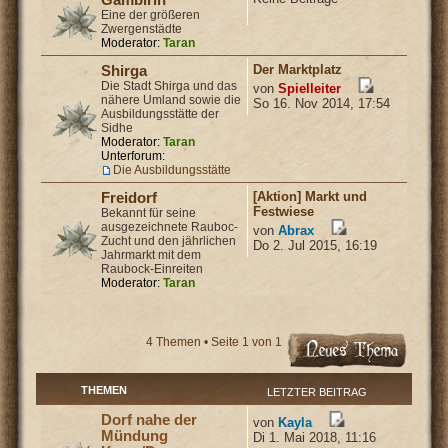
Eine der größeren
Zwergenstädte
Moderator:
Taran
Der Marktplatz
Shirga
Die Stadt Shirga und das
von
Spielleiter
nähere Umland sowie die
So 16. Nov 2014, 17:54
Ausbildungsstätte der
Sidhe
Moderator:
Taran
Unterforum:
Die Ausbildungsstätte
[Aktion] Markt und
Freidorf
Festwiese
Bekannt für seine
ausgezeichnete Rauboc-
von
Abrax
Zucht und den jährlichen
Do 2. Jul 2015, 16:19
Jahrmarkt mit dem
Raubock-Einreiten
Moderator:
Taran
4 Themen • Seite
1
von
1
THEMEN
LETZTER BEITRAG
Dorf nahe der
von
Kayla
Mündung
Di 1. Mai 2018, 11:16