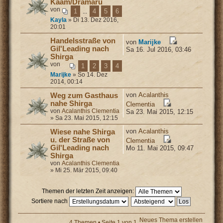
Kaam/Dramaru
von
1
4
5
6
...
Kayla
» Di 13. Dez 2016,
20:01
Handelsstraße von
von
Marijke
Gil'Leading nach
Sa 16. Jul 2016, 03:46
Shirga
von
1
2
3
4
Marijke
» So 14. Dez
2014, 00:14
von
Acalanthis
Weg zum Gasthaus
nahe Shirga
Clementia
von
Acalanthis Clementia
Sa 23. Mai 2015, 12:15
» Sa 23. Mai 2015, 12:15
von
Acalanthis
Wiese nahe Shirga
u. der Straße von
Clementia
Gil'Leading nach
Mo 11. Mai 2015, 09:47
Shirga
von
Acalanthis Clementia
» Mi 25. Mär 2015, 09:40
Themen der letzten Zeit anzeigen:
Sortiere nach
Neues Thema erstellen
4 Themen • Seite
1
von
1