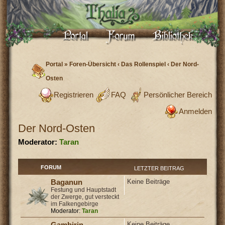
Portal
»
Foren-Übersicht
‹
Das Rollenspiel
‹
Der Nord-
Osten
Registrieren
FAQ
Persönlicher Bereich
Anmelden
Der Nord-Osten
Moderator:
Taran
FORUM
LETZTER BEITRAG
Keine Beiträge
Baganun
Festung und Hauptstadt
der Zwerge, gut versteckt
im Falkengebirge
Moderator:
Taran
Keine Beiträge
Gambirin