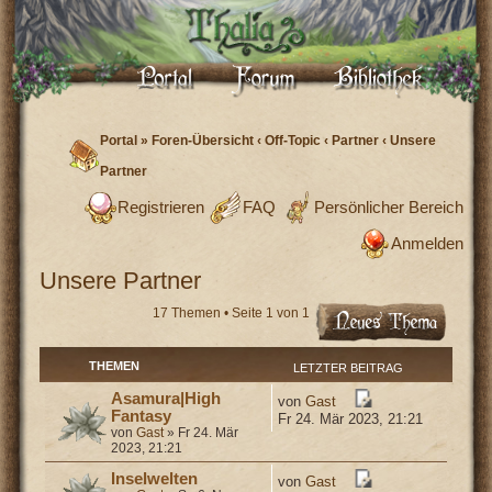
Portal
»
Foren-Übersicht
‹
Off-Topic
‹
Partner
‹
Unsere
Partner
Registrieren
FAQ
Persönlicher Bereich
Anmelden
Unsere Partner
17 Themen • Seite
1
von
1
THEMEN
LETZTER BEITRAG
Asamura|High
von
Gast
Fantasy
Fr 24. Mär 2023, 21:21
von
Gast
» Fr 24. Mär
2023, 21:21
Inselwelten
von
Gast