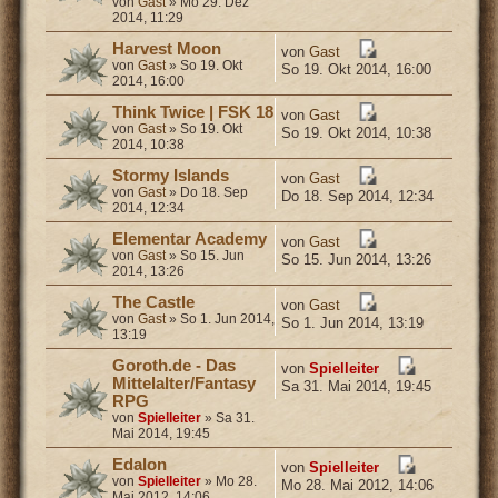
von
Gast
» Mo 29. Dez
2014, 11:29
Harvest Moon
von
Gast
von
Gast
» So 19. Okt
So 19. Okt 2014, 16:00
2014, 16:00
Think Twice | FSK 18
von
Gast
von
Gast
» So 19. Okt
So 19. Okt 2014, 10:38
2014, 10:38
Stormy Islands
von
Gast
von
Gast
» Do 18. Sep
Do 18. Sep 2014, 12:34
2014, 12:34
Elementar Academy
von
Gast
von
Gast
» So 15. Jun
So 15. Jun 2014, 13:26
2014, 13:26
The Castle
von
Gast
von
Gast
» So 1. Jun 2014,
So 1. Jun 2014, 13:19
13:19
Goroth.de - Das
von
Spielleiter
Mittelalter/Fantasy
Sa 31. Mai 2014, 19:45
RPG
von
Spielleiter
» Sa 31.
Mai 2014, 19:45
Edalon
von
Spielleiter
von
Spielleiter
» Mo 28.
Mo 28. Mai 2012, 14:06
Mai 2012, 14:06