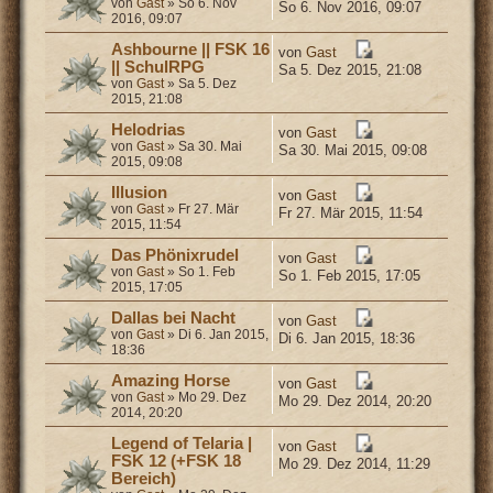
von
Gast
» So 6. Nov
So 6. Nov 2016, 09:07
2016, 09:07
Ashbourne || FSK 16
von
Gast
|| SchulRPG
Sa 5. Dez 2015, 21:08
von
Gast
» Sa 5. Dez
2015, 21:08
Helodrias
von
Gast
von
Gast
» Sa 30. Mai
Sa 30. Mai 2015, 09:08
2015, 09:08
Illusion
von
Gast
von
Gast
» Fr 27. Mär
Fr 27. Mär 2015, 11:54
2015, 11:54
Das Phönixrudel
von
Gast
von
Gast
» So 1. Feb
So 1. Feb 2015, 17:05
2015, 17:05
Dallas bei Nacht
von
Gast
von
Gast
» Di 6. Jan 2015,
Di 6. Jan 2015, 18:36
18:36
Amazing Horse
von
Gast
von
Gast
» Mo 29. Dez
Mo 29. Dez 2014, 20:20
2014, 20:20
Legend of Telaria |
von
Gast
FSK 12 (+FSK 18
Mo 29. Dez 2014, 11:29
Bereich)