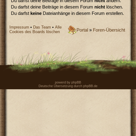
Du darfst deine Beiträge in diesem Forum
nicht
ändern.
Du darfst deine Beiträge in diesem Forum
nicht
löschen.
Du darfst
keine
Dateianhänge in diesem Forum erstellen.
Impressum
•
Das Team
•
Alle
Portal
»
Foren-Übersicht
Cookies des Boards löschen
powerd by
phpBB
Deutsche Übersetzung durch
phpBB.de