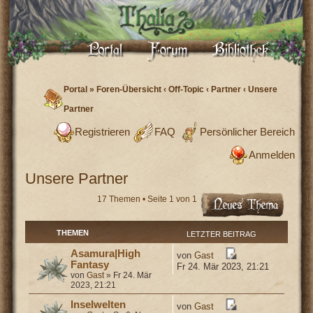
Portal
»
Foren-Übersicht
‹
Off-Topic
‹
Partner
‹
Unsere
Partner
Registrieren
FAQ
Persönlicher Bereich
Anmelden
Unsere Partner
17 Themen • Seite
1
von
1
THEMEN
LETZTER BEITRAG
Asamura|High
von
Gast
Fantasy
Fr 24. Mär 2023, 21:21
von
Gast
» Fr 24. Mär
2023, 21:21
Inselwelten
von
Gast