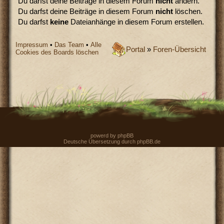
Du darfst deine Beiträge in diesem Forum
nicht
ändern.
Du darfst deine Beiträge in diesem Forum
nicht
löschen.
Du darfst
keine
Dateianhänge in diesem Forum erstellen.
Impressum
•
Das Team
•
Alle
Portal
»
Foren-Übersicht
Cookies des Boards löschen
powerd by
phpBB
Deutsche Übersetzung durch
phpBB.de