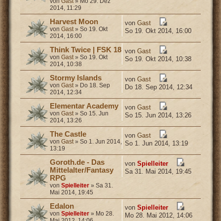
von
Gast
» Mo 29. Dez
2014, 11:29
Harvest Moon
von
Gast
von
Gast
» So 19. Okt
So 19. Okt 2014, 16:00
2014, 16:00
Think Twice | FSK 18
von
Gast
von
Gast
» So 19. Okt
So 19. Okt 2014, 10:38
2014, 10:38
Stormy Islands
von
Gast
von
Gast
» Do 18. Sep
Do 18. Sep 2014, 12:34
2014, 12:34
Elementar Academy
von
Gast
von
Gast
» So 15. Jun
So 15. Jun 2014, 13:26
2014, 13:26
The Castle
von
Gast
von
Gast
» So 1. Jun 2014,
So 1. Jun 2014, 13:19
13:19
Goroth.de - Das
von
Spielleiter
Mittelalter/Fantasy
Sa 31. Mai 2014, 19:45
RPG
von
Spielleiter
» Sa 31.
Mai 2014, 19:45
Edalon
von
Spielleiter
von
Spielleiter
» Mo 28.
Mo 28. Mai 2012, 14:06
Mai 2012, 14:06