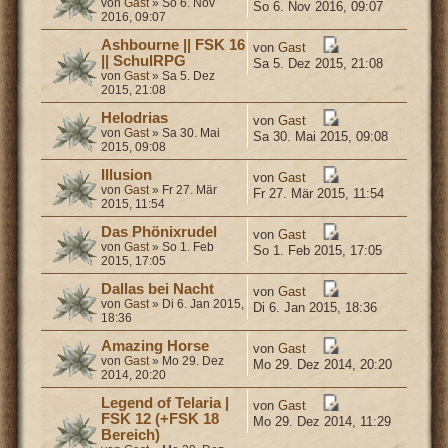
von
Gast
» So 6. Nov
So 6. Nov 2016, 09:07
2016, 09:07
Ashbourne || FSK 16
von
Gast
|| SchulRPG
Sa 5. Dez 2015, 21:08
von
Gast
» Sa 5. Dez
2015, 21:08
Helodrias
von
Gast
von
Gast
» Sa 30. Mai
Sa 30. Mai 2015, 09:08
2015, 09:08
Illusion
von
Gast
von
Gast
» Fr 27. Mär
Fr 27. Mär 2015, 11:54
2015, 11:54
Das Phönixrudel
von
Gast
von
Gast
» So 1. Feb
So 1. Feb 2015, 17:05
2015, 17:05
Dallas bei Nacht
von
Gast
von
Gast
» Di 6. Jan 2015,
Di 6. Jan 2015, 18:36
18:36
Amazing Horse
von
Gast
von
Gast
» Mo 29. Dez
Mo 29. Dez 2014, 20:20
2014, 20:20
Legend of Telaria |
von
Gast
FSK 12 (+FSK 18
Mo 29. Dez 2014, 11:29
Bereich)