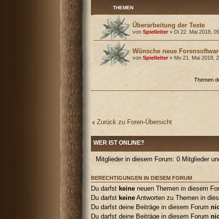
THEMEN
Überarbeitung der Texte
von
Spielleiter
» Di 22. Mai 2018, 0
Wünsche neue Forensoftwar
von
Spielleiter
» Mo 21. Mai 2018, 
Themen der
Zurück zu Foren-Übersicht
WER IST ONLINE?
Mitglieder in diesem Forum: 0 Mitglieder u
BERECHTIGUNGEN IN DIESEM FORUM
Du darfst
keine
neuen Themen in diesem Foru
Du darfst
keine
Antworten zu Themen in dies
Du darfst deine Beiträge in diesem Forum
ni
Du darfst deine Beiträge in diesem Forum
ni