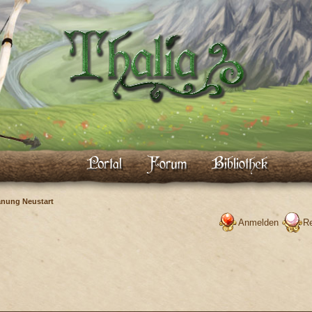
anung Neustart
Anmelden
Re