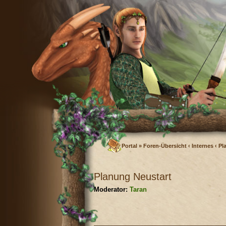
Portal
»
Foren-Übersicht
‹
Internes
‹
Pl
Planung Neustart
Moderator:
Taran