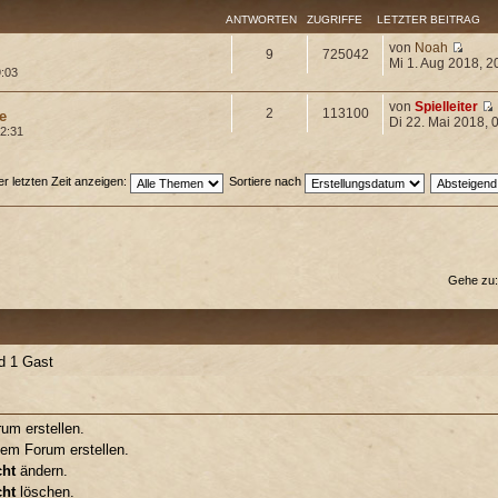
ANTWORTEN
ZUGRIFFE
LETZTER BEITRAG
von
Noah
9
725042
Mi 1. Aug 2018, 2
9:03
von
Spielleiter
2
113100
e
Di 22. Mai 2018, 
22:31
 letzten Zeit anzeigen:
Sortiere nach
Gehe zu
nd 1 Gast
m erstellen.
em Forum erstellen.
cht
ändern.
cht
löschen.