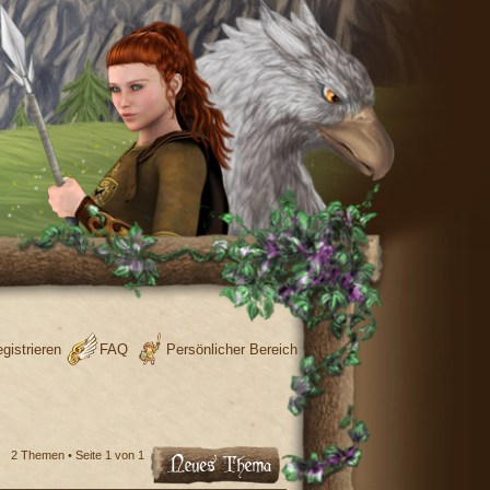
gistrieren
FAQ
Persönlicher Bereich
2 Themen • Seite
1
von
1