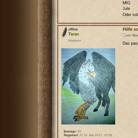
MfG
Jule
Oder sol
Hilfe s
Taran
von
Tar
Moderator
Das pass
Beiträge:
65
Registriert:
Fr 19. Mai 2017, 05:56