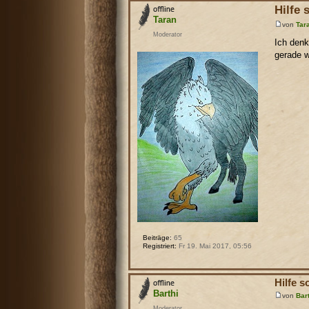
Hilfe 
Taran
von
Tar
Moderator
Ich denk
gerade w
Beiträge:
65
Registriert:
Fr 19. Mai 2017, 05:56
Hilfe s
Barthi
von
Bar
Moderator