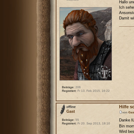
Hallo un
Ich sehe
Ansonste
Damit wi
Beiträge:
206
Registriert:
Fr 13. Feb 2015, 16:22
Hilfe s
Gast
von
Gas
Danke fü
Beiträge:
55
Registriert:
Fr 20. Sep 2013, 18:10
Bin mome
Wird bes