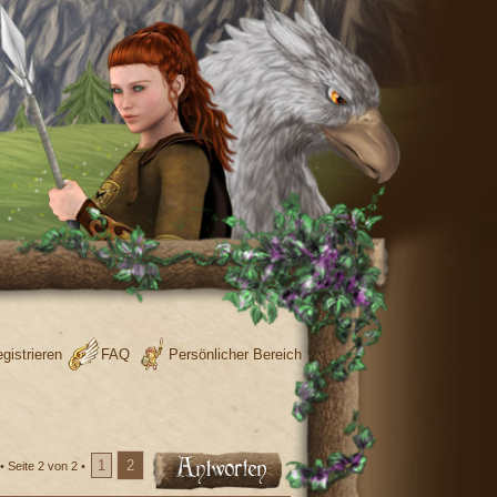
gistrieren
FAQ
Persönlicher Bereich
1
2
 •
Seite
2
von
2
•