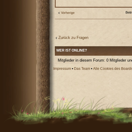
Beit
Vorherige
Zurück zu Fragen
WER IST ONLINE?
Mitglieder in diesem Forum: 0 Mitglieder u
Impressum
•
Das Team
•
Alle Cookies des Board