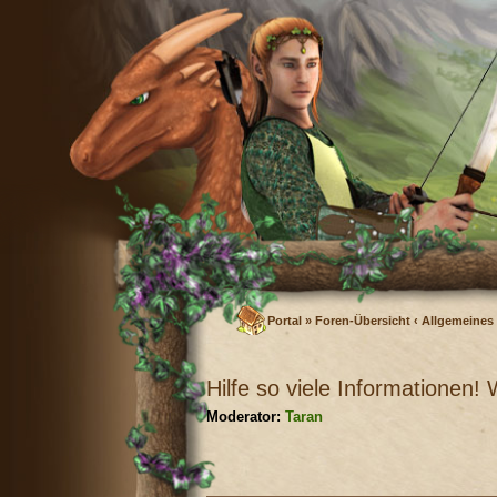
Portal
»
Foren-Übersicht
‹
Allgemeines
Hilfe so viele Informationen!
Moderator:
Taran