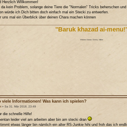
d Herzlich WIllkommen!
 da kein Problem, solange deine Tiere die "Normalen" Tricks beherschen und
n würde ich Dich bitten doch einfach mal ein Stecki zu entwerfen.
r uns mal ein Überblick über deinen Chara machen können
"Baruk khazad ai-menu!
Weitere Charas: Emma, Talibor
o viele Informationen! Was kann ich spielen?
t
» Sa 31. Mär 2018, 23:49
r die schnelle Hilfe!
ntan leider viel am arbeiten aber bin am stecki dran
timmt etwas länger bin nämlich ein alter RS-Junkie hihi und froh das ich endl