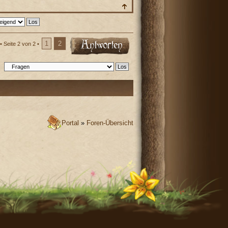
1
2
 •
Seite
2
von
2
•
:
Portal
»
Foren-Übersicht