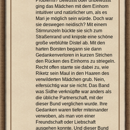
Problems? Bewusst oder unbewusst
ging das Mädchen mit dem Einhorn
intuitiver und natürlicher um, als es
Mari je möglich sein würde. Doch war
sie deswegen neidisch? Mit einem
Stirnrunzeln bückte sie sich zum
Straßenrand und knipste eine schöne
große verblühte Distel ab. Mit den
harten Borsten begann sie dann
Gedankenverloren in kurzen Strichen
den Rücken des Einhorns zu striegeln.
Recht offen starrte sie dabei zu, wie
Riketz sein Maul in den Haaren des
verwilderten Mädchen grub. Nein,
eifersüchtig war sie nicht. Das Band
was Sidhe verknüpfte war anders als
die übliche Partnerschaft, mit der
dieser Bund verglichen wurde. Ihre
Gedanken waren tiefer miteinander
verwoben, als man von einer
Freundschaft oder Liebschaft
ausgehen konnte. Und dieser Bund