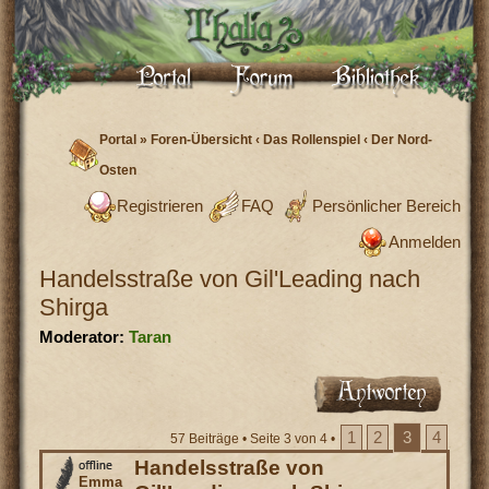
Portal
»
Foren-Übersicht
‹
Das Rollenspiel
‹
Der Nord-
Osten
Registrieren
FAQ
Persönlicher Bereich
Anmelden
Handelsstraße von Gil'Leading nach
Shirga
Moderator:
Taran
1
2
3
4
57 Beiträge •
Seite
3
von
4
•
Handelsstraße von
Emma