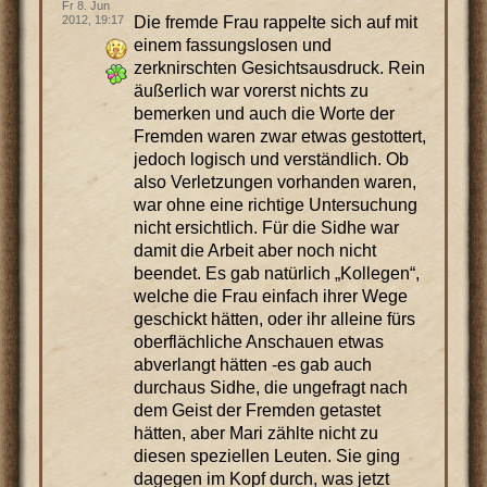
Fr 8. Jun
Die fremde Frau rappelte sich auf mit
2012, 19:17
einem fassungslosen und
zerknirschten Gesichtsausdruck. Rein
äußerlich war vorerst nichts zu
bemerken und auch die Worte der
Fremden waren zwar etwas gestottert,
jedoch logisch und verständlich. Ob
also Verletzungen vorhanden waren,
war ohne eine richtige Untersuchung
nicht ersichtlich. Für die Sidhe war
damit die Arbeit aber noch nicht
beendet. Es gab natürlich „Kollegen“,
welche die Frau einfach ihrer Wege
geschickt hätten, oder ihr alleine fürs
oberflächliche Anschauen etwas
abverlangt hätten -es gab auch
durchaus Sidhe, die ungefragt nach
dem Geist der Fremden getastet
hätten, aber Mari zählte nicht zu
diesen speziellen Leuten. Sie ging
dagegen im Kopf durch, was jetzt