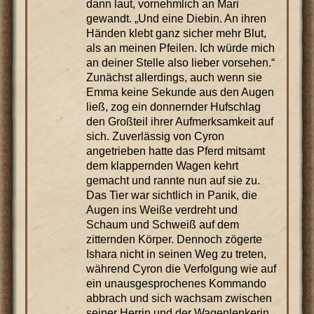
dann laut, vornehmlich an Mari
gewandt. „Und eine Diebin. An ihren
Händen klebt ganz sicher mehr Blut,
als an meinen Pfeilen. Ich würde mich
an deiner Stelle also lieber vorsehen.“
Zunächst allerdings, auch wenn sie
Emma keine Sekunde aus den Augen
ließ, zog ein donnernder Hufschlag
den Großteil ihrer Aufmerksamkeit auf
sich. Zuverlässig von Cyron
angetrieben hatte das Pferd mitsamt
dem klappernden Wagen kehrt
gemacht und rannte nun auf sie zu.
Das Tier war sichtlich in Panik, die
Augen ins Weiße verdreht und
Schaum und Schweiß auf dem
zitternden Körper. Dennoch zögerte
Ishara nicht in seinen Weg zu treten,
während Cyron die Verfolgung wie auf
ein unausgesprochenes Kommando
abbrach und sich wachsam zwischen
seiner Herrin und der Wagenlenkerin