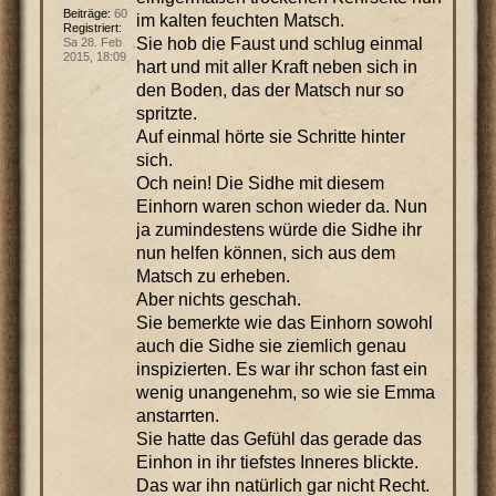
Beiträge:
60
im kalten feuchten Matsch.
Registriert:
Sie hob die Faust und schlug einmal
Sa 28. Feb
2015, 18:09
hart und mit aller Kraft neben sich in
den Boden, das der Matsch nur so
spritzte.
Auf einmal hörte sie Schritte hinter
sich.
Och nein! Die Sidhe mit diesem
Einhorn waren schon wieder da. Nun
ja zumindestens würde die Sidhe ihr
nun helfen können, sich aus dem
Matsch zu erheben.
Aber nichts geschah.
Sie bemerkte wie das Einhorn sowohl
auch die Sidhe sie ziemlich genau
inspizierten. Es war ihr schon fast ein
wenig unangenehm, so wie sie Emma
anstarrten.
Sie hatte das Gefühl das gerade das
Einhon in ihr tiefstes Inneres blickte.
Das war ihn natürlich gar nicht Recht.