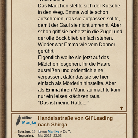
Das Mädchen stellte sich der Kutsche
in den Weg. Emma wollte schon
aufschreien, das sie aufpassen sollte,
damit der Gaul sie nicht umrennt. Aber
schon griff sie beherzt in die Zügel und
der olle Bock blieb einfach stehen.
Wieder war Emma wie vom Donner
gerührt.
Eigentlich wollte sie jetzt auf das
Mädchen losgehen. Ihr die Haare
ausreißen und ordentlich eine
verpassen, dafür das sie sie hier
einfach als Mörderin hinstellte. Aber
als Emma ihren Mund aufmachte kam
nur ein leises krächzen raus.
"Das ist meine Ratte...."
Handelsstraße von Gil'Leading
Marijke
nach Shirga
von
Marijke
» Do 7.
Beiträge:
29
Mai 2015, 23:03
Registriert: