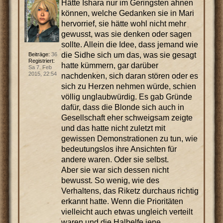
Hätte Ishara nur im Geringsten ahnen
können, welche Gedanken sie in Mari
hervorrief, sie hätte wohl nicht mehr
gewusst, was sie denken oder sagen
sollte. Allein die Idee, dass jemand wie
die Sidhe sich um das, was sie gesagt
Beiträge:
36
Registriert:
hatte kümmern, gar darüber
Sa 7. Feb
2015, 22:54
nachdenken, sich daran stören oder es
sich zu Herzen nehmen würde, schien
völlig unglaubwürdig. Es gab Gründe
dafür, dass die Blonde sich auch in
Gesellschaft eher schweigsam zeigte
und das hatte nicht zuletzt mit
gewissen Demonstrationen zu tun, wie
bedeutungslos ihre Ansichten für
andere waren. Oder sie selbst.
Aber sie war sich dessen nicht
bewusst. So wenig, wie des
Verhaltens, das Riketz durchaus richtig
erkannt hatte. Wenn die Prioritäten
vielleicht auch etwas ungleich verteilt
waren und die Halbelfe jene