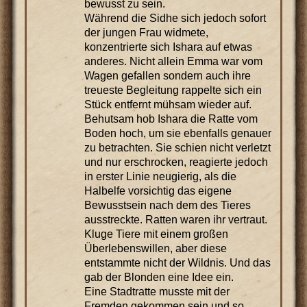
bewusst zu sein.
Während die Sidhe sich jedoch sofort
der jungen Frau widmete,
konzentrierte sich Ishara auf etwas
anderes. Nicht allein Emma war vom
Wagen gefallen sondern auch ihre
treueste Begleitung rappelte sich ein
Stück entfernt mühsam wieder auf.
Behutsam hob Ishara die Ratte vom
Boden hoch, um sie ebenfalls genauer
zu betrachten. Sie schien nicht verletzt
und nur erschrocken, reagierte jedoch
in erster Linie neugierig, als die
Halbelfe vorsichtig das eigene
Bewusstsein nach dem des Tieres
ausstreckte. Ratten waren ihr vertraut.
Kluge Tiere mit einem großen
Überlebenswillen, aber diese
entstammte nicht der Wildnis. Und das
gab der Blonden eine Idee ein.
Eine Stadtratte musste mit der
Fremden gekommen sein und so