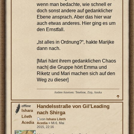
wenn man bedachte, wie schnell er
doch sonst andere auf gedanklicher
Ebene ansprach. Aber das hier war
auch etwas anderes. Hier ging es um
den Ernstfall.
„Ist alles in Ordnung?“, hakte Marijke
dann nach.
[Mari hänt ihrem gedanklichen Chaos
nach| die Gruppe hört Emma und
Riketz und Mari machen sich auf den
Weg zu dieser]
Andere Ameisen: Tenebrae, Zirp, Anuka
Handelsstraße von Gil'Leading
Ishara
nach Shirga
Lileth
von
Ishara Lileth
Acedia
Acedia
» Mi 6. Mai
2015, 22:16