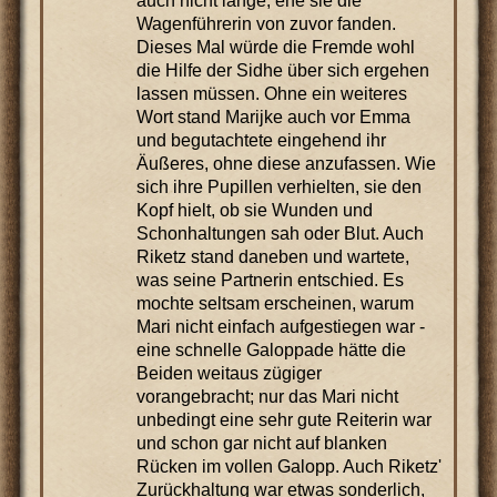
auch nicht lange, ehe sie die
Wagenführerin von zuvor fanden.
Dieses Mal würde die Fremde wohl
die Hilfe der Sidhe über sich ergehen
lassen müssen. Ohne ein weiteres
Wort stand Marijke auch vor Emma
und begutachtete eingehend ihr
Äußeres, ohne diese anzufassen. Wie
sich ihre Pupillen verhielten, sie den
Kopf hielt, ob sie Wunden und
Schonhaltungen sah oder Blut. Auch
Riketz stand daneben und wartete,
was seine Partnerin entschied. Es
mochte seltsam erscheinen, warum
Mari nicht einfach aufgestiegen war -
eine schnelle Galoppade hätte die
Beiden weitaus zügiger
vorangebracht; nur das Mari nicht
unbedingt eine sehr gute Reiterin war
und schon gar nicht auf blanken
Rücken im vollen Galopp. Auch Riketz'
Zurückhaltung war etwas sonderlich,