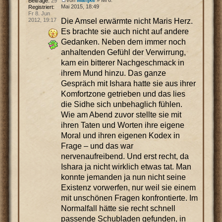
von
Marijke
» Mi 6.
Beiträge:
29
Mai 2015, 18:49
Registriert:
Fr 8. Jun
Die Amsel erwärmte nicht Maris Herz.
2012, 19:17
Es brachte sie auch nicht auf andere
Gedanken. Neben dem immer noch
anhaltenden Gefühl der Verwirrung,
kam ein bitterer Nachgeschmack in
ihrem Mund hinzu. Das ganze
Gespräch mit Ishara hatte sie aus ihrer
Komfortzone getrieben und das lies
die Sidhe sich unbehaglich fühlen.
Wie am Abend zuvor stellte sie mit
ihren Taten und Worten ihre eigene
Moral und ihren eigenen Kodex in
Frage – und das war
nervenaufreibend. Und erst recht, da
Ishara ja nicht wirklich etwas tat. Man
konnte jemanden ja nun nicht seine
Existenz vorwerfen, nur weil sie einem
mit unschönen Fragen konfrontierte. Im
Normalfall hätte sie recht schnell
passende Schubladen gefunden, in