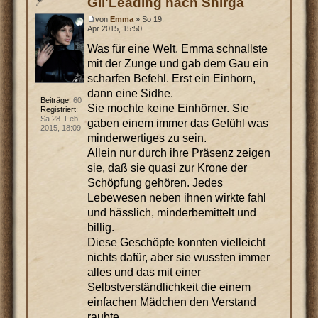
Gil'Leading nach Shirga
von
Emma
» So 19.
Apr 2015, 15:50
Was für eine Welt. Emma schnallste
mit der Zunge und gab dem Gau ein
scharfen Befehl. Erst ein Einhorn,
dann eine Sidhe.
Beiträge:
60
Sie mochte keine Einhörner. Sie
Registriert:
Sa 28. Feb
gaben einem immer das Gefühl was
2015, 18:09
minderwertiges zu sein.
Allein nur durch ihre Präsenz zeigen
sie, daß sie quasi zur Krone der
Schöpfung gehören. Jedes
Lebewesen neben ihnen wirkte fahl
und hässlich, minderbemittelt und
billig.
Diese Geschöpfe konnten vielleicht
nichts dafür, aber sie wussten immer
alles und das mit einer
Selbstverständlichkeit die einem
einfachen Mädchen den Verstand
raubte.