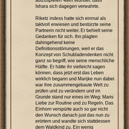
aufzuspielen -kein Wunder, dass
Ishara sich dagegen verwahrte.
Riketz indess hatte sich einmal als
taktvoll erwiesen und bestürzte seine
Partnerin nicht weiter. Er behielt seine
Gedanken für sich. Ihn plagten
dahingehend keine
Definitionsstörrungen, weil er das
Konzept von Schubladendenken nicht
ganz so begriff, wie seine menschliche
Hälfte. Er hätte ihr vielleicht sagen
können, dass jetzt erst das Leben
wirklich begann und Marijke nun dabei
war ihre zusammengebaute Welt zu
prüfen und zu verändern und im
Grunde stand nur eines im Weg: Maris
Liebe zur Routine und zu Regeln. Das
Einhorn verspürte auch so gar nicht
den Wunsch danach just das nun zu
erörtern und wandte sich stattdessen
dem Waldkind zu. Ein wenig