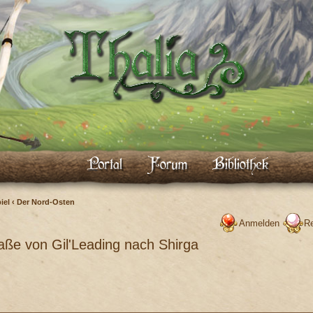
iel
‹
Der Nord-Osten
Anmelden
Re
aße von Gil'Leading nach Shirga