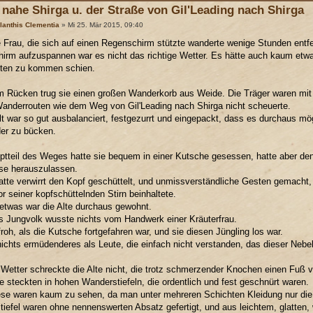
nahe Shirga u. der Straße von Gil'Leading nach Shirga
lanthis Clementia
» Mi 25. Mär 2015, 09:40
e Frau, die sich auf einen Regenschirm stützte wanderte wenige Stunden entf
hirm aufzuspannen war es nicht das richtige Wetter. Es hätte auch kaum etw
iten zu kommen schien.
m Rücken trug sie einen großen Wanderkorb aus Weide. Die Träger waren mit 
anderrouten wie dem Weg von Gil'Leading nach Shirga nicht scheuerte.
lt war so gut ausbalanciert, festgezurrt und eingepackt, dass es durchaus m
er zu bücken.
tteil des Weges hatte sie bequem in einer Kutsche gesessen, hatte aber den 
ise herauszulassen.
atte verwirrt den Kopf geschüttelt, und unmissverständliche Gesten gemacht,
or seiner kopfschüttelnden Stirn beinhaltete.
etwas war die Alte durchaus gewohnt.
 Jungvolk wusste nichts vom Handwerk einer Kräuterfrau.
froh, als die Kutsche fortgefahren war, und sie diesen Jüngling los war.
ichts ermüdenderes als Leute, die einfach nicht verstanden, das dieser Nebel
Wetter schreckte die Alte nicht, die trotz schmerzender Knochen einen Fuß v
e steckten in hohen Wanderstiefeln, die ordentlich und fest geschnürt waren.
se waren kaum zu sehen, da man unter mehreren Schichten Kleidung nur die 
iefel waren ohne nennenswerten Absatz gefertigt, und aus leichtem, glatten