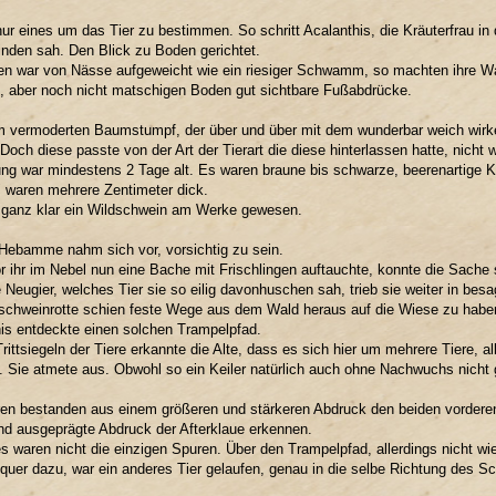
nur eines um das Tier zu bestimmen. So schritt Acalanthis, die Kräuterfrau in
nden sah. Den Blick zu Boden gerichtet.
en war von Nässe aufgeweicht wie ein riesiger Schwamm, so machten ihre 
, aber noch nicht matschigen Boden gut sichtbare Fußabdrücke.
 vermoderten Baumstumpf, der über und über mit dem wunderbar weich wirk
Doch diese passte von der Art der Tierart die diese hinterlassen hatte, nich
ng war mindestens 2 Tage alt. Es waren braune bis schwarze, beerenartige K
 waren mehrere Zentimeter dick.
 ganz klar ein Wildschwein am Werke gewesen.
 Hebamme nahm sich vor, vorsichtig zu sein.
 ihr im Nebel nun eine Bache mit Frischlingen auftauchte, konnte die Sache 
 Neugier, welches Tier sie so eilig davonhuschen sah, trieb sie weiter in besa
schweinrotte schien feste Wege aus dem Wald heraus auf die Wiese zu habe
is entdeckte einen solchen Trampelpfad.
rittsiegeln der Tiere erkannte die Alte, dass es sich hier um mehrere Tiere, a
. Sie atmete aus. Obwohl so ein Keiler natürlich auch ohne Nachwuchs nicht 
en bestanden aus einem größeren und stärkeren Abdruck den beiden vorderen 
nd ausgeprägte Abdruck der Afterklaue erkennen.
s waren nicht die einzigen Spuren. Über den Trampelpfad, allerdings nicht w
quer dazu, war ein anderes Tier gelaufen, genau in die selbe Richtung des 