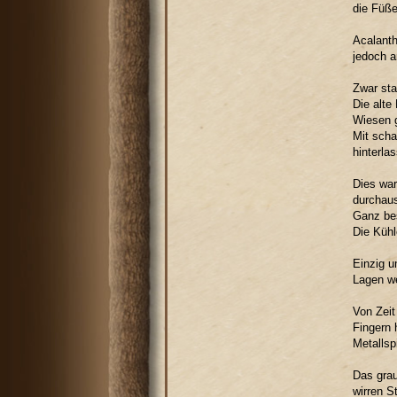
die Füße
Acalanth
jedoch a
Zwar sta
Die alte
Wiesen g
Mit scha
hinterla
Dies war
durchaus
Ganz bes
Die Kühle
Einzig u
Lagen we
Von Zeit
Fingern 
Metallsp
Das grau
wirren S