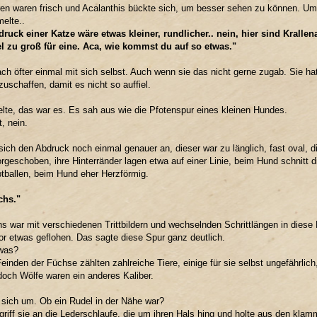
en waren frisch und Acalanthis bückte sich, um besser sehen zu können. Um 
elte..
ruck einer Katze wäre etwas kleiner, rundlicher.. nein, hier sind Kralle
el zu groß für eine. Aca, wie kommst du auf so etwas."
ch öfter einmal mit sich selbst. Auch wenn sie das nicht gerne zugab. Sie ha
uschaffen, damit es nicht so auffiel.
elte, das war es. Es sah aus wie die Pfotenspur eines kleinen Hundes.
t, nein.
sich den Abdruck noch einmal genauer an, dieser war zu länglich, fast oval, d
rgeschoben, ihre Hinterränder lagen etwa auf einer Linie, beim Hund schnitt 
tballen, beim Hund eher Herzförmig.
chs."
s war mit verschiedenen Trittbildern und wechselnden Schrittlängen in diese 
or etwas geflohen. Das sagte diese Spur ganz deutlich.
 was?
einden der Füchse zählten zahlreiche Tiere, einige für sie selbst ungefährlich,
doch Wölfe waren ein anderes Kaliber.
sich um. Ob ein Rudel in der Nähe war?
griff sie an die Lederschlaufe, die um ihren Hals hing und holte aus den kla