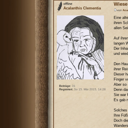
Wiese 
Acalanthis Clementia
von
Aca
Eine alt
ihren Sc
allen Se
Auf ihre
langen W
Der Inha
und wied
Den Haup
ihrer Re
Dieser h
Finger v
Aber so 
Beiträge:
31
Denn das
Registriert:
So 15. Mär 2015, 14:28
Sie war 
Es gab n
Solches 
Ihre Füß
Doch die
Wanderst