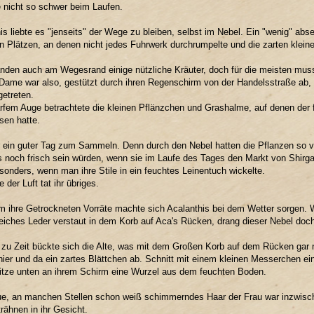
 nicht so schwer beim Laufen.
is liebte es "jenseits" der Wege zu bleiben, selbst im Nebel. Ein "wenig" abseit
n Plätzen, an denen nicht jedes Fuhrwerk durchrumpelte und die zarten klein
nden auch am Wegesrand einige nützliche Kräuter, doch für die meisten mus
 Dame war also, gestützt durch ihren Regenschirm von der Handelsstraße ab,
etreten.
rfem Auge betrachtete die kleinen Pflänzchen und Grashalme, auf denen der 
ssen hatte.
 ein guter Tag zum Sammeln. Denn durch den Nebel hatten die Pflanzen so 
 noch frisch sein würden, wenn sie im Laufe des Tages den Markt von Shirga
onders, wenn man ihre Stile in ein feuchtes Leinentuch wickelte.
 der Luft tat ihr übriges.
m ihre Getrockneten Vorräte machte sich Acalanthis bei dem Wetter sorgen. 
iches Leder verstaut in dem Korb auf Aca's Rücken, drang dieser Nebel doch
 zu Zeit bückte sich die Alte, was mit dem Großen Korb auf dem Rücken gar n
hier und da ein zartes Blättchen ab. Schnitt mit einem kleinen Messerchen ei
itze unten an ihrem Schirm eine Wurzel aus dem feuchten Boden.
e, an manchen Stellen schon weiß schimmerndes Haar der Frau war inzwische
trähnen in ihr Gesicht.