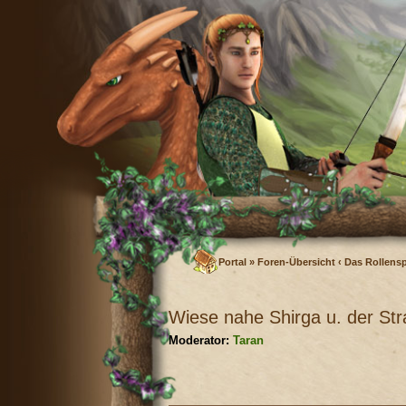
Portal
»
Foren-Übersicht
‹
Das Rollensp
Wiese nahe Shirga u. der Str
Moderator:
Taran