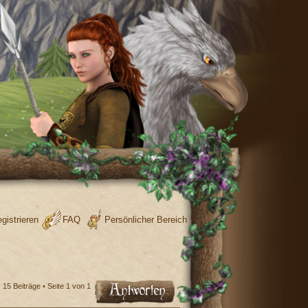
gistrieren
FAQ
Persönlicher Bereich
15 Beiträge • Seite
1
von
1