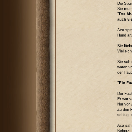
Die Spur
Sie murm
"Der Abd
auch vi
Aca spra
Hund anz
Sie läch
Vielleich
Sie sah 
waren vo
der Haup
"Ein Fu
Der Fuch
Er war v
Nur vor
Zu den F
schlug, 
Aca sah 
Beherzt 