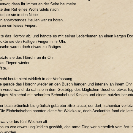
hervor, dass ihr immer an der Seite baumelte.
e den Ruf eines Wolfsrudels nach.
schte sie in den Nebel.
n antwortendes Heulen war zu hören.
sen ein leises Fiepen.
te das Hörrohr ab, und hängte es mit seiner Lederriemen an einen kargen Do
ckte sie den Faltigen Finger in ihr Ohr.
sche waren doch etwas zu lästiges.
etzte sie das Hörrohr an ihr Ohr.
as Fiepen wieder.
zte.
wohl heute nicht wirklich in der Verfassung...
te gerade das Hörrohr wieder an den Busch hängen und intensiv an ihrem Ohr
 verschwand, da sah sie in dem Gestrüpp des kläglichen Busches etwas lieg
igtes Minischaf mit scharfem Schnabel und Krallen und einem nutzlos herunt
ner blassbräunlich bis gräulich gefärbter Strix aluco, der dort, scheinbar verl
. Die Einheimischen nannten diese Art Waldkauz, doch Acalanthis fand die la
twa vier bis fünf Wochen alt.
baum war etwas unglücklich gewählt, das arme Ding war sicherlich vom Ast 
en worden.