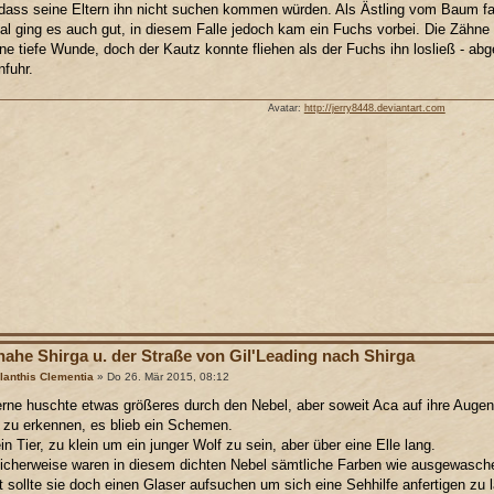
dass seine Eltern ihn nicht suchen kommen würden. Als Ästling vom Baum fall
 ging es auch gut, in diesem Falle jedoch kam ein Fuchs vorbei. Die Zähne w
ine tiefe Wunde, doch der Kautz konnte fliehen als der Fuchs ihn losließ - ab
nfuhr.
Avatar:
http://jerry8448.deviantart.com
nahe Shirga u. der Straße von Gil'Leading nach Shirga
lanthis Clementia
» Do 26. Mär 2015, 08:12
erne huschte etwas größeres durch den Nebel, aber soweit Aca auf ihre Aug
 zu erkennen, es blieb ein Schemen.
in Tier, zu klein um ein junger Wolf zu sein, aber über eine Elle lang.
icherweise waren in diesem dichten Nebel sämtliche Farben wie ausgewaschen.
ht sollte sie doch einen Glaser aufsuchen um sich eine Sehhilfe anfertigen zu 