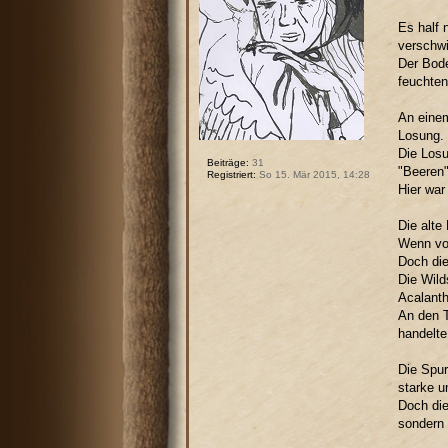
Es half 
verschwi
Der Bod
feuchten
An einem
Losung. 
Die Losu
Beiträge:
31
"Beeren"
Registriert:
So 15. Mär 2015, 14:28
Hier war
Die alte
Wenn vor
Doch die
Die Wild
Acalanth
An den T
handelte
Die Spur
starke u
Doch die
sondern 