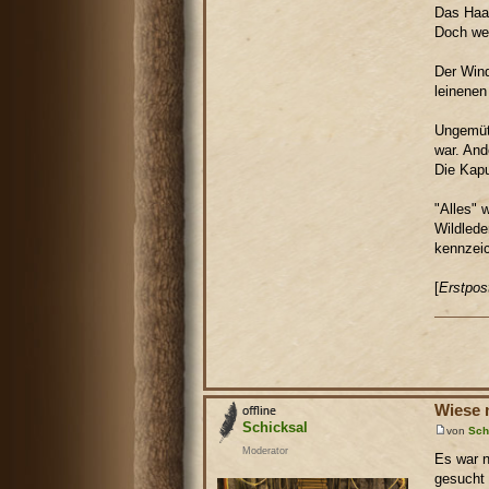
Das Haar
Doch wer
Der Win
leinenen
Ungemüt
war. And
Die Kapu
"Alles" 
Wildlede
kennzei
[
Erstpos
Wiese 
Schicksal
von
Sch
Moderator
Es war n
gesucht 