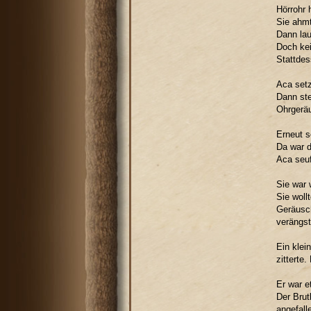
Hörrohr 
Sie ahmt
Dann lau
Doch kei
Stattdes
Aca setz
Dann ste
Ohrgeräu
Erneut s
Da war d
Aca seuf
Sie war 
Sie woll
Geräusch
verängst
Ein klei
zitterte
Er war e
Der Brut
angefall