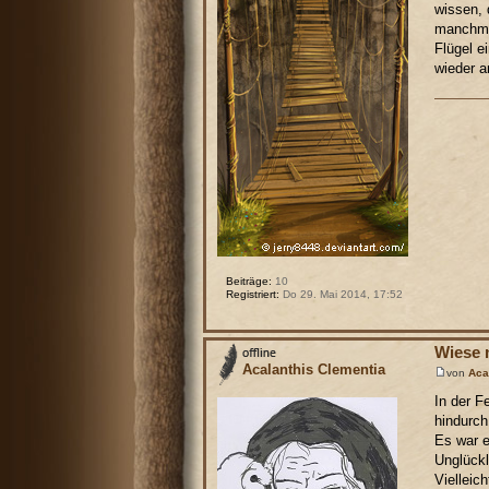
wissen, 
manchmal
Flügel e
wieder a
Beiträge:
10
Registriert:
Do 29. Mai 2014, 17:52
Wiese 
Acalanthis Clementia
von
Aca
In der F
hindurch
Es war e
Unglückl
Vielleic