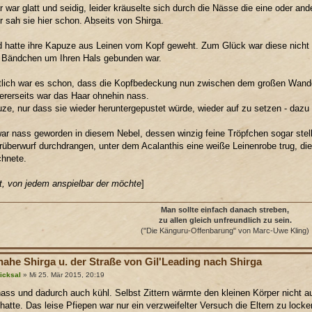
 war glatt und seidig, leider kräuselte sich durch die Nässe die eine oder and
 sah sie hier schon. Abseits von Shirga.
d hatte ihre Kapuze aus Leinen vom Kopf geweht. Zum Glück war diese nich
 Bändchen um Ihren Hals gebunden war.
lich war es schon, dass die Kopfbedeckung nun zwischen dem großen Wand
ererseits war das Haar ohnehin nass.
ze, nur dass sie wieder heruntergepustet würde, wieder auf zu setzen - dazu h
war nass geworden in diesem Nebel, dessen winzig feine Tröpfchen sogar stel
rüberwurf durchdrangen, unter dem Acalanthis eine weiße Leinenrobe trug, d
chnete.
t, von jedem anspielbar der möchte
]
Man sollte einfach danach streben,
zu allen gleich unfreundlich zu sein.
("Die Känguru-Offenbarung" von Marc-Uwe Kling)
nahe Shirga u. der Straße von Gil'Leading nach Shirga
icksal
» Mi 25. Mär 2015, 20:19
ass und dadurch auch kühl. Selbst Zittern wärmte den kleinen Körper nicht a
hatte. Das leise Pfiepen war nur ein verzweifelter Versuch die Eltern zu locke