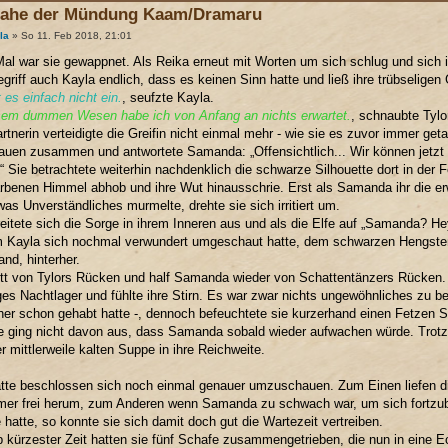
nahe der Mündung Kaam/Dramaru
la
» So 11. Feb 2018, 21:01
al war sie gewappnet. Als Reika erneut mit Worten um sich schlug und sich i
egriff auch Kayla endlich, dass es keinen Sinn hatte und ließ ihre trübseligen
 es einfach nicht ein.
, seufzte Kayla.
sem dummen Wesen habe ich von Anfang an nichts erwartet.
, schnaubte Tyl
rtnerin verteidigte die Greifin nicht einmal mehr - wie sie es zuvor immer geta
uen zusammen und antwortete Samanda: „Offensichtlich... Wir können jetzt 
.“ Sie betrachtete weiterhin nachdenklich die schwarze Silhouette dort in der
rbenen Himmel abhob und ihre Wut hinausschrie. Erst als Samanda ihr die erw
was Unverständliches murmelte, drehte sie sich irritiert um.
reitete sich die Sorge in ihrem Inneren aus und als die Elfe auf „Samanda? Hey
 Kayla sich nochmal verwundert umgeschaut hatte, dem schwarzen Hengste
nd, hinterher.
itt von Tylors Rücken und half Samanda wieder von Schattentänzers Rücken. Si
es Nachtlager und fühlte ihre Stirn. Es war zwar nichts ungewöhnliches zu b
her schon gehabt hatte -, dennoch befeuchtete sie kurzerhand einen Fetzen Sto
e ging nicht davon aus, dass Samanda sobald wieder aufwachen würde. Trotz
r mittlerweile kalten Suppe in ihre Reichweite.
tte beschlossen sich noch einmal genauer umzuschauen. Zum Einen liefen d
er frei herum, zum Anderen wenn Samanda zu schwach war, um sich fortzub
e hatte, so konnte sie sich damit doch gut die Wartezeit vertreiben.
b kürzester Zeit hatten sie fünf Schafe zusammengetrieben, die nun in eine 