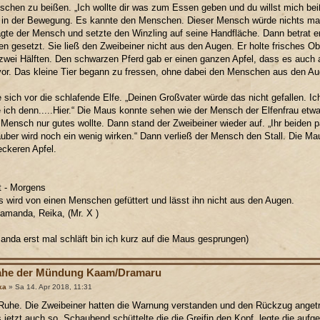
chen zu beißen. „Ich wollte dir was zum Essen geben und du willst mich beiß
e in der Bewegung. Es kannte den Menschen. Dieser Mensch würde nichts ma
agte der Mensch und setzte den Winzling auf seine Handfläche. Dann betrat e
n gesetzt. Sie ließ den Zweibeiner nicht aus den Augen. Er holte frisches O
 zwei Hälften. Den schwarzen Pferd gab er einen ganzen Apfel, dass es auch
vor. Das kleine Tier begann zu fressen, ohne dabei den Menschen aus den Au
e sich vor die schlafende Elfe. „Deinen Großvater würde das nicht gefallen. 
ich denn.....Hier.“ Die Maus konnte sehen wie der Mensch der Elfenfrau etwa
 Mensch nur gutes wollte. Dann stand der Zweibeiner wieder auf. „Ihr beiden p
uber wird noch ein wenig wirken.“ Dann verließ der Mensch den Stall. Die Mau
eckeren Apfel.
at - Morgens
 wird von einen Menschen gefüttert und lässt ihn nicht aus den Augen.
amanda, Reika, (Mr. X )
nda erst mal schläft bin ich kurz auf die Maus gesprungen)
ahe der Mündung Kaam/Dramaru
ka
» Sa 14. Apr 2018, 11:31
Ruhe. Die Zweibeiner hatten die Warnung verstanden und den Rückzug anget
s jetzt auch so. Schaubend schüttelte die die Greifin den Kopf, legte die auf