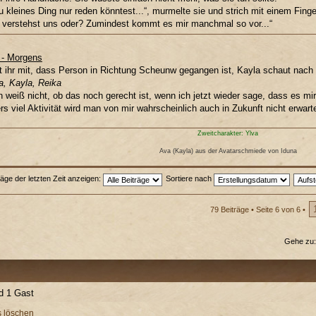
 kleines Ding nur reden könntest...“, murmelte sie und strich mit einem Fin
 verstehst uns oder? Zumindest kommt es mir manchmal so vor...“
t - Morgens
ilt ihr mit, dass Person in Richtung Scheunw gegangen ist, Kayla schaut nach
, Kayla, Reika
h weiß nicht, ob das noch gerecht ist, wenn ich jetzt wieder sage, dass es mir 
s viel Aktivität wird man von mir wahrscheinlich auch in Zukunft nicht erwart
Zweitcharakter: Ylva
Ava (Kayla) aus der Avatarschmiede von Iduna
räge der letzten Zeit anzeigen:
Sortiere nach
79 Beiträge •
Seite
6
von
6
•
Gehe zu
nd 1 Gast
s löschen