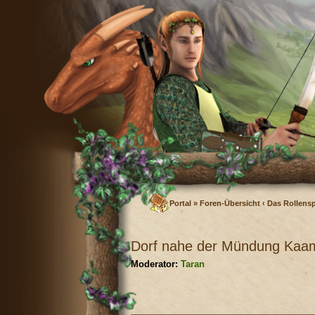
Portal
»
Foren-Übersicht
‹
Das Rollensp
Dorf nahe der Mündung Kaa
Moderator:
Taran