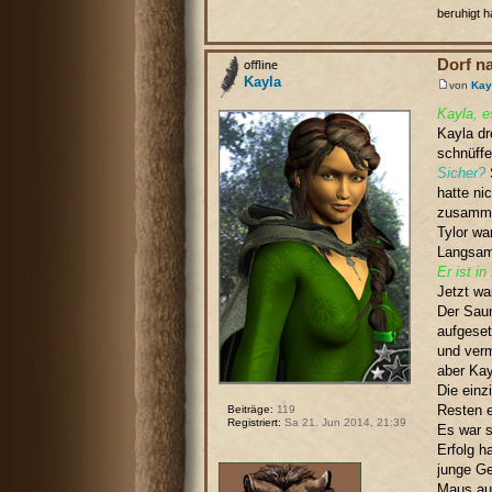
beruhigt h
Dorf n
Kayla
von
Kay
Kayla, e
Kayla dr
schnüffe
Sicher?
S
hatte ni
zusamm
Tylor wa
Langsam 
Er ist i
Jetzt wa
Der Saum
aufgeset
und verm
aber Kay
Die einz
Resten e
Beiträge:
119
Registriert:
Sa 21. Jun 2014, 21:39
Es war s
Erfolg h
junge Ge
Maus auf