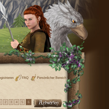
gistrieren
FAQ
Persönlicher Bereich
1
2
3
4
5
6