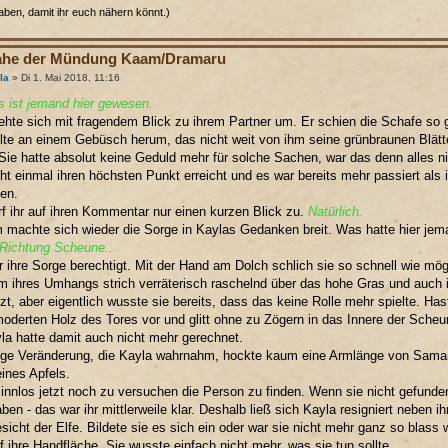
aben, damit ihr euch nähern könnt.)
ahe der Mündung Kaam/Dramaru
la
» Di 1. Mai 2018, 11:16
s ist jemand hier gewesen.
ehte sich mit fragendem Blick zu ihrem Partner um. Er schien die Schafe so
lte an einem Gebüsch herum, das nicht weit von ihm seine grünbraunen Blätt
ie hatte absolut keine Geduld mehr für solche Sachen, war das denn alles n
cht einmal ihren höchsten Punkt erreicht und es war bereits mehr passiert als 
en.
rf ihr auf ihren Kommentar nur einen kurzen Blick zu.
Natürlich.
machte sich wieder die Sorge in Kaylas Gedanken breit. Was hatte hier je
n Richtung Scheune...
r ihre Sorge berechtigt. Mit der Hand am Dolch schlich sie so schnell wie mö
 ihres Umhangs strich verräterisch raschelnd über das hohe Gras und auch i
zt, aber eigentlich wusste sie bereits, dass das keine Rolle mehr spielte. Has
oderten Holz des Tores vor und glitt ohne zu Zögern in das Innere der Scheu
la hatte damit auch nicht mehr gerechnet.
ige Veränderung, die Kayla wahrnahm, hockte kaum eine Armlänge von Samand
ines Apfels.
innlos jetzt noch zu versuchen die Person zu finden. Wenn sie nicht gefunde
aben - das war ihr mittlerweile klar. Deshalb ließ sich Kayla resigniert neben 
sicht der Elfe. Bildete sie es sich ein oder war sie nicht mehr ganz so blas
 ihre Handfläche. Sie wusste einfach nicht mehr, was sie tun sollte.