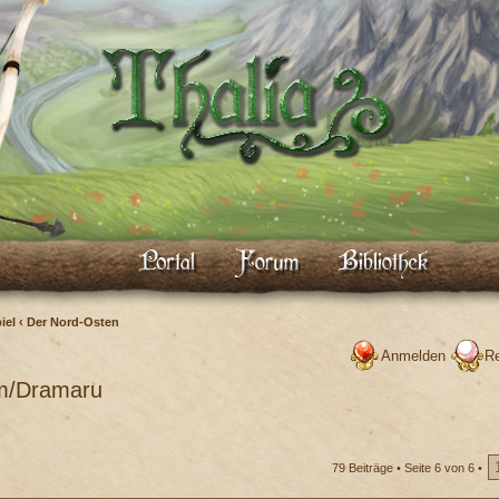
iel
‹
Der Nord-Osten
Anmelden
Re
m/Dramaru
79 Beiträge •
Seite
6
von
6
•