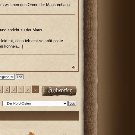
ger zwischen den Ohren der Maus entlang.
 und spricht zu der Maus.
leid tut, dass ich erst so spät poste.
en können....]
1
2
3
4
5
6
: