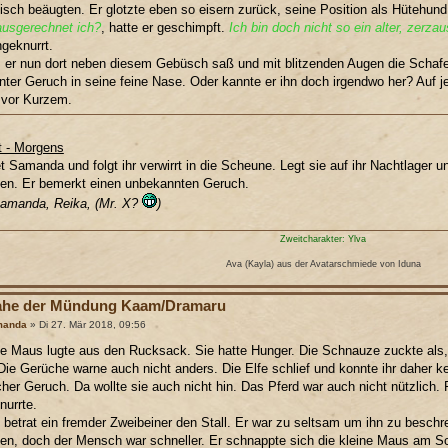
isch beäugten. Er glotzte eben so eisern zurück, seine Position als Hütehund 
usgerechnet ich?
, hatte er geschimpft.
Ich bin doch nicht so ein alter, zerzau
geknurrt.
 er nun dort neben diesem Gebüsch saß und mit blitzenden Augen die Schafe 
ter Geruch in seine feine Nase. Oder kannte er ihn doch irgendwo her? Auf j
 vor Kurzem.
at - Morgens
t Samanda und folgt ihr verwirrt in die Scheune. Legt sie auf ihr Nachtlager un
n. Er bemerkt einen unbekannten Geruch.
Samanda, Reika, (Mr. X?
)
Zweitcharakter: Ylva
Ava (Kayla) aus der Avatarschmiede von Iduna
ahe der Mündung Kaam/Dramaru
manda
» Di 27. Mär 2018, 09:56
e Maus lugte aus den Rucksack. Sie hatte Hunger. Die Schnauze zuckte als
ie Gerüche warne auch nicht anders. Die Elfe schlief und konnte ihr daher 
cher Geruch. Da wollte sie auch nicht hin. Das Pferd war auch nicht nützlich. Fr
urrte.
h betrat ein fremder Zweibeiner den Stall. Er war zu seltsam um ihn zu beschre
en, doch der Mensch war schneller. Er schnappte sich die kleine Maus am 