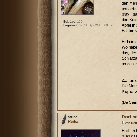
den Mens
erstarrt
brav“, s
den Bode
Beiträge:
120
Apfel in
Registriert:
So 19. Apr 2015, 00:39
Hälften 
Er kniet
Wo habe 
das, der
Schlafza
an den l
21. Kiri
Die Maus
Kayla, S
(Da Sama
Dorf n
Reika
von
Rei
Endlich 
blieb da