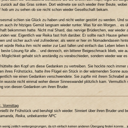
h zurück auf das Gras sinken. Dort widmete sie sich wieder ihrer Beute, wobe
 hob um zu sehen ob sie nicht schon wieder Gesellschaft bekam.
sesmal schien sie Glück zu haben und nicht weiter gestört zu werden. Und sc
am auch ihr hitziges Gemüt langsam wieder runter. Was für ein Morgen... es ü
haft bekommen hatte. Nicht mal Shard, das nervige Brüderchen, war wieder 
nden war. Eigentlich war Reika fast froh darüber. Er sollte nach Hause gehen
en und sicher auch viel zufriedener, als wenn er hier im Nomadendasein hint
t würde Reika ihm nicht weiter zur Last fallen und einfach das Leben leben k
 beste Lösung für alle... und dennoch, ein bitterer Beigeschmack blieb, wie 
e Möglichkeit gehabt sich anständig zu verabschieden, sondern wieder war es 
hüttelte den Kopf um diese Gedanken zu vertreiben. Sie hockte noch immer 
en ihres Frühstücks, hatte ihre Flügel ein Stück in der wärmenden Sonne ausg
gentlich nie einen Gedanken verschwendete. Sie zupfte mit ihrem Schnabel an
fin wusste nicht einmal woher dieser Sinneswandel plötzlich kam. Vermutlich 
ng von diesen Gedanken um ihren Bruder.
t, Vormittag
nießt ihr Frühstück und beruhigt sich wieder. Sinniert über ihren Bruder und b
Samanda, Reika, unbekannter NPC
in wenig zeitlich weitergesprungen, da ich einfach keinen anderen Übergang finden konnte... 