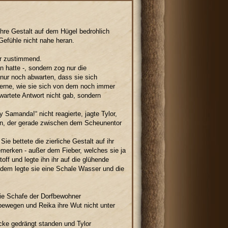
hre Gestalt auf dem Hügel bedrohlich
 Gefühle nicht nahe heran.
or zustimmend.
n hatte -, sondern zog nur die
nur noch abwarten, dass sie sich
 Ferne, wie sie sich von dem noch immer
artete Antwort nicht gab, sondern
 Samanda!“ nicht reagierte, jagte Tylor,
n, der gerade zwischen dem Scheunentor
e bettete die zierliche Gestalt auf ihr
emerken - außer dem Fieber, welches sie ja
ff und legte ihn ihr auf die glühende
dem legte sie eine Schale Wasser und die
ie Schafe der Dorfbewohner
ewegen und Reika ihre Wut nicht unter
Ecke gedrängt standen und Tylor