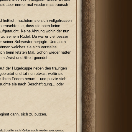
i sie aber immer mal wieder misstrauisch
hließlich, nachdem sie sich vollgefressen
berraschte sie, dass sie noch keine
aufgetaucht. Keine Ahnung wohin der nun
 zu seinem Rudel. Da war er viel besser
er seiner Schwester herjagte. Und auch
önnen welches sie sich vorstellte.
auch beim letzten Mal. Schon wieder hatten
im Zwist und Streit geendet....
auf der Hügelkuppe neben den traurigen
ebreitet und tat nun etwas, wofür sie
 ihren Federn herum... und putzte sich.
suchte sie nach Beschäftigung... oder
eginnt dann, sich zu putzen.
jetzt dürfte sich Reika auch wieder weit genug