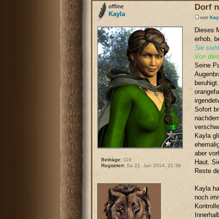
Dorf 
Kayla
von
Kay
Dieses M
erhob, b
Sie sieht
Von die
Seine Pa
Augenbra
beruhigt
orangefa
irgendet
Sofort b
nachdem
verschwa
Kayla gl
ehemalig
aber vor
Beiträge:
119
Haut. Si
Registriert:
Sa 21. Jun 2014, 21:39
Reste de
Kayla ha
noch imm
Kontroll
Innerhal