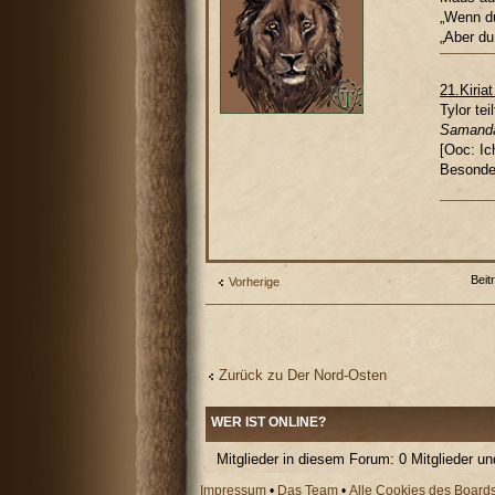
„Wenn du
„Aber du
21.Kiria
Tylor te
Samanda
[Ooc: Ic
Besonder
Beit
Vorherige
Zurück zu Der Nord-Osten
WER IST ONLINE?
Mitglieder in diesem Forum: 0 Mitglieder u
Impressum
•
Das Team
•
Alle Cookies des Board