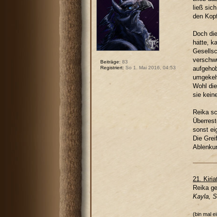
ließ sic
den Kopf
Doch die
hatte, k
Gesellsc
verschwu
Beiträge:
83
aufgehob
Registriert:
So 1. Mai 2016, 04:53
umgekehr
Wohl die
sie kein
Reika sc
Überrest
sonst ei
Die Grei
Ablenku
21. Kiria
Reika ge
Kayla, 
(bin mal e