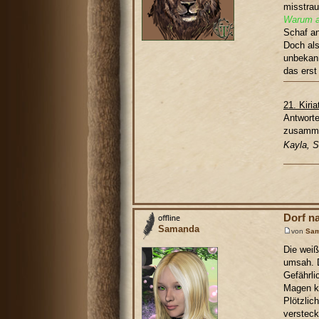
misstrau
Warum a
Schaf an
Doch als
unbekann
das erst
21. Kiri
Antworte
zusamme
Kayla, 
Dorf n
Samanda
von
Sa
Die weiß
umsah. D
Gefährli
Magen kn
Plötzlic
versteck