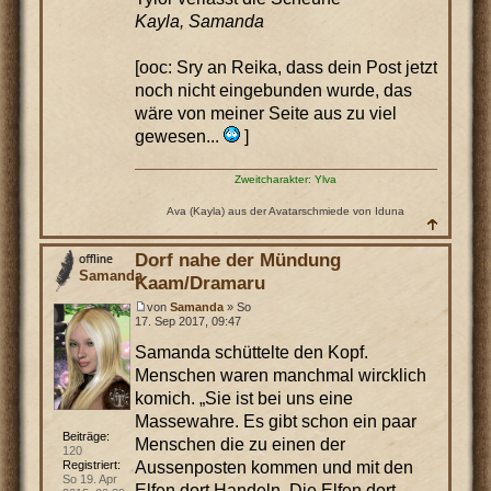
Kayla, Samanda
[ooc: Sry an Reika, dass dein Post jetzt
noch nicht eingebunden wurde, das
wäre von meiner Seite aus zu viel
gewesen...
]
Zweitcharakter: Ylva
Ava (Kayla) aus der Avatarschmiede von Iduna
Dorf nahe der Mündung
Samanda
Kaam/Dramaru
von
Samanda
» So
17. Sep 2017, 09:47
Samanda schüttelte den Kopf.
Menschen waren manchmal wircklich
komich. „Sie ist bei uns eine
Massewahre. Es gibt schon ein paar
Beiträge:
Menschen die zu einen der
120
Aussenposten kommen und mit den
Registriert:
So 19. Apr
Elfen dort Handeln. Die Elfen dort