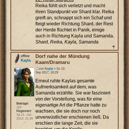
Reika fühlt sich verletzt und macht
ihren Standpunkt vor Shard klar. Reika
greift an, schnappt sich ein Schaf und
fleigt wieder Richtung Shard, der Rest
der Herde flüchtet in Panik, einige
auch in Richtung Kayla und Samanda.
Shard, Reika, Kayla, Samanda
Dorf nahe der Mündung
Kayla
Kaam/Dramaru
von
Kayla
» So 10.
Sep 2017, 18:29
Erneut ruhte Kaylas gesamte
Aufmerksamkeit auf dem, was
Samanda erzählte. Sie war fasziniert
von der Vorstellung, was für eine
Beiträge:
eigenartige Art die Pflanze hatte zu
119
wachsen, die sie doch nur noch
Registriert:
Sa 21. Jun
unverwüstlicher erschienen ließ. Da
2014, 21:39
erschien die lange Zeit, die sie