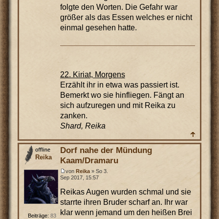
folgte den Worten. Die Gefahr war
größer als das Essen welches er nicht
einmal gesehen hatte.
22. Kiriat, Morgens
Erzählt ihr in etwa was passiert ist.
Bemerkt wo sie hinfliegen. Fängt an
sich aufzuregen und mit Reika zu
zanken.
Shard, Reika
Dorf nahe der Mündung
Reika
Kaam/Dramaru
von
Reika
» So 3.
Sep 2017, 15:57
Reikas Augen wurden schmal und sie
starrte ihren Bruder scharf an. Ihr war
klar wenn jemand um den heißen Brei
Beiträge:
83