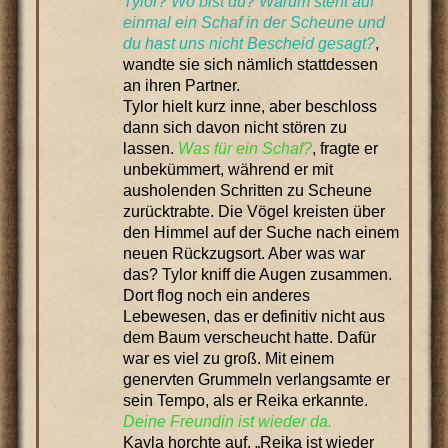
Tylor? Wo bist du? Warum steht auf
einmal ein Schaf in der Scheune und
du hast uns nicht Bescheid gesagt?
,
wandte sie sich nämlich stattdessen
an ihren Partner.
Tylor hielt kurz inne, aber beschloss
dann sich davon nicht stören zu
lassen.
Was für ein Schaf?
, fragte er
unbekümmert, während er mit
ausholenden Schritten zu Scheune
zurücktrabte. Die Vögel kreisten über
den Himmel auf der Suche nach einem
neuen Rückzugsort. Aber was war
das? Tylor kniff die Augen zusammen.
Dort flog noch ein anderes
Lebewesen, das er definitiv nicht aus
dem Baum verscheucht hatte. Dafür
war es viel zu groß. Mit einem
genervten Grummeln verlangsamte er
sein Tempo, als er Reika erkannte.
Deine Freundin ist wieder da.
Kayla horchte auf. „Reika ist wieder