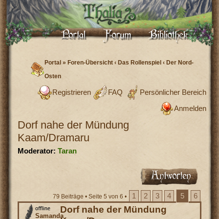
Portal
»
Foren-Übersicht
‹
Das Rollenspiel
‹
Der Nord-
Osten
Registrieren
FAQ
Persönlicher Bereich
Anmelden
Dorf nahe der Mündung
Kaam/Dramaru
Moderator:
Taran
1
2
3
4
5
6
79 Beiträge •
Seite
5
von
6
•
Dorf nahe der Mündung
Samanda