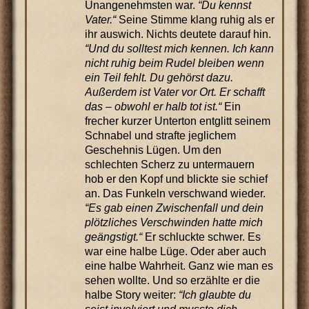
Unangenehmsten war.
“Du kennst
Vater.“
Seine Stimme klang ruhig als er
ihr auswich. Nichts deutete darauf hin.
“Und du solltest mich kennen. Ich kann
nicht ruhig beim Rudel bleiben wenn
ein Teil fehlt. Du gehörst dazu.
Außerdem ist Vater vor Ort. Er schafft
das – obwohl er halb tot ist.“
Ein
frecher kurzer Unterton entglitt seinem
Schnabel und strafte jeglichem
Geschehnis Lügen. Um den
schlechten Scherz zu untermauern
hob er den Kopf und blickte sie schief
an. Das Funkeln verschwand wieder.
“Es gab einen Zwischenfall und dein
plötzliches Verschwinden hatte mich
geängstigt.“
Er schluckte schwer. Es
war eine halbe Lüge. Oder aber auch
eine halbe Wahrheit. Ganz wie man es
sehen wollte. Und so erzählte er die
halbe Story weiter:
“Ich glaubte du