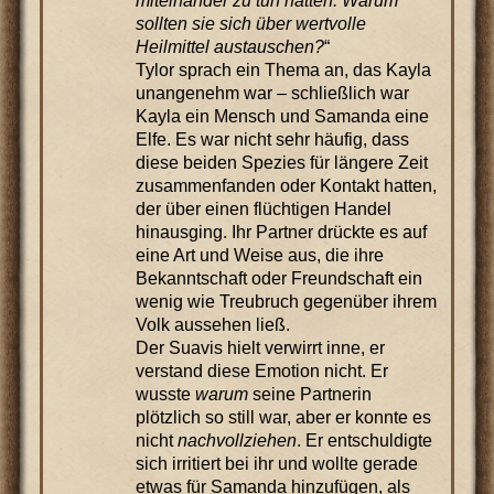
miteinander zu tun hätten. Warum
sollten sie sich über wertvolle
Heilmittel austauschen?
“
Tylor sprach ein Thema an, das Kayla
unangenehm war – schließlich war
Kayla ein Mensch und Samanda eine
Elfe. Es war nicht sehr häufig, dass
diese beiden Spezies für längere Zeit
zusammenfanden oder Kontakt hatten,
der über einen flüchtigen Handel
hinausging. Ihr Partner drückte es auf
eine Art und Weise aus, die ihre
Bekanntschaft oder Freundschaft ein
wenig wie Treubruch gegenüber ihrem
Volk aussehen ließ.
Der Suavis hielt verwirrt inne, er
verstand diese Emotion nicht. Er
wusste
warum
seine Partnerin
plötzlich so still war, aber er konnte es
nicht
nachvollziehen
. Er entschuldigte
sich irritiert bei ihr und wollte gerade
etwas für Samanda hinzufügen, als