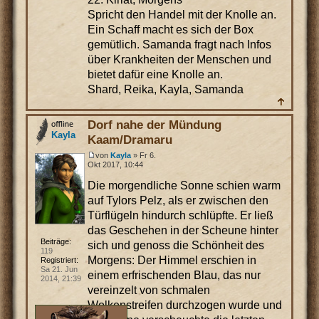
Spricht den Handel mit der Knolle an.
Ein Schaff macht es sich der Box
gemütlich. Samanda fragt nach Infos
über Krankheiten der Menschen und
bietet dafür eine Knolle an.
Shard, Reika, Kayla, Samanda
Dorf nahe der Mündung
Kayla
Kaam/Dramaru
von
Kayla
» Fr 6.
Okt 2017, 10:44
Die morgendliche Sonne schien warm
auf Tylors Pelz, als er zwischen den
Türflügeln hindurch schlüpfte. Er ließ
das Geschehen in der Scheune hinter
Beiträge:
sich und genoss die Schönheit des
119
Morgens: Der Himmel erschien in
Registriert:
Sa 21. Jun
einem erfrischenden Blau, das nur
2014, 21:39
vereinzelt von schmalen
Wolkenstreifen durchzogen wurde und