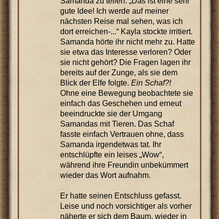
Samanda zu teilen: „Das ist eine sehr
gute Idee! Ich werde auf meiner
nächsten Reise mal sehen, was ich
dort erreichen-...“ Kayla stockte irritiert.
Samanda hörte ihr nicht mehr zu. Hatte
sie etwa das Interesse verloren? Oder
sie nicht gehört? Die Fragen lagen ihr
bereits auf der Zunge, als sie dem
Blick der Elfe folgte.
Ein Schaf?!
Ohne eine Bewegung beobachtete sie
einfach das Geschehen und erneut
beeindruckte sie der Umgang
Samandas mit Tieren. Das Schaf
fasste einfach Vertrauen ohne, dass
Samanda irgendetwas tat. Ihr
entschlüpfte ein leises „Wow“,
während ihre Freundin unbekümmert
wieder das Wort aufnahm.
Er hatte seinen Entschluss gefasst.
Leise und noch vorsichtiger als vorher
näherte er sich dem Baum, wieder in