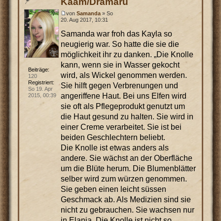
Kaam/Dramaru
von
Samanda
» So
20. Aug 2017, 10:31
Samanda war froh das Kayla so
neugierig war. So hatte die sie die
möglichkeit ihr zu danken. „Die Knolle
kann, wenn sie in Wasser gekocht
Beiträge:
wird, als Wickel genommen werden.
120
Registriert:
Sie hilft gegen Verbrenungen und
So 19. Apr
angeriffene Haut. Bei uns Elfen wird
2015, 00:39
sie oft als Pflegeprodukt genutzt um
die Haut gesund zu halten. Sie wird in
einer Creme verarbeitet. Sie ist bei
beiden Geschlechtern beliebt.
Die Knolle ist etwas anders als
andere. Sie wächst an der Oberfläche
um die Blüte herum. Die Blumenblätter
selber wird zum würzen genommen.
Sie geben einen leicht süssen
Geschmack ab. Als Medizien sind sie
nicht zu gebrauchen. Sie wachsen nur
in Elania. Die Knolle ist nicht so