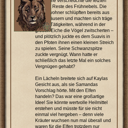
die Sonne verscheuchte die letzten
blassen Reste des Frühnebels. Die
Dorfbewohner schlüpften bereits aus
ihren Häusern und machten sich träge
an ihre Tätigkeiten, während in der
großen Eiche die Vögel zwitscherten –
und plötzlich juckte es dem Suavis in
den Pfoten ihnen einen kleinen Streich
zu spielen. Seine Schwanzspitze
zuckte vergnügt. Wann hatte er
schließlich das letzte Mal ein solches
Vergnügen gehabt?
Ein Lächeln breitete sich auf Kaylas
Gesicht aus, als sie Samandas
Vorschlag hörte. Mit den Elfen
handeln? Das war eine großartige
Idee! Sie könnte wertvolle Heilmittel
erstehen und müsste für sie nicht
einmal viel hergeben – denn viele
Kräuter wuchsen nun mal überall und
waren für die Elfen trotzdem nur