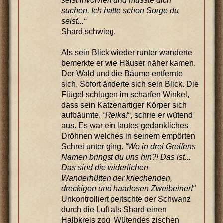
seist involviert und musste dich
suchen. Ich hatte schon Sorge du
seist...“
Shard schwieg.
Als sein Blick wieder runter wanderte
bemerkte er wie Häuser näher kamen.
Der Wald und die Bäume entfernte
sich. Sofort änderte sich sein Blick. Die
Flügel schlugen im scharfen Winkel,
dass sein Katzenartiger Körper sich
aufbäumte.
“Reika!“
, schrie er wütend
aus. Es war ein lautes gedankliches
Dröhnen welches in seinem empörten
Schrei unter ging.
“Wo in drei Greifens
Namen bringst du uns hin?! Das ist...
Das sind die widerlichen
Wanderhütten der kriechenden,
dreckigen und haarlosen Zweibeiner!“
Unkontrolliert peitschte der Schwanz
durch die Luft als Shard einen
Halbkreis zog. Wütendes zischen