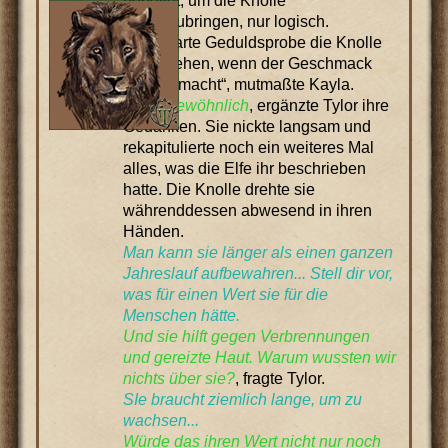
benötigt, um die Knolle
hervorzubringen, nur logisch.
„Eine harte Geduldsprobe die Knolle
aufzuziehen, wenn der Geschmack
süchtig macht“, mutmaßte Kayla.
Außergewöhnlich
, ergänzte Tylor ihre
Gedanken. Sie nickte langsam und
rekapitulierte noch ein weiteres Mal
alles, was die Elfe ihr beschrieben
hatte. Die Knolle drehte sie
währenddessen abwesend in ihren
Händen.
Man kann sie länger als einen ganzen
Jahreslauf aufbewahren... Stell dir vor,
was für einen Wert sie für die
Menschen hätte.
Und sie hilft gegen Verbrennungen
und gereizte Haut. Warum wussten wir
nichts über sie?
, fragte Tylor.
SIe braucht ziemlich lange, um zu
wachsen...
Würde das ihren Wert nicht nur noch