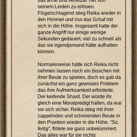
das arme und verletzte Tier von
seinem Leiden zu erlösen.
Flügelschlagend stieg Reika wieder in
den Himmel und riss das Schaf mit
sich in die Höhe. Insgesamt hatte der
ganze Angriff nur einige wenige
Sekunden gedauert, viel zu schnell als
das sie irgendjemand hätte aufhalten
können.
Normalerweise hätte sich Reika nicht
nehmen lassen noch ein bisschen mit
ihrer Beute zu spielen, doch es gab da
zunächst ein ganz gewisses Problem
das ihre Aufmerksamkeit erforderte.
Der keifende Shard. Der würde ihr
gleich eine Moralpredigt halten, da war
sie sich sicher. Reika stieg mit ihrer
zappelnden und schreienden Beute in
den Pranken wieder in die Höhe.
“So,
fertig“,
flötete sie ganz unbekümmert.
Das alles war für sie nichts