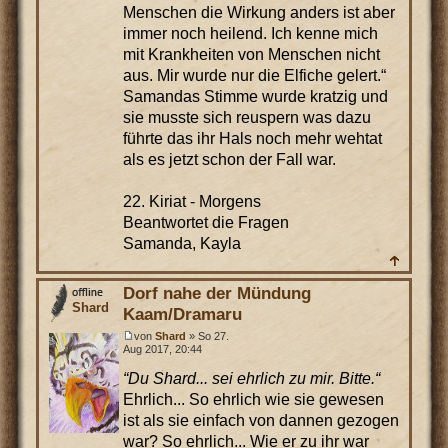
Menschen die Wirkung anders ist aber
immer noch heilend. Ich kenne mich
mit Krankheiten von Menschen nicht
aus. Mir wurde nur die Elfiche gelert.“
Samandas Stimme wurde kratzig und
sie musste sich reuspern was dazu
führte das ihr Hals noch mehr wehtat
als es jetzt schon der Fall war.
22. Kiriat - Morgens
Beantwortet die Fragen
Samanda, Kayla
Dorf nahe der Mündung
Shard
Kaam/Dramaru
von
Shard
» So 27.
Aug 2017, 20:44
“Du Shard... sei ehrlich zu mir. Bitte.“
Ehrlich... So ehrlich wie sie gewesen
ist als sie einfach von dannen gezogen
war? So ehrlich... Wie er zu ihr war