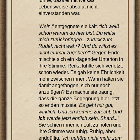
führte, dass er mit Reikas
Lebensweise absolut nicht
einverstanden war.
“Nein.“
entgegnete sie kalt.
“Ich weiß
schon warum du hier bist. Du willst
mich zurückbringen... zurück zum
Rudel, nicht wahr? Und du willst es
nicht einmal zugeben?“
Gegen Ende
mischte sich ein klagender Unterton in
ihre Stimme. Reika fühlte sich verletzt,
schon wieder. Es gab keine Ehrlichkeit
mehr zwischen ihnen. Wann hatten sie
damit angefangen, sich nur noch
anzulügen? Es machte sie traurig,
dass die ganze Begegnung hier jetzt
so enden musste.
“Es geht mir gut,
wirklich. Und ich komme zurecht. Und
Ich
werde jetzt ehrlich sein. Shard...“
Sie schien innerlich Luft zu holen und
ihre Stimme war ruhig. Ruhig, aber
endgültig.
“Ich gehöre nicht mehr zum