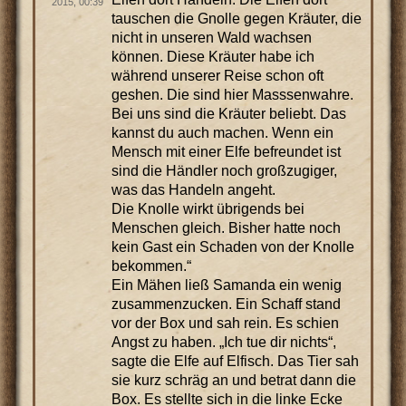
2015, 00:39
tauschen die Gnolle gegen Kräuter, die
nicht in unseren Wald wachsen
können. Diese Kräuter habe ich
während unserer Reise schon oft
geshen. Die sind hier Masssenwahre.
Bei uns sind die Kräuter beliebt. Das
kannst du auch machen. Wenn ein
Mensch mit einer Elfe befreundet ist
sind die Händler noch großzugiger,
was das Handeln angeht.
Die Knolle wirkt übrigends bei
Menschen gleich. Bisher hatte noch
kein Gast ein Schaden von der Knolle
bekommen.“
Ein Mähen ließ Samanda ein wenig
zusammenzucken. Ein Schaff stand
vor der Box und sah rein. Es schien
Angst zu haben. „Ich tue dir nichts“,
sagte die Elfe auf Elfisch. Das Tier sah
sie kurz schräg an und betrat dann die
Box. Es stellte sich in die linke Ecke