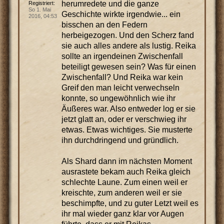
herumredete und die ganze
Registriert:
So 1. Mai
Geschichte wirkte irgendwie... ein
2016, 04:53
bisschen an den Federn
herbeigezogen. Und den Scherz fand
sie auch alles andere als lustig. Reika
sollte an irgendeinen Zwischenfall
beteiligt gewesen sein? Was für einen
Zwischenfall? Und Reika war kein
Greif den man leicht verwechseln
konnte, so ungewöhnlich wie ihr
Äußeres war. Also entweder log er sie
jetzt glatt an, oder er verschwieg ihr
etwas. Etwas wichtiges. Sie musterte
ihn durchdringend und gründlich.
Als Shard dann im nächsten Moment
ausrastete bekam auch Reika gleich
schlechte Laune. Zum einen weil er
kreischte, zum anderen weil er sie
beschimpfte, und zu guter Letzt weil es
ihr mal wieder ganz klar vor Augen