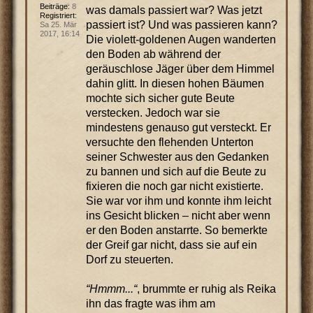
Beiträge:
8
was damals passiert war? Was jetzt
Registriert:
passiert ist? Und was passieren kann?
Sa 25. Mär
2017, 16:14
Die violett-goldenen Augen wanderten
den Boden ab während der
geräuschlose Jäger über dem Himmel
dahin glitt. In diesen hohen Bäumen
mochte sich sicher gute Beute
verstecken. Jedoch war sie
mindestens genauso gut versteckt. Er
versuchte den flehenden Unterton
seiner Schwester aus den Gedanken
zu bannen und sich auf die Beute zu
fixieren die noch gar nicht existierte.
Sie war vor ihm und konnte ihm leicht
ins Gesicht blicken – nicht aber wenn
er den Boden anstarrte. So bemerkte
der Greif gar nicht, dass sie auf ein
Dorf zu steuerten.
“Hmmm...“
, brummte er ruhig als Reika
ihn das fragte was ihm am