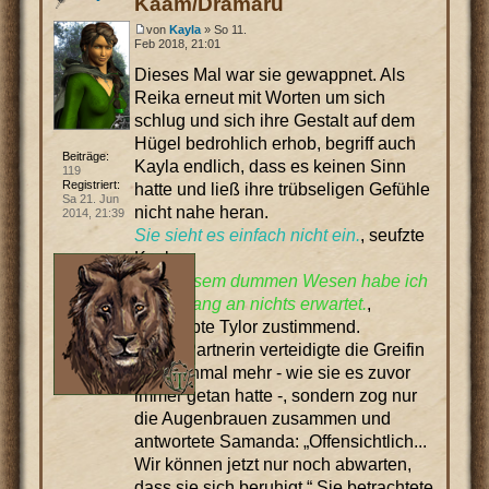
Kaam/Dramaru
von
Kayla
» So 11.
Feb 2018, 21:01
Dieses Mal war sie gewappnet. Als
Reika erneut mit Worten um sich
schlug und sich ihre Gestalt auf dem
Hügel bedrohlich erhob, begriff auch
Beiträge:
Kayla endlich, dass es keinen Sinn
119
Registriert:
hatte und ließ ihre trübseligen Gefühle
Sa 21. Jun
nicht nahe heran.
2014, 21:39
Sie sieht es einfach nicht ein.
, seufzte
Kayla.
Von diesem dummen Wesen habe ich
von Anfang an nichts erwartet.
,
schnaubte Tylor zustimmend.
Seine Partnerin verteidigte die Greifin
nicht einmal mehr - wie sie es zuvor
immer getan hatte -, sondern zog nur
die Augenbrauen zusammen und
antwortete Samanda: „Offensichtlich...
Wir können jetzt nur noch abwarten,
dass sie sich beruhigt.“ Sie betrachtete