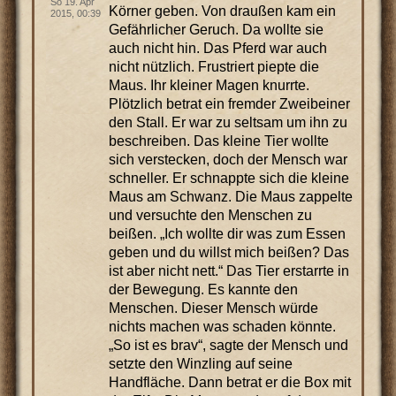
So 19. Apr
Körner geben. Von draußen kam ein
2015, 00:39
Gefährlicher Geruch. Da wollte sie
auch nicht hin. Das Pferd war auch
nicht nützlich. Frustriert piepte die
Maus. Ihr kleiner Magen knurrte.
Plötzlich betrat ein fremder Zweibeiner
den Stall. Er war zu seltsam um ihn zu
beschreiben. Das kleine Tier wollte
sich verstecken, doch der Mensch war
schneller. Er schnappte sich die kleine
Maus am Schwanz. Die Maus zappelte
und versuchte den Menschen zu
beißen. „Ich wollte dir was zum Essen
geben und du willst mich beißen? Das
ist aber nicht nett.“ Das Tier erstarrte in
der Bewegung. Es kannte den
Menschen. Dieser Mensch würde
nichts machen was schaden könnte.
„So ist es brav“, sagte der Mensch und
setzte den Winzling auf seine
Handfläche. Dann betrat er die Box mit