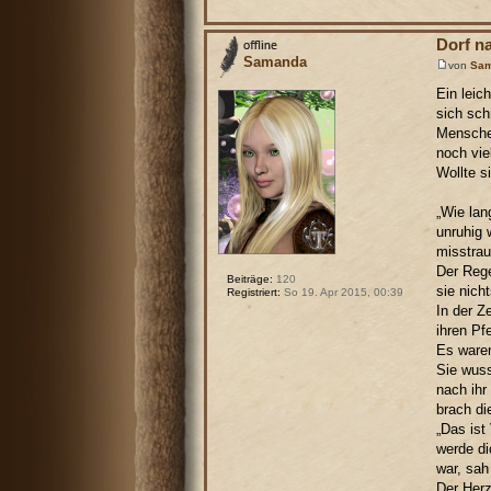
Dorf n
Samanda
von
Sa
Ein leic
sich sch
Menschen
noch vie
Wollte s
„Wie lan
unruhig 
misstrau
Der Rege
Beiträge:
120
sie nich
Registriert:
So 19. Apr 2015, 00:39
In der Z
ihren Pf
Es waren
Sie wuss
nach ihr
brach di
„Das ist
werde di
war, sah
Der Herz