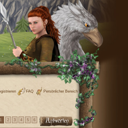
gistrieren
FAQ
Persönlicher Bereich
1
2
3
4
5
6