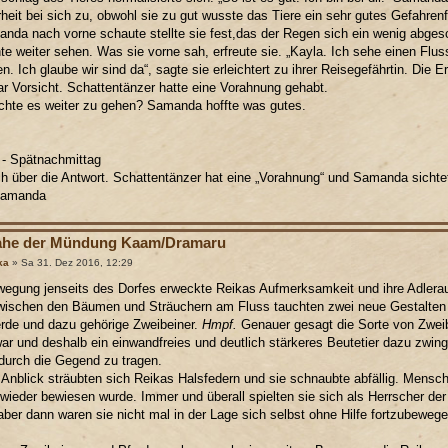
heit bei sich zu, obwohl sie zu gut wusste das Tiere ein sehr gutes Gefahre
nda nach vorne schaute stellte sie fest,das der Regen sich ein wenig abges
te weiter sehen. Was sie vorne sah, erfreute sie. „Kayla. Ich sehe einen Flus
. Ich glaube wir sind da“, sagte sie erleichtert zu ihrer Reisegefährtin. Die E
ar Vorsicht. Schattentänzer hatte eine Vorahnung gehabt.
hte es weiter zu gehen? Samanda hoffte was gutes.
t - Spätnachmittag
ch über die Antwort. Schattentänzer hat eine „Vorahnung“ und Samanda sichte
Samanda
ahe der Mündung Kaam/Dramaru
ka
» Sa 31. Dez 2016, 12:29
egung jenseits des Dorfes erweckte Reikas Aufmerksamkeit und ihre Adlerau
ischen den Bäumen und Sträuchern am Fluss tauchten zwei neue Gestalten au
rde und dazu gehörige Zweibeiner.
Hmpf.
Genauer gesagt die Sorte von Zweib
ar und deshalb ein einwandfreies und deutlich stärkeres Beutetier dazu zwin
urch die Gegend zu tragen.
Anblick sträubten sich Reikas Halsfedern und sie schnaubte abfällig. Mensc
 wieder bewiesen wurde. Immer und überall spielten sie sich als Herrscher d
aber dann waren sie nicht mal in der Lage sich selbst ohne Hilfe fortzubewege