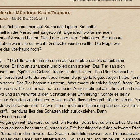
ahe der Mündung Kaam/Dramaru
manda
» Mo 26. Dez 2016, 16:48
htes lächeln erschien auf Samandas Lippen. Sie hatte
nell an die Menschenfrau gewöhnt. Eigendlich wollte sie jeden
 auf Abstand halten. Dies hatte aber nicht funktioniert. Sie musste
l üben wenn sie so, wie ihr Großvater werden wollte. Die Frage war:
ie das überhaupt noch?
g.....“ Die Elfe wurde unterbrochen als sie merkte das Schattentänzer
wurde. Er fing an zu tänzeln und blieb dann stehen. Das Tier sah sich
isch um. „Spürst du Gefahr“, fragte sie den Friesen. Das Pferd schnaubte.
n verschlechterte die Sicht auch wenn die junge Elfe gute Augen hatte, konn
ts sehen. Das Tier begann zu zittern. „Was macht dir solche Angst“, fragte 
eit wo das Tier bei ihr war, hatte es keine Angst mehr gehabt. Sie verband sic
erd und sah verwirrte Bilder. Schatten einer Erinnerung? Konnte es sein?
 nur Schatten zu erkennen. Etwas großes fliegendes griff stürzte sich auf 
te es betraf sie nicht. Es war immer noch eine Erinnerung und doch zuckte s
 griff. Irgendwas lies den Schatten sich zurückziehen. Dann
e Erinnerung ab.
 Vergangenheit. Da warst du noch ein Fohlen. Jetzt bist du ein starkes Männc
ch auch noch beschützen“, sprach die Elfe beruhigend auf das schwarze Pfer
 Samanda in den Beweis, das Gras im Sichtfeld gewesen war. Er musste also
schlag des Tieres normalisierte sich. „So ist es gut. Ich bin bei dir.“ Samanda