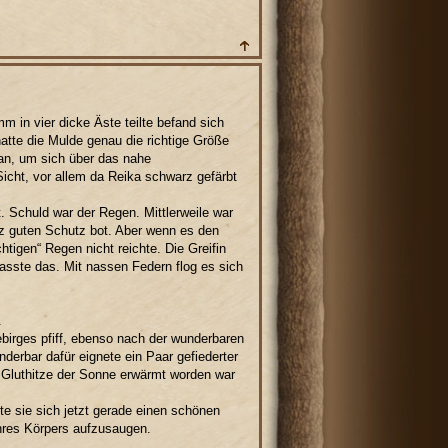
m in vier dicke Äste teilte befand sich
hatte die Mulde genau die richtige Größe
 an, um sich über das nahe
cht, vor allem da Reika schwarz gefärbt
. Schuld war der Regen. Mittlerweile war
nz guten Schutz bot. Aber wenn es den
tigen“ Regen nicht reichte. Die Greifin
asste das. Mit nassen Federn flog es sich
.
irges pfiff, ebenso nach der wunderbaren
derbar dafür eignete ein Paar gefiederter
 Gluthitze der Sonne erwärmt worden war
e sie sich jetzt gerade einen schönen
hres Körpers aufzusaugen.