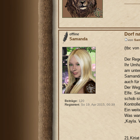
Dorf n
Samanda
von
Sa
(tbc von
Der Rege
Ihr Umh
am unter
Samanda
auch für 
Der Weg 
Elfe. Si
schob si
Beiträge:
120
Kontroll
Registriert:
So 19. Apr 2015, 00:39
Ein weit
Was war 
„Kayla. 
21.Kiria