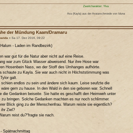
Zweitcharakter: Ylva
Ava (Kayla) aus der Avatarschmiede von Iduna
ahe der Mündung Kaam/Dramaru
manda
» Sa 17. Dez 2016, 09:22
 Halum - Laden im Randbezirk)
n war gut für die Natur aber nicht auf eine Reise.
ang war zum Glück Wasser abweisend. Nur ihre Hose war
en Hosenbein Nass, wo der Stoff des Umhanges aufhörte.
 schaute zu Kayla. Sie war auch nicht in Höchststimmung was
Tylor galt.
schien endlos zu sein und ändere sich kaum. Leise seufzte die
e wäre gern zu hause. In den Wald in den sie geboren war. Schnell
e die Gedanken beiseite. Sie hatte es geschafft den Heimweh unter
e zu bringen. Solche Gedanken machten es nur noch schlimmer.
erer Blick ging zu der Menschenfrau. Warum reiste sie eigentlich?
ihr Ziel?
Warum reist du?“fragte sie nach.
t - Spätnachmittag