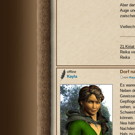
Aber dar
Auge und
zwischen
Vielleich
21.Kiria
Reika ve
Reika
Dorf n
Kayla
von
Kay
Es waren
Neben de
Gewissen
Gepfloge
sehen, u
Schweste
können.
Nea hätt
Nachdenk
Hals zu 