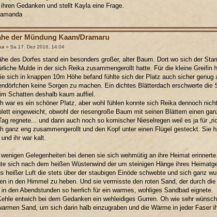
 ihren Gedanken und stellt Kayla eine Frage.
Samanda
ahe der Mündung Kaam/Dramaru
ka
» Sa 17. Dez 2016, 14:04
ähe des Dorfes stand ein besonders großer, alter Baum. Dort wo sich der Stam
ürliche Mulde in der sich Reika zusammengerollt hatte. Für die kleine Greifin 
ie sich in knappen 10m Höhe befand fühlte sich der Platz auch sicher genug
dörfchen keine Sorgen zu machen. Ein dichtes Blätterdach erschwerte die Si
im Schatten deshalb kaum auffiel.
ch war es ein schöner Platz, aber wohl fühlen konnte sich Reika dennoch nicht
lett eingeweicht, obwohl der riesengroße Baum mit seinen Blättern einen ga
ag regnete... und dann auch noch so komischer Nieselregen weil es ja für „rich
ch ganz eng zusammengerollt und den Kopf unter einen Flügel gesteckt. Sie h
 und ihr war kalt.
 wenigen Gelegenheiten bei denen sie sich wehmütig an ihre Heimat erinnerte
te sich nach dem heißen Wüstenwind der um steinigen Hänge ihres Heimatgeb
 heißer Luft die stets über der staubigen Einöde schwebte und sich ganz wun
n in den Himmel zu heben. Und sie vermisste den roten Sand, der durch die
 in den Abendstunden so herrlich für ein warmes, wohliges Sandbad eignete.
ehle entwich bei dem Gedanken ein wehleidiges Gurren. Oh wie sehr wünscht
armen Sand, um sich darin halb einzugraben und die Wärme in jeder Faser i