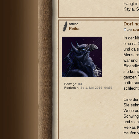
Hängt in
Kayla, 
Dorf n
Reika
von
Rei
In der N
eine nat
und da s
Menschen
war und 
Eigentli
sie komp
ganzen T
hatte si
Beiträge:
83
schlecht
Registriert:
So 1. Mai 2016, 04:53
Eine der
Sie sehn
Woge aus
Schwinge
und sich
Reikas K
Haufen w