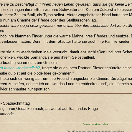
e sie zu beschäftigt mit ihrem neuen Leben gewesen, dass sie gar keine Zeit
 Erzählungen ihrer Eltern war ihre Schwester seit Kurzem äußerst interessier
te mehr Zeit im Stall, als Tyron selbst. Hinter vorgehaltener Hand hatte ihre Mu
es nun am Charme der Pferde oder des Stallburschen lag.
lleicht wäre sie ja stolz gewesen, mir etwas über ihre Erlebnisse dort zu erzä
rn...
hob ihre klammen Finger unter die warme Mähne ihres Pferdes und seufzte. 
t verlassen hatten. Denn mit dem Stadttor hatte sie auch ihre Familie wieder f
te sie zum wiederholten Male versucht, damit abzuschließen und ihrer Sch
schenken, weckte Samanda sie aus ihrem Selbstmitleid.
e brachte sie erneut zum Grübeln.
m reisen wir eigentlich?
, fragte sie auch ihren Partner. Dieser schüttelte s
laube du bist auf die blöde Idee gekommen.“
chtete sich ein wenig auf, um ihre Freundin angucken zu können. Die Zügel nah
ren zu helfen, nehme ich an. Um das Land zu entdecken und“, ein Lächeln sta
 Tylor schnaubte nur spöttisch.
t - Spätnachmittag
ngt ihren Gedanken nach, antwortet auf Samandas Frage
Samanda
Zweitcharakter: Ylva
Ava (Kayla) aus der Avatarschmiede von Iduna