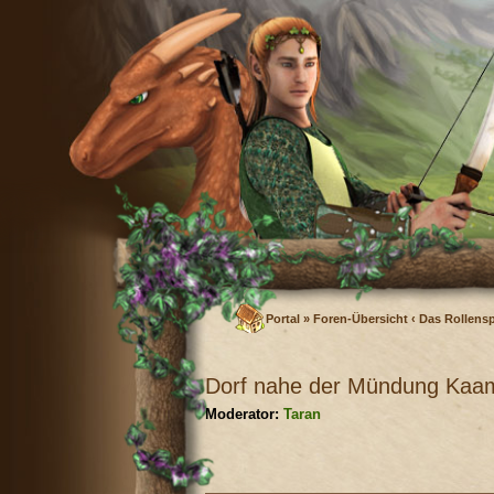
Portal
»
Foren-Übersicht
‹
Das Rollensp
Dorf nahe der Mündung Kaa
Moderator:
Taran