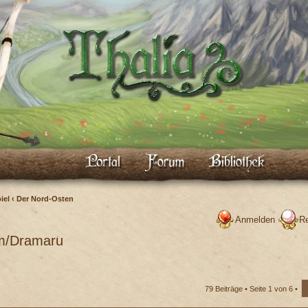
iel
‹
Der Nord-Osten
Anmelden
Re
m/Dramaru
79 Beiträge •
Seite
1
von
6
•