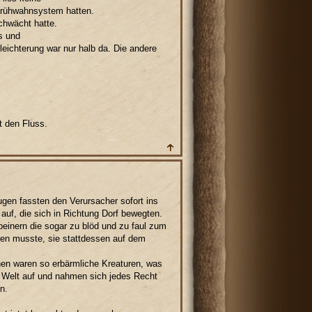
nfrühwahnsystem hatten.
chwächt hatte.
s und
rleichterung war nur halb da. Die andere
t den Fluss.
gen fassten den Verursacher sofort ins
f, die sich in Richtung Dorf bewegten.
einern die sogar zu blöd und zu faul zum
gen musste, sie stattdessen auf dem
hen waren so erbärmliche Kreaturen, was
er Welt auf und nahmen sich jedes Recht
n.