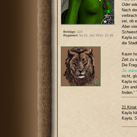
Oder wär
Nach den
verbrach
sei, ob 
Aber vie
Schweste
Beiträge:
119
Registriert:
Sa 21. Jun 2014, 21:39
Kayla sc
die Stad
Kaum hat
Zeit zu 
Die Frag
Ja, waru
nicht, g
Kayla ri
„Um ande
finden.“
21.Kiria
Kayla hä
Kayla, 