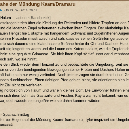
nahe der Mündung Kaam/Dramaru
la
» Di 13. Dez 2016, 20:01
 Halum - Laden im Randbezirk]
ieselregen strich über die Kleidung der Reitenden und bildete Tropfen an den 
und die ledernen Zügel scheuerten zwischen ihren Fingern. Der vierbeinige K
auen Hengst hielt, stapfte mit hängendem Schwanz und zugekniffenen Augen 
te ihre Prozedur misstrauisch und sah, dass es seinen Gefährten genauso er
rrte sich dauernd eine klatschnasse Strähne hinter ihr Ohr und Dashers Hufe
seit sie losgeritten waren und die Laune des Katers sackte, wie die Tropfen 
hnitt eine gequälte Grimasse. Sie hielt ihren Kopf so tief unter der durchnäs
och sah, wo sie hinritt.
e den Blick wieder dem Horizont zu und beobachtete die Umgebung. Seit sie
war er von den beruhigenden Bewegungen seiner Pfoten und Dashers Hufen 
ft hatte sich nur wenig verändert. Noch immer zogen sie durch kniehohes Gr
pen durchbrochen. Einen richtigen Pfad gab es nicht, sie orientierten sich l
ihr Ziel nicht zu verfehlen.
ag nordöstlich von Halum und war ein kleines Dorf. Die Einwohner führten ei
en sich ihren Lohn als Gastwirte und Fischer. Kayla war nicht bekannt, wie e
ar, doch wusste sie ungefähr wie sie dahin kommen würden.
t - Spätnachmittag
itet bei Regen auf die Mündung Kaam/Dramaru zu, Tylor inspiziert die Umgeb
Samanda