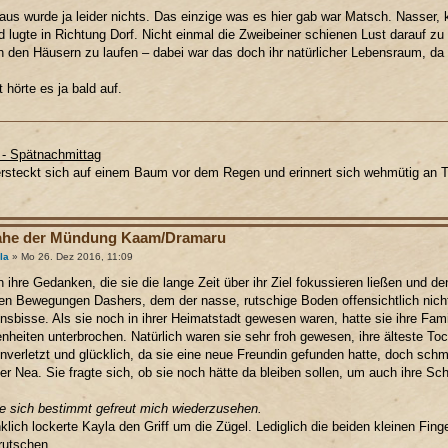
aus wurde ja leider nichts. Das einzige was es hier gab war Matsch. Nasser, 
 lugte in Richtung Dorf. Nicht einmal die Zweibeiner schienen Lust darauf 
 den Häusern zu laufen – dabei war das doch ihr natürlicher Lebensraum, d
t hörte es ja bald auf.
t - Spätnachmittag
rsteckt sich auf einem Baum vor dem Regen und erinnert sich wehmütig an 
ahe der Mündung Kaam/Dramaru
la
» Mo 26. Dez 2016, 11:09
 ihre Gedanken, die sie die lange Zeit über ihr Ziel fokussieren ließen und 
n Bewegungen Dashers, dem der nasse, rutschige Boden offensichtlich nich
sbisse. Als sie noch in ihrer Heimatstadt gewesen waren, hatte sie ihre Fami
nheiten unterbrochen. Natürlich waren sie sehr froh gewesen, ihre älteste Toc
nverletzt und glücklich, da sie eine neue Freundin gefunden hatte, doch schm
r Nea. Sie fragte sich, ob sie noch hätte da bleiben sollen, um auch ihre S
e sich bestimmt gefreut mich wiederzusehen.
lich lockerte Kayla den Griff um die Zügel. Lediglich die beiden kleinen Fing
rutschen.