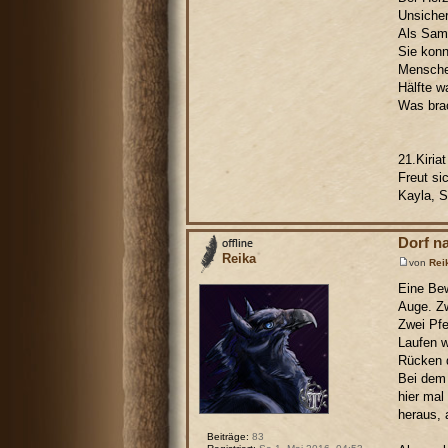
Unsicher
Als Sama
Sie konn
Menschen
Hälfte w
Was brac
21.Kiria
Freut si
Kayla, 
Dorf n
Reika
von
Rei
Eine Bew
Auge. Zw
Zwei Pfe
Laufen w
Rücken d
Bei dem 
hier mal
heraus, 
Beiträge:
83