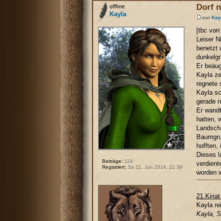
Dorf 
Kayla
von
Kay
[tbc von
Leiser N
benetzt 
dunkelgr
Er beäug
Kayla ze
regnete 
Kayla sc
gerade n
Er wandt
hatten, 
Landscha
Baumgrup
hofften, 
Dieses l
Beiträge:
119
verdient
Registriert:
Sa 21. Jun 2014, 21:39
worden w
21.Kiria
Kayla re
Kayla, 