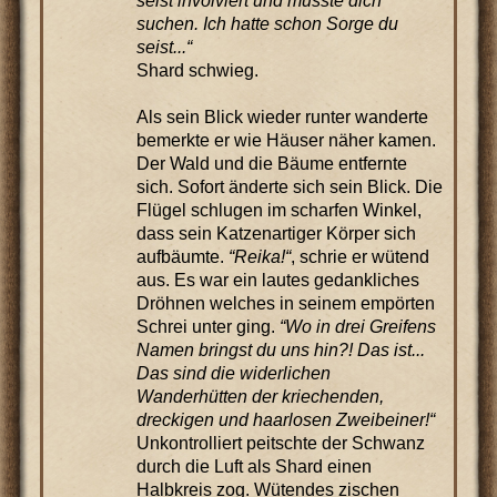
seist involviert und musste dich
suchen. Ich hatte schon Sorge du
seist...“
Shard schwieg.
Als sein Blick wieder runter wanderte
bemerkte er wie Häuser näher kamen.
Der Wald und die Bäume entfernte
sich. Sofort änderte sich sein Blick. Die
Flügel schlugen im scharfen Winkel,
dass sein Katzenartiger Körper sich
aufbäumte.
“Reika!“
, schrie er wütend
aus. Es war ein lautes gedankliches
Dröhnen welches in seinem empörten
Schrei unter ging.
“Wo in drei Greifens
Namen bringst du uns hin?! Das ist...
Das sind die widerlichen
Wanderhütten der kriechenden,
dreckigen und haarlosen Zweibeiner!“
Unkontrolliert peitschte der Schwanz
durch die Luft als Shard einen
Halbkreis zog. Wütendes zischen