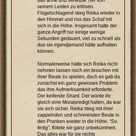
das arme und verletzte Tier von
seinem Leiden zu erlösen.
Flügelschlagend stieg Reika wieder in
den Himmel und riss das Schaf mit
sich in die Höhe. Insgesamt hatte der
ganze Angriff nur einige wenige
Sekunden gedauert, viel zu schnell als
das sie irgendjemand hätte aufhalten
können.
Normalerweise hätte sich Reika nicht
nehmen lassen noch ein bisschen mit
ihrer Beute zu spielen, doch es gab da
zunächst ein ganz gewisses Problem
das ihre Aufmerksamkeit erforderte.
Der keifende Shard. Der würde ihr
gleich eine Moralpredigt halten, da war
sie sich sicher. Reika stieg mit ihrer
zappelnden und schreienden Beute in
den Pranken wieder in die Höhe.
“So,
fertig“,
flötete sie ganz unbekümmert.
Das alles war für sie nichts