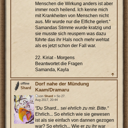
Menschen die Wirkung anders ist aber
immer noch heilend. Ich kenne mich
mit Krankheiten von Menschen nicht
aus. Mir wurde nur die Elfiche gelert.“
Samandas Stimme wurde kratzig und
sie musste sich reuspern was dazu
führte das ihr Hals noch mehr wehtat
als es jetzt schon der Fall war.
22. Kiriat - Morgens
Beantwortet die Fragen
Samanda, Kayla
Dorf nahe der Mündung
Shard
Kaam/Dramaru
von
Shard
» So 27.
Aug 2017, 20:44
“Du Shard... sei ehrlich zu mir. Bitte.“
Ehrlich... So ehrlich wie sie gewesen
ist als sie einfach von dannen gezogen
war? So ehrlich... Wie er zu ihr war