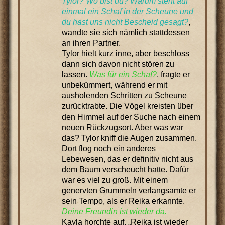
Tylor? Wo bist du? Warum steht auf
einmal ein Schaf in der Scheune und
du hast uns nicht Bescheid gesagt?
,
wandte sie sich nämlich stattdessen
an ihren Partner.
Tylor hielt kurz inne, aber beschloss
dann sich davon nicht stören zu
lassen.
Was für ein Schaf?
, fragte er
unbekümmert, während er mit
ausholenden Schritten zu Scheune
zurücktrabte. Die Vögel kreisten über
den Himmel auf der Suche nach einem
neuen Rückzugsort. Aber was war
das? Tylor kniff die Augen zusammen.
Dort flog noch ein anderes
Lebewesen, das er definitiv nicht aus
dem Baum verscheucht hatte. Dafür
war es viel zu groß. Mit einem
genervten Grummeln verlangsamte er
sein Tempo, als er Reika erkannte.
Deine Freundin ist wieder da.
Kayla horchte auf. „Reika ist wieder