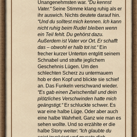
Unangenehmsten war.
“Du kennst
Vater.“
Seine Stimme klang ruhig als er
ihr auswich. Nichts deutete darauf hin.
“Und du solltest mich kennen. Ich kann
nicht ruhig beim Rudel bleiben wenn
ein Teil fehlt. Du gehörst dazu.
Außerdem ist Vater vor Ort. Er schafft
das – obwohl er halb tot ist.“
Ein
frecher kurzer Unterton entglitt seinem
Schnabel und strafte jeglichem
Geschehnis Lügen. Um den
schlechten Scherz zu untermauern
hob er den Kopf und blickte sie schief
an. Das Funkeln verschwand wieder.
“Es gab einen Zwischenfall und dein
plötzliches Verschwinden hatte mich
geängstigt.“
Er schluckte schwer. Es
war eine halbe Lüge. Oder aber auch
eine halbe Wahrheit. Ganz wie man es
sehen wollte. Und so erzählte er die
halbe Story weiter:
“Ich glaubte du