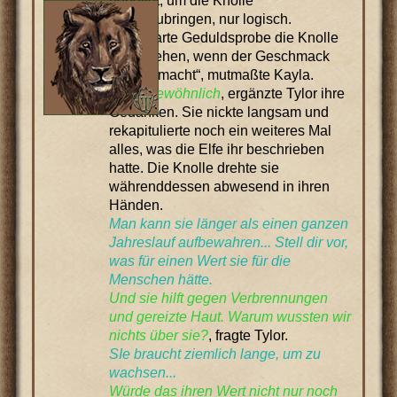
benötigt, um die Knolle
hervorzubringen, nur logisch.
„Eine harte Geduldsprobe die Knolle
aufzuziehen, wenn der Geschmack
süchtig macht“, mutmaßte Kayla.
Außergewöhnlich
, ergänzte Tylor ihre
Gedanken. Sie nickte langsam und
rekapitulierte noch ein weiteres Mal
alles, was die Elfe ihr beschrieben
hatte. Die Knolle drehte sie
währenddessen abwesend in ihren
Händen.
Man kann sie länger als einen ganzen
Jahreslauf aufbewahren... Stell dir vor,
was für einen Wert sie für die
Menschen hätte.
Und sie hilft gegen Verbrennungen
und gereizte Haut. Warum wussten wir
nichts über sie?
, fragte Tylor.
SIe braucht ziemlich lange, um zu
wachsen...
Würde das ihren Wert nicht nur noch