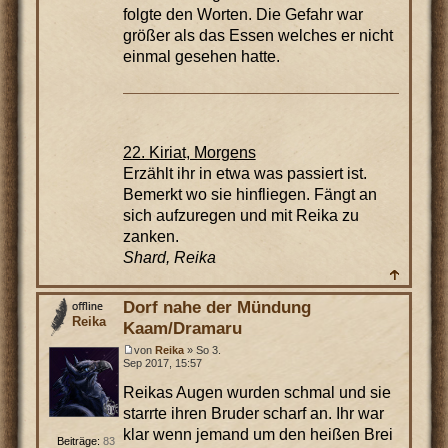
folgte den Worten. Die Gefahr war
größer als das Essen welches er nicht
einmal gesehen hatte.
22. Kiriat, Morgens
Erzählt ihr in etwa was passiert ist.
Bemerkt wo sie hinfliegen. Fängt an
sich aufzuregen und mit Reika zu
zanken.
Shard, Reika
Dorf nahe der Mündung
Reika
Kaam/Dramaru
von
Reika
» So 3.
Sep 2017, 15:57
Reikas Augen wurden schmal und sie
starrte ihren Bruder scharf an. Ihr war
klar wenn jemand um den heißen Brei
Beiträge:
83