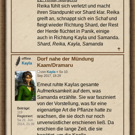
Reika fühlt sich verletzt und macht
ihren Standpunkt vor Shard klar. Reika
greift an, schnappt sich ein Schaf und
fleigt wieder Richtung Shard, der Rest
der Herde flüchtet in Panik, einige
auch in Richtung Kayla und Samanda.
Shard, Reika, Kayla, Samanda
Dorf nahe der Mündung
Kayla
Kaam/Dramaru
von
Kayla
» So 10.
Sep 2017, 18:29
Erneut ruhte Kaylas gesamte
Aufmerksamkeit auf dem, was
Samanda erzählte. Sie war fasziniert
von der Vorstellung, was für eine
Beiträge:
eigenartige Art die Pflanze hatte zu
119
wachsen, die sie doch nur noch
Registriert:
Sa 21. Jun
unverwüstlicher erschienen ließ. Da
2014, 21:39
erschien die lange Zeit, die sie