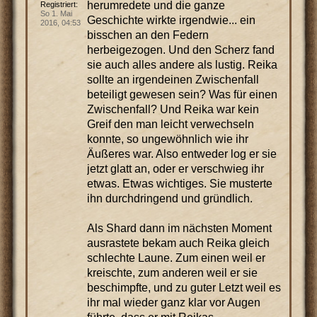
herumredete und die ganze
Registriert:
So 1. Mai
Geschichte wirkte irgendwie... ein
2016, 04:53
bisschen an den Federn
herbeigezogen. Und den Scherz fand
sie auch alles andere als lustig. Reika
sollte an irgendeinen Zwischenfall
beteiligt gewesen sein? Was für einen
Zwischenfall? Und Reika war kein
Greif den man leicht verwechseln
konnte, so ungewöhnlich wie ihr
Äußeres war. Also entweder log er sie
jetzt glatt an, oder er verschwieg ihr
etwas. Etwas wichtiges. Sie musterte
ihn durchdringend und gründlich.
Als Shard dann im nächsten Moment
ausrastete bekam auch Reika gleich
schlechte Laune. Zum einen weil er
kreischte, zum anderen weil er sie
beschimpfte, und zu guter Letzt weil es
ihr mal wieder ganz klar vor Augen