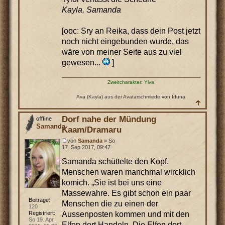
Kayla, Samanda
[ooc: Sry an Reika, dass dein Post jetzt
noch nicht eingebunden wurde, das
wäre von meiner Seite aus zu viel
gewesen...
]
Zweitcharakter: Ylva
Ava (Kayla) aus der Avatarschmiede von Iduna
Dorf nahe der Mündung
Samanda
Kaam/Dramaru
von
Samanda
» So
17. Sep 2017, 09:47
Samanda schüttelte den Kopf.
Menschen waren manchmal wircklich
komich. „Sie ist bei uns eine
Massewahre. Es gibt schon ein paar
Beiträge:
Menschen die zu einen der
120
Aussenposten kommen und mit den
Registriert:
So 19. Apr
Elfen dort Handeln. Die Elfen dort