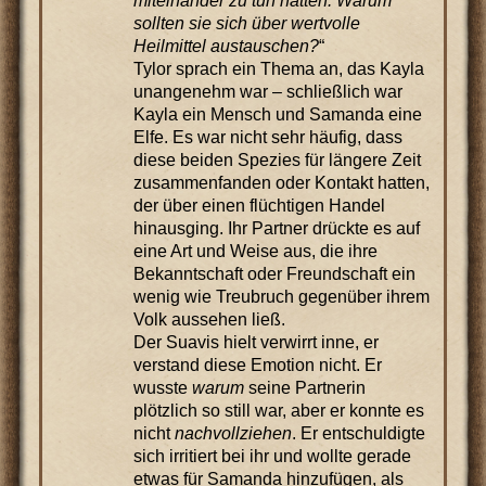
miteinander zu tun hätten. Warum
sollten sie sich über wertvolle
Heilmittel austauschen?
“
Tylor sprach ein Thema an, das Kayla
unangenehm war – schließlich war
Kayla ein Mensch und Samanda eine
Elfe. Es war nicht sehr häufig, dass
diese beiden Spezies für längere Zeit
zusammenfanden oder Kontakt hatten,
der über einen flüchtigen Handel
hinausging. Ihr Partner drückte es auf
eine Art und Weise aus, die ihre
Bekanntschaft oder Freundschaft ein
wenig wie Treubruch gegenüber ihrem
Volk aussehen ließ.
Der Suavis hielt verwirrt inne, er
verstand diese Emotion nicht. Er
wusste
warum
seine Partnerin
plötzlich so still war, aber er konnte es
nicht
nachvollziehen
. Er entschuldigte
sich irritiert bei ihr und wollte gerade
etwas für Samanda hinzufügen, als