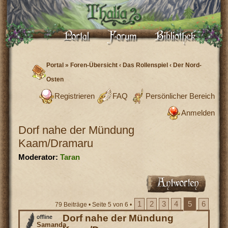
Portal
»
Foren-Übersicht
‹
Das Rollenspiel
‹
Der Nord-
Osten
Registrieren
FAQ
Persönlicher Bereich
Anmelden
Dorf nahe der Mündung
Kaam/Dramaru
Moderator:
Taran
1
2
3
4
5
6
79 Beiträge •
Seite
5
von
6
•
Dorf nahe der Mündung
Samanda