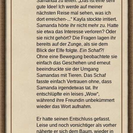
Samanda zu teilen: „Das ist eine sehr
gute Idee! Ich werde auf meiner
nächsten Reise mal sehen, was ich
dort erreichen-...“ Kayla stockte irritiert.
Samanda hörte ihr nicht mehr zu. Hatte
sie etwa das Interesse verloren? Oder
sie nicht gehört? Die Fragen lagen ihr
bereits auf der Zunge, als sie dem
Blick der Elfe folgte.
Ein Schaf?!
Ohne eine Bewegung beobachtete sie
einfach das Geschehen und erneut
beeindruckte sie der Umgang
Samandas mit Tieren. Das Schaf
fasste einfach Vertrauen ohne, dass
Samanda irgendetwas tat. Ihr
entschlüpfte ein leises „Wow“,
während ihre Freundin unbekümmert
wieder das Wort aufnahm.
Er hatte seinen Entschluss gefasst.
Leise und noch vorsichtiger als vorher
näherte er sich dem Baum, wieder in