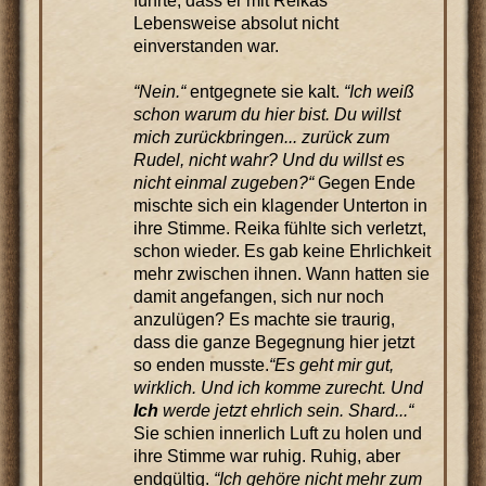
führte, dass er mit Reikas
Lebensweise absolut nicht
einverstanden war.
“Nein.“
entgegnete sie kalt.
“Ich weiß
schon warum du hier bist. Du willst
mich zurückbringen... zurück zum
Rudel, nicht wahr? Und du willst es
nicht einmal zugeben?“
Gegen Ende
mischte sich ein klagender Unterton in
ihre Stimme. Reika fühlte sich verletzt,
schon wieder. Es gab keine Ehrlichkeit
mehr zwischen ihnen. Wann hatten sie
damit angefangen, sich nur noch
anzulügen? Es machte sie traurig,
dass die ganze Begegnung hier jetzt
so enden musste.
“Es geht mir gut,
wirklich. Und ich komme zurecht. Und
Ich
werde jetzt ehrlich sein. Shard...“
Sie schien innerlich Luft zu holen und
ihre Stimme war ruhig. Ruhig, aber
endgültig.
“Ich gehöre nicht mehr zum