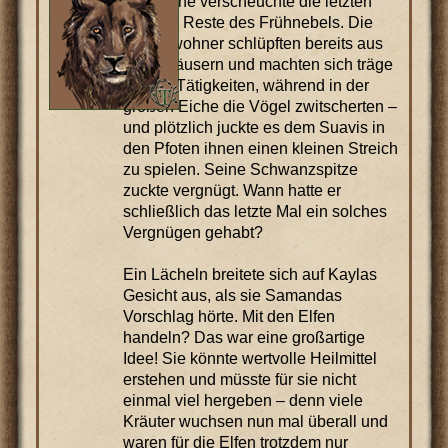
die Sonne verscheuchte die letzten
blassen Reste des Frühnebels. Die
Dorfbewohner schlüpften bereits aus
ihren Häusern und machten sich träge
an ihre Tätigkeiten, während in der
großen Eiche die Vögel zwitscherten –
und plötzlich juckte es dem Suavis in
den Pfoten ihnen einen kleinen Streich
zu spielen. Seine Schwanzspitze
zuckte vergnügt. Wann hatte er
schließlich das letzte Mal ein solches
Vergnügen gehabt?
Ein Lächeln breitete sich auf Kaylas
Gesicht aus, als sie Samandas
Vorschlag hörte. Mit den Elfen
handeln? Das war eine großartige
Idee! Sie könnte wertvolle Heilmittel
erstehen und müsste für sie nicht
einmal viel hergeben – denn viele
Kräuter wuchsen nun mal überall und
waren für die Elfen trotzdem nur