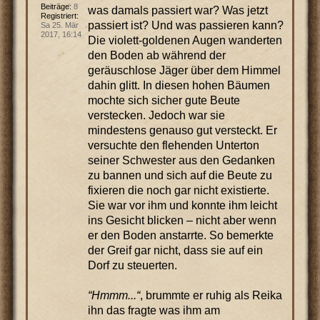
Beiträge:
8
was damals passiert war? Was jetzt
Registriert:
passiert ist? Und was passieren kann?
Sa 25. Mär
2017, 16:14
Die violett-goldenen Augen wanderten
den Boden ab während der
geräuschlose Jäger über dem Himmel
dahin glitt. In diesen hohen Bäumen
mochte sich sicher gute Beute
verstecken. Jedoch war sie
mindestens genauso gut versteckt. Er
versuchte den flehenden Unterton
seiner Schwester aus den Gedanken
zu bannen und sich auf die Beute zu
fixieren die noch gar nicht existierte.
Sie war vor ihm und konnte ihm leicht
ins Gesicht blicken – nicht aber wenn
er den Boden anstarrte. So bemerkte
der Greif gar nicht, dass sie auf ein
Dorf zu steuerten.
“Hmmm...“
, brummte er ruhig als Reika
ihn das fragte was ihm am