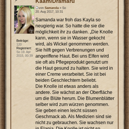
Kaam/Dramaru
von
Samanda
» So
20. Aug 2017, 10:31
Samanda war froh das Kayla so
neugierig war. So hatte die sie die
möglichkeit ihr zu danken. „Die Knolle
kann, wenn sie in Wasser gekocht
Beiträge:
wird, als Wickel genommen werden.
120
Registriert:
Sie hilft gegen Verbrenungen und
So 19. Apr
angeriffene Haut. Bei uns Elfen wird
2015, 00:39
sie oft als Pflegeprodukt genutzt um
die Haut gesund zu halten. Sie wird in
einer Creme verarbeitet. Sie ist bei
beiden Geschlechtern beliebt.
Die Knolle ist etwas anders als
andere. Sie wächst an der Oberfläche
um die Blüte herum. Die Blumenblätter
selber wird zum würzen genommen.
Sie geben einen leicht süssen
Geschmack ab. Als Medizien sind sie
nicht zu gebrauchen. Sie wachsen nur
in Elania. Die Knolle ist nicht so