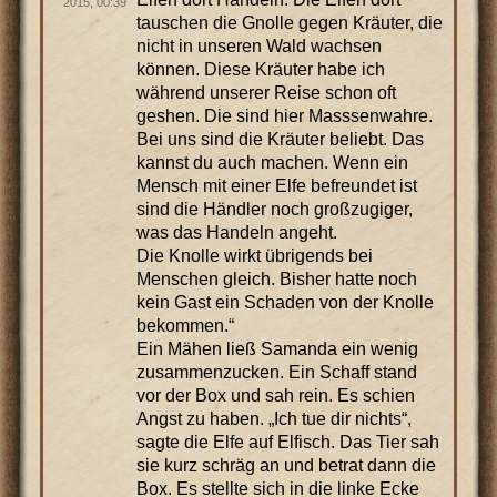
2015, 00:39
tauschen die Gnolle gegen Kräuter, die
nicht in unseren Wald wachsen
können. Diese Kräuter habe ich
während unserer Reise schon oft
geshen. Die sind hier Masssenwahre.
Bei uns sind die Kräuter beliebt. Das
kannst du auch machen. Wenn ein
Mensch mit einer Elfe befreundet ist
sind die Händler noch großzugiger,
was das Handeln angeht.
Die Knolle wirkt übrigends bei
Menschen gleich. Bisher hatte noch
kein Gast ein Schaden von der Knolle
bekommen.“
Ein Mähen ließ Samanda ein wenig
zusammenzucken. Ein Schaff stand
vor der Box und sah rein. Es schien
Angst zu haben. „Ich tue dir nichts“,
sagte die Elfe auf Elfisch. Das Tier sah
sie kurz schräg an und betrat dann die
Box. Es stellte sich in die linke Ecke