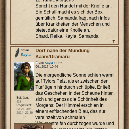
Spricht den Handel mit der Knolle an.
Ein Schaff macht es sich der Box
gemütlich. Samanda fragt nach Infos
über Krankheiten der Menschen und
bietet dafür eine Knolle an.
Shard, Reika, Kayla, Samanda
Dorf nahe der Mündung
Kayla
Kaam/Dramaru
von
Kayla
» Fr 6.
Okt 2017, 10:44
Die morgendliche Sonne schien warm
auf Tylors Pelz, als er zwischen den
Türflügeln hindurch schlüpfte. Er ließ
das Geschehen in der Scheune hinter
Beiträge:
sich und genoss die Schönheit des
119
Morgens: Der Himmel erschien in
Registriert:
Sa 21. Jun
einem erfrischenden Blau, das nur
2014, 21:39
vereinzelt von schmalen
Wolkenstreifen durchzogen wurde und