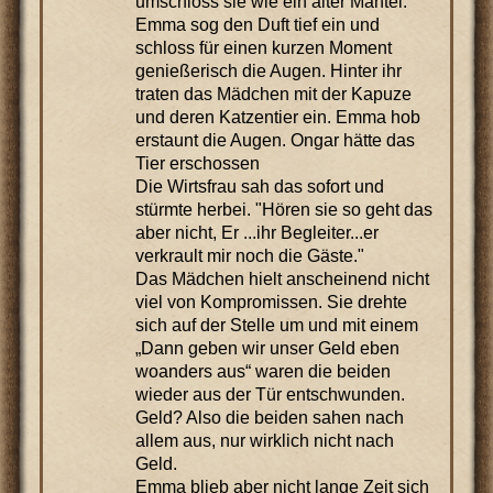
umschloss sie wie ein alter Mantel.
Emma sog den Duft tief ein und
schloss für einen kurzen Moment
genießerisch die Augen. Hinter ihr
traten das Mädchen mit der Kapuze
und deren Katzentier ein. Emma hob
erstaunt die Augen. Ongar hätte das
Tier erschossen
Die Wirtsfrau sah das sofort und
stürmte herbei. "Hören sie so geht das
aber nicht, Er ...ihr Begleiter...er
verkrault mir noch die Gäste."
Das Mädchen hielt anscheinend nicht
viel von Kompromissen. Sie drehte
sich auf der Stelle um und mit einem
„Dann geben wir unser Geld eben
woanders aus“ waren die beiden
wieder aus der Tür entschwunden.
Geld? Also die beiden sahen nach
allem aus, nur wirklich nicht nach
Geld.
Emma blieb aber nicht lange Zeit sich