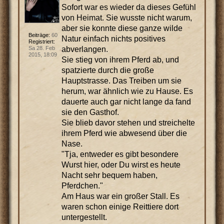
Sofort war es wieder da dieses Gefühl
von Heimat. Sie wusste nicht warum,
aber sie konnte diese ganze wilde
Beiträge:
60
Natur einfach nichts positives
Registriert:
abverlangen.
Sa 28. Feb
2015, 18:09
Sie stieg von ihrem Pferd ab, und
spatzierte durch die große
Hauptstrasse. Das Treiben um sie
herum, war ähnlich wie zu Hause. Es
dauerte auch gar nicht lange da fand
sie den Gasthof.
Sie blieb davor stehen und streichelte
ihrem Pferd wie abwesend über die
Nase.
"Tja, entweder es gibt besondere
Wurst hier, oder Du wirst es heute
Nacht sehr bequem haben,
Pferdchen."
Am Haus war ein großer Stall. Es
waren schon einige Reittiere dort
untergestellt.