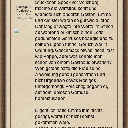
Stückchen Speck vor Veilchen),
Beiträge:
71
machte die Wirtsfrau kehrt und
Registriert:
widmete sich anderen Gästen. Emma
Sa 10. Dez
2016, 22:02
und Aleister waren so gut wie alleine.
Der Magier wägte ihre Worte im Stillen
ab während er kritisch einen Löffel
gedünsteten Gemüses beäugte und zu
seinen Lippen führte. Geruch war in
Ordnung. Geschmack etwas lasch, fast
wie Pappe, aber was konnte man
schon von einem Gasthaus erwarten?
Wenigstens hatte die Frau seine
Anweisung genau genommen und
nicht irgendwo etwas Rosiges
untergemengt. Vorsichtig begann er,
auf dem leblosen Gemüse
herumzukauen.
Eigentlich hatte Emma ihm nichts
gesagt, worauf er nicht selbst
gekommen wäre.