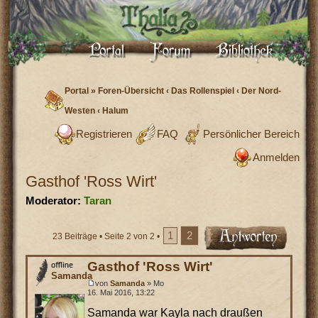
Portal
»
Foren-Übersicht
‹
Das Rollenspiel
‹
Der Nord-
Westen
‹
Halum
Registrieren
FAQ
Persönlicher Bereich
Anmelden
Gasthof 'Ross Wirt'
Moderator:
Taran
1
2
23 Beiträge •
Seite
2
von
2
•
Gasthof 'Ross Wirt'
Samanda
von
Samanda
» Mo
16. Mai 2016, 13:22
Samanda war Kayla nach draußen