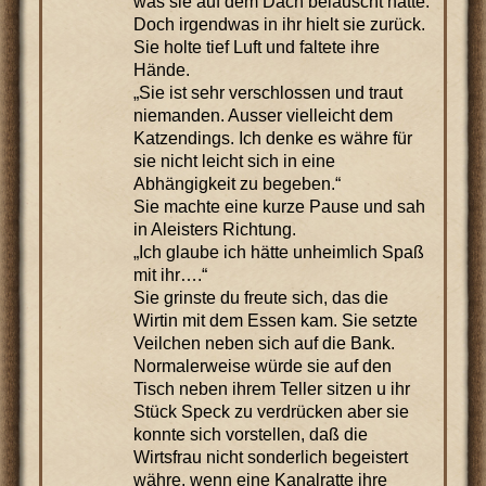
was sie auf dem Dach belauscht hatte.
Doch irgendwas in ihr hielt sie zurück.
Sie holte tief Luft und faltete ihre
Hände.
„Sie ist sehr verschlossen und traut
niemanden. Ausser vielleicht dem
Katzendings. Ich denke es währe für
sie nicht leicht sich in eine
Abhängigkeit zu begeben.“
Sie machte eine kurze Pause und sah
in Aleisters Richtung.
„Ich glaube ich hätte unheimlich Spaß
mit ihr….“
Sie grinste du freute sich, das die
Wirtin mit dem Essen kam. Sie setzte
Veilchen neben sich auf die Bank.
Normalerweise würde sie auf den
Tisch neben ihrem Teller sitzen u ihr
Stück Speck zu verdrücken aber sie
konnte sich vorstellen, daß die
Wirtsfrau nicht sonderlich begeistert
währe, wenn eine Kanalratte ihre