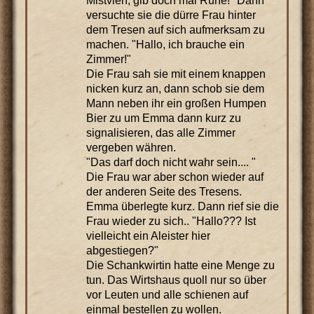
Mistvieh, gib doch mal Ruhe!" Dann
versuchte sie die dürre Frau hinter
dem Tresen auf sich aufmerksam zu
machen. "Hallo, ich brauche ein
Zimmer!"
Die Frau sah sie mit einem knappen
nicken kurz an, dann schob sie dem
Mann neben ihr ein großen Humpen
Bier zu um Emma dann kurz zu
signalisieren, das alle Zimmer
vergeben währen.
"Das darf doch nicht wahr sein.... "
Die Frau war aber schon wieder auf
der anderen Seite des Tresens.
Emma überlegte kurz. Dann rief sie die
Frau wieder zu sich.. "Hallo??? Ist
vielleicht ein Aleister hier
abgestiegen?"
Die Schankwirtin hatte eine Menge zu
tun. Das Wirtshaus quoll nur so über
vor Leuten und alle schienen auf
einmal bestellen zu wollen.