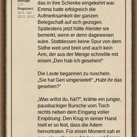
Beiträge:
das in ihre Schenke eingekehrt war.
177
Emma hatte erfolgreich die
Registriert:
Sa 5. Jan
Aufmerksamkeit der ganzen
2013, 18:51
Belegschaft auf sich gezogen.
Spätestens jetzt hätte Aleister sie
bemerkt, wenn er denn dagewesen
wäre. Stattdessen keine Spur von dem
Sidhe weit und breit und auch kein
Arm, der aus der Menge schnellte mit
einem „Den hab ich gesehen!“
Die Leute begannen zu nuscheln.
„Sie hat Geri umgenietet!“ „Habt ihr das
gesehen?“
„Was willst du, hä!?“, krähte ein junger,
pausbackiger Bursche vom Tisch
rechts neben dem Eingang voller
Empörung. Den Krug in seiner Hand
hielt er so fest, dass die Adern
hervortraten. Für einen Moment sah er