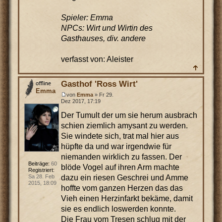
Spieler: Emma
NPCs: Wirt und Wirtin des
Gasthauses, div. andere
verfasst von: Aleister
Gasthof 'Ross Wirt'
Emma
von
Emma
» Fr 29.
Dez 2017, 17:19
Der Tumult der um sie herum ausbrach
schien ziemlich amysant zu werden.
Sie windete sich, trat mal hier aus
hüpfte da und war irgendwie für
niemanden wirklich zu fassen. Der
Beiträge:
60
blöde Vogel auf ihren Arm machte
Registriert:
dazu ein riesen Geschrei und Amme
Sa 28. Feb
2015, 18:09
hoffte vom ganzen Herzen das das
Vieh einen Herzinfarkt bekäme, damit
sie es endlich loswerden konnte.
Die Frau vom Tresen schlug mit der