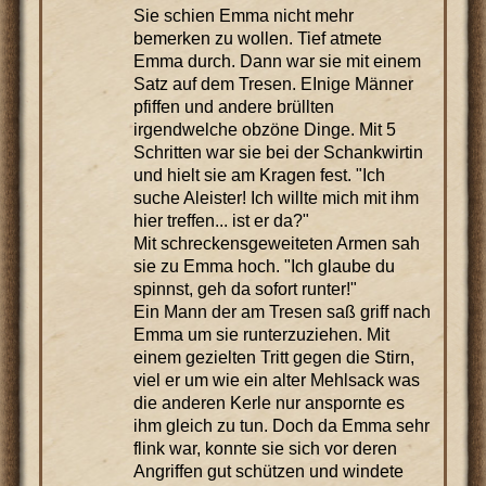
Sie schien Emma nicht mehr
bemerken zu wollen. Tief atmete
Emma durch. Dann war sie mit einem
Satz auf dem Tresen. EInige Männer
pfiffen und andere brüllten
irgendwelche obzöne Dinge. Mit 5
Schritten war sie bei der Schankwirtin
und hielt sie am Kragen fest. "Ich
suche Aleister! Ich willte mich mit ihm
hier treffen... ist er da?"
Mit schreckensgeweiteten Armen sah
sie zu Emma hoch. "Ich glaube du
spinnst, geh da sofort runter!"
Ein Mann der am Tresen saß griff nach
Emma um sie runterzuziehen. Mit
einem gezielten Tritt gegen die Stirn,
viel er um wie ein alter Mehlsack was
die anderen Kerle nur anspornte es
ihm gleich zu tun. Doch da Emma sehr
flink war, konnte sie sich vor deren
Angriffen gut schützen und windete