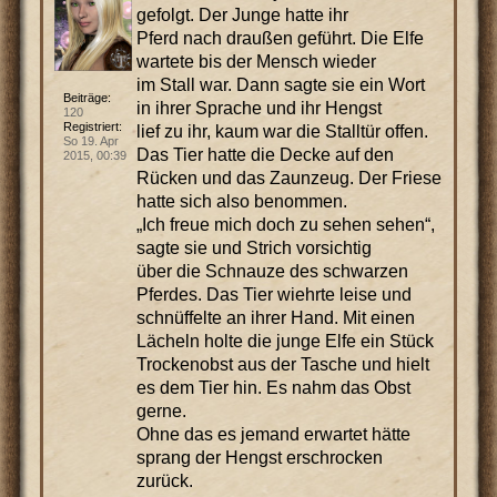
gefolgt. Der Junge hatte ihr
Pferd nach draußen geführt. Die Elfe
wartete bis der Mensch wieder
im Stall war. Dann sagte sie ein Wort
Beiträge:
in ihrer Sprache und ihr Hengst
120
Registriert:
lief zu ihr, kaum war die Stalltür offen.
So 19. Apr
Das Tier hatte die Decke auf den
2015, 00:39
Rücken und das Zaunzeug. Der Friese
hatte sich also benommen.
„Ich freue mich doch zu sehen sehen“,
sagte sie und Strich vorsichtig
über die Schnauze des schwarzen
Pferdes. Das Tier wiehrte leise und
schnüffelte an ihrer Hand. Mit einen
Lächeln holte die junge Elfe ein Stück
Trockenobst aus der Tasche und hielt
es dem Tier hin. Es nahm das Obst
gerne.
Ohne das es jemand erwartet hätte
sprang der Hengst erschrocken
zurück.