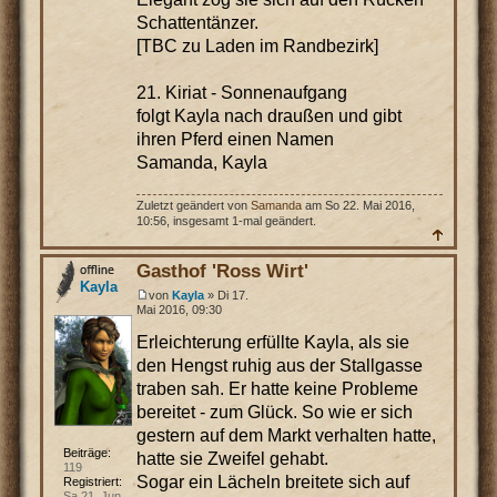
Schattentänzer.
[TBC zu Laden im Randbezirk]
21. Kiriat - Sonnenaufgang
folgt Kayla nach draußen und gibt
ihren Pferd einen Namen
Samanda, Kayla
Zuletzt geändert von
Samanda
am So 22. Mai 2016,
10:56, insgesamt 1-mal geändert.
Gasthof 'Ross Wirt'
Kayla
von
Kayla
» Di 17.
Mai 2016, 09:30
Erleichterung erfüllte Kayla, als sie
den Hengst ruhig aus der Stallgasse
traben sah. Er hatte keine Probleme
bereitet - zum Glück. So wie er sich
gestern auf dem Markt verhalten hatte,
Beiträge:
hatte sie Zweifel gehabt.
119
Sogar ein Lächeln breitete sich auf
Registriert:
Sa 21. Jun