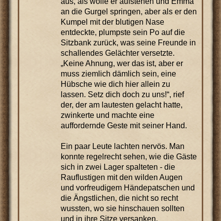
aus, als wolle er aufstehen und Emma
an die Gurgel springen, aber als er den
Kumpel mit der blutigen Nase
entdeckte, plumpste sein Po auf die
Sitzbank zurück, was seine Freunde in
schallendes Gelächter versetzte.
„Keine Ahnung, wer das ist, aber er
muss ziemlich dämlich sein, eine
Hübsche wie dich hier allein zu
lassen. Setz dich doch zu uns!“, rief
der, der am lautesten gelacht hatte,
zwinkerte und machte eine
auffordernde Geste mit seiner Hand.
Ein paar Leute lachten nervös. Man
konnte regelrecht sehen, wie die Gäste
sich in zwei Lager spalteten - die
Rauflustigen mit den wilden Augen
und vorfreudigem Händepatschen und
die Ängstlichen, die nicht so recht
wussten, wo sie hinschauen sollten
und in ihre Sitze versanken.