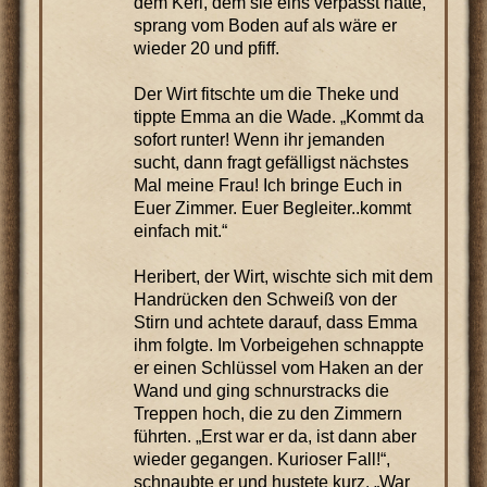
dem Kerl, dem sie eins verpasst hatte,
sprang vom Boden auf als wäre er
wieder 20 und pfiff.
Der Wirt fitschte um die Theke und
tippte Emma an die Wade. „Kommt da
sofort runter! Wenn ihr jemanden
sucht, dann fragt gefälligst nächstes
Mal meine Frau! Ich bringe Euch in
Euer Zimmer. Euer Begleiter..kommt
einfach mit.“
Heribert, der Wirt, wischte sich mit dem
Handrücken den Schweiß von der
Stirn und achtete darauf, dass Emma
ihm folgte. Im Vorbeigehen schnappte
er einen Schlüssel vom Haken an der
Wand und ging schnurstracks die
Treppen hoch, die zu den Zimmern
führten. „Erst war er da, ist dann aber
wieder gegangen. Kurioser Fall!“,
schnaubte er und hustete kurz. „War