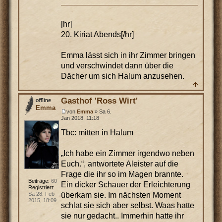
[hr]
20. Kiriat Abends[/hr]
Emma lässt sich in ihr Zimmer bringen
und verschwindet dann über die
Dächer um sich Halum anzusehen.
Gasthof 'Ross Wirt'
Emma
von
Emma
» Sa 6.
Jan 2018, 11:18
Tbc: mitten in Halum
„Ich habe ein Zimmer irgendwo neben
Euch.“, antwortete Aleister auf die
Frage die ihr so im Magen brannte.
Beiträge:
60
Ein dicker Schauer der Erleichterung
Registriert:
überkam sie. Im nächsten Moment
Sa 28. Feb
2015, 18:09
schlat sie sich aber selbst. Waas hatte
sie nur gedacht.. Immerhin hatte ihr