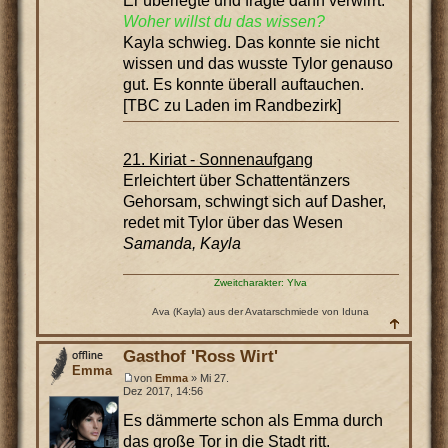
Er überlegte und fragte dann verwirrt:
Woher willst du das wissen?
Kayla schwieg. Das konnte sie nicht
wissen und das wusste Tylor genauso
gut. Es konnte überall auftauchen.
[TBC zu Laden im Randbezirk]
21. Kiriat - Sonnenaufgang
Erleichtert über Schattentänzers
Gehorsam, schwingt sich auf Dasher,
redet mit Tylor über das Wesen
Samanda, Kayla
Zweitcharakter: Ylva
Ava (Kayla) aus der Avatarschmiede von Iduna
Gasthof 'Ross Wirt'
Emma
von
Emma
» Mi 27.
Dez 2017, 14:56
Es dämmerte schon als Emma durch
das große Tor in die Stadt ritt.