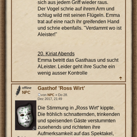
sich aus jedem Griff wieder raus.
Der Vogel schrie auf ihrem Arm und
schlug wild mit seinen Flügeln. Emma
trat auf eine nach ihr greifenden Hand
und schrie ebenfalls. "Verdammt wo ist
Aleister!"
20. Kiriat Abends
Emma betritt das Gasthaus und sucht
ALeister. Leider geht ihre Suche ein
wenig ausser Kontrolle
Gasthof 'Ross Wirt'
NPC
von
NPC
» Do 28.
Dez 2017, 21:49
Die Stimmung in „Ross Wirt“ kippte.
Die fröhlich schnatternden, trinkenden
und speisenden Gäste verstummten
zusehends und richteten ihre
Aufmerksamkeit auf das Spektakel,