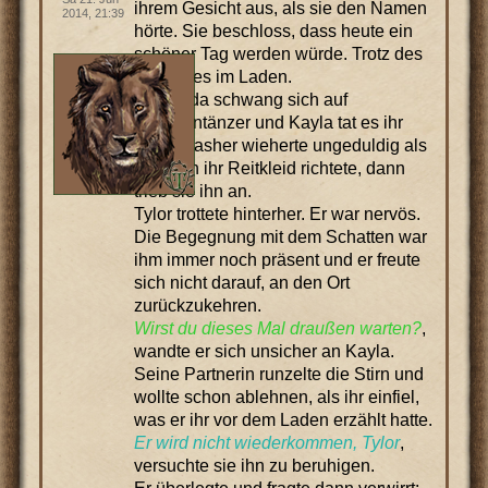
ihrem Gesicht aus, als sie den Namen
2014, 21:39
hörte. Sie beschloss, dass heute ein
schöner Tag werden würde. Trotz des
Besuches im Laden.
Samanda schwang sich auf
Schattentänzer und Kayla tat es ihr
nach. Dasher wieherte ungeduldig als
sie noch ihr Reitkleid richtete, dann
trieb sie ihn an.
Tylor trottete hinterher. Er war nervös.
Die Begegnung mit dem Schatten war
ihm immer noch präsent und er freute
sich nicht darauf, an den Ort
zurückzukehren.
Wirst du dieses Mal draußen warten?
,
wandte er sich unsicher an Kayla.
Seine Partnerin runzelte die Stirn und
wollte schon ablehnen, als ihr einfiel,
was er ihr vor dem Laden erzählt hatte.
Er wird nicht wiederkommen, Tylor
,
versuchte sie ihn zu beruhigen.