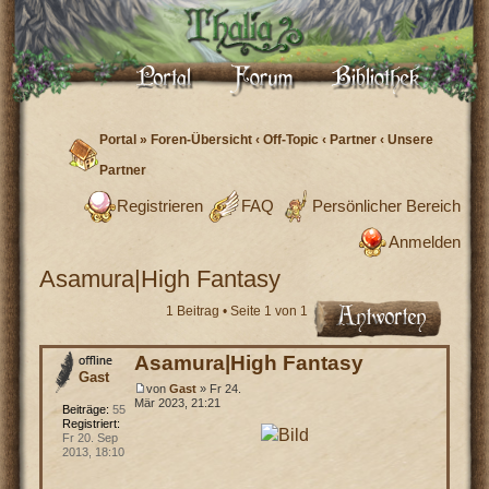
Portal
»
Foren-Übersicht
‹
Off-Topic
‹
Partner
‹
Unsere
Partner
Registrieren
FAQ
Persönlicher Bereich
Anmelden
Asamura|High Fantasy
1 Beitrag • Seite
1
von
1
Asamura|High Fantasy
Gast
von
Gast
» Fr 24.
Mär 2023, 21:21
Beiträge:
55
Registriert:
Fr 20. Sep
2013, 18:10