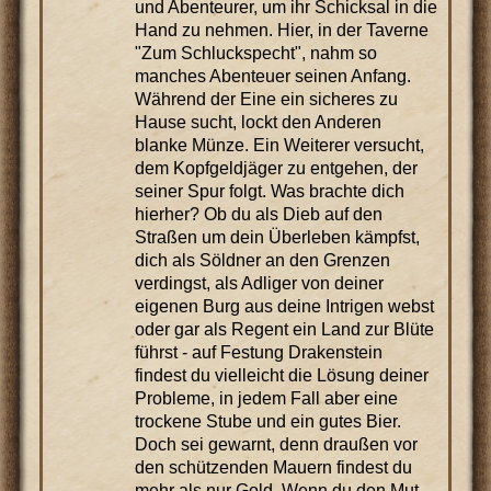
und Abenteurer, um ihr Schicksal in die
Hand zu nehmen. Hier, in der Taverne
"Zum Schluckspecht", nahm so
manches Abenteuer seinen Anfang.
Während der Eine ein sicheres zu
Hause sucht, lockt den Anderen
blanke Münze. Ein Weiterer versucht,
dem Kopfgeldjäger zu entgehen, der
seiner Spur folgt. Was brachte dich
hierher? Ob du als Dieb auf den
Straßen um dein Überleben kämpfst,
dich als Söldner an den Grenzen
verdingst, als Adliger von deiner
eigenen Burg aus deine Intrigen webst
oder gar als Regent ein Land zur Blüte
führst - auf Festung Drakenstein
findest du vielleicht die Lösung deiner
Probleme, in jedem Fall aber eine
trockene Stube und ein gutes Bier.
Doch sei gewarnt, denn draußen vor
den schützenden Mauern findest du
mehr als nur Gold. Wenn du den Mut