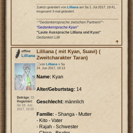
Zuletzt geändert von
Lilliana
am Sa 1. Jul 2017, 19:41,
insgesamt 3-mal geändert.
~"Gedankensprache zwischen Partnern"~
"Gedankensprache Kyan"
"Laute Aussprache Lilliana und Kyan"
Gedanken Lilli
Lilliana ( mit Kyan, Suavi) (
Lilliana
Zweitcharakter Taran)
von
Lilliana
» Sa
24. Jun 2017, 19:13
Name:
Kyan
Alter/Geburtstag:
14
Beiträge:
33
Geschlecht:
männlich
Registriert:
So 18. Jun
2017, 19:20
Familie:
- Shanga - Mutter
- Kito - Vater
- Rajah - Schwester
- Chico - Bruder