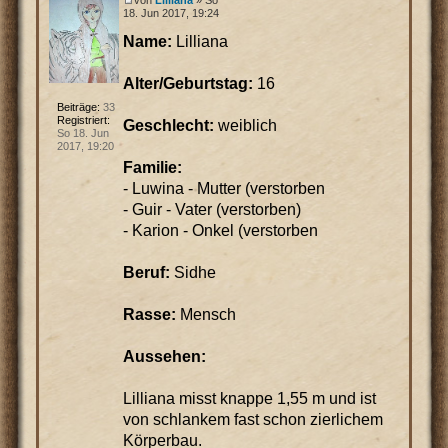
18. Jun 2017, 19:24
Name:
Lilliana
Alter/Geburtstag:
16
Beiträge:
33
Registriert:
Geschlecht:
weiblich
So 18. Jun
2017, 19:20
Familie:
- Luwina - Mutter (verstorben
- Guir - Vater (verstorben)
- Karion - Onkel (verstorben
Beruf:
Sidhe
Rasse:
Mensch
Aussehen:
Lilliana misst knappe 1,55 m und ist
von schlankem fast schon zierlichem
Körperbau.