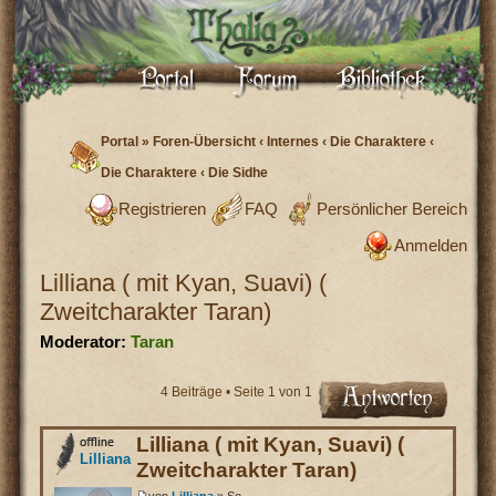
Portal
»
Foren-Übersicht
‹
Internes
‹
Die Charaktere
‹
Die Charaktere
‹
Die Sidhe
Registrieren
FAQ
Persönlicher Bereich
Anmelden
Lilliana ( mit Kyan, Suavi) (
Zweitcharakter Taran)
Moderator:
Taran
4 Beiträge • Seite
1
von
1
Lilliana ( mit Kyan, Suavi) (
Lilliana
Zweitcharakter Taran)
von
Lilliana
» So