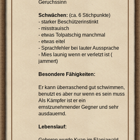
Geruchssinn
Schwächen:
(ca. 6 Stichpunkte)
- starker Beschützerinstinkt
- misstrauisch
- etwas Tolpatschig manchmal
- etwas eitel
- Sprachfehler bei lauter Aussprache
- Mies launig wenn er verletzt ist (
jammert)
Besondere Fähigkeiten:
Er kann überraschend gut schwimmen,
benutzt es aber nur wenn es sein muss
Als Kämpfer ist er ein
ernstzunehmender Gegner und sehr
ausdauernd.
Lebenslauf:
Geboren wurde Kyan im Elaniawald.