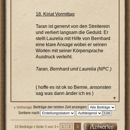
18. Kiriat Vormittag
Taran ist genervt von den Streiterein
und verliert langsam die Geduld. Er
stellt Laurelia mit Hilfe von Bernhard
eine klare Ansage wobei er seinen
Worten mit seiner Körpersprache
Ausdruck verleiht.
Taran, Bernhard und Laurelia (NPC )
( hoffe es ist ok so Bernie, ansonsten
sag was dann änder ich es )
Beiträge der letzten Zeit anzeigen:
Vorherige
Sortiere nach
1
2
3
33 Beiträge •
Seite
3
von
3
•