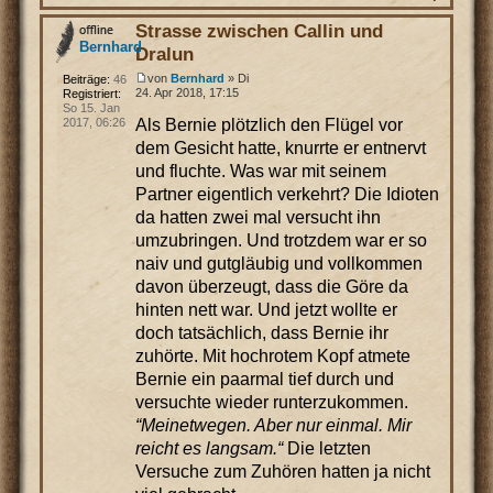
Strasse zwischen Callin und
Bernhard
Dralun
von
Bernhard
» Di
Beiträge:
46
24. Apr 2018, 17:15
Registriert:
So 15. Jan
Als Bernie plötzlich den Flügel vor
2017, 06:26
dem Gesicht hatte, knurrte er entnervt
und fluchte. Was war mit seinem
Partner eigentlich verkehrt? Die Idioten
da hatten zwei mal versucht ihn
umzubringen. Und trotzdem war er so
naiv und gutgläubig und vollkommen
davon überzeugt, dass die Göre da
hinten nett war. Und jetzt wollte er
doch tatsächlich, dass Bernie ihr
zuhörte. Mit hochrotem Kopf atmete
Bernie ein paarmal tief durch und
versuchte wieder runterzukommen.
“Meinetwegen. Aber nur einmal. Mir
reicht es langsam.“
Die letzten
Versuche zum Zuhören hatten ja nicht