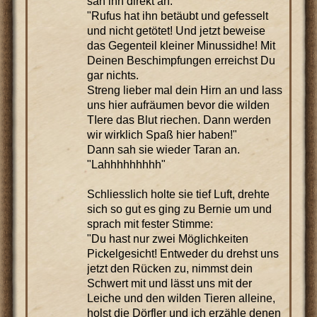
sah ihn direkt an.
"Rufus hat ihn betäubt und gefesselt
und nicht getötet! Und jetzt beweise
das Gegenteil kleiner Minussidhe! Mit
Deinen Beschimpfungen erreichst Du
gar nichts.
Streng lieber mal dein Hirn an und lass
uns hier aufräumen bevor die wilden
TIere das Blut riechen. Dann werden
wir wirklich Spaß hier haben!"
Dann sah sie wieder Taran an.
"Lahhhhhhhhh"
Schliesslich holte sie tief Luft, drehte
sich so gut es ging zu Bernie um und
sprach mit fester Stimme:
"Du hast nur zwei Möglichkeiten
Pickelgesicht! Entweder du drehst uns
jetzt den Rücken zu, nimmst dein
Schwert mit und lässt uns mit der
Leiche und den wilden Tieren alleine,
holst die Dörfler und ich erzähle denen