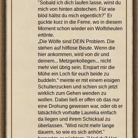
"Sobald ich dich laufen lasse, wirst du
mich von hinten abstechen. Für wie
blöd hältst du mich eigentlich?" Er
guckte kurz in die Ferne, wo in diesem
Moment schon wieder ein Wolfsheulen
ertönte.
„Die Wölfe sind DEIN Problem. Die
stehen auf hilflose Beute. Wenn die
hier ankommen, wird von dir und
deinem... Metzgerkollegen... nicht
mehr viel übrig sein. Erspart mir die
Mühe ein Loch für euch beide zu
buddeln.“ meinte er mit einem eisigen
Schulterzucken und schien sich jetzt
wirklich zum Gehen wenden zu
wollen. Dabei ließ er offen ob das nur
eine Drohung gewesen war, oder ob er
tatsächlich vorhatte Laurelia einfach
da liegen und ihrem Schicksal zu
überlassen. "Wird nicht mehr lange
dauern, so wie es sich anhört."