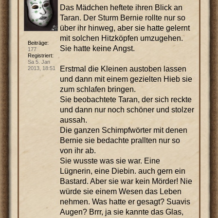
Das Mädchen heftete ihren Blick an
Taran. Der Sturm Bernie rollte nur so
über ihr hinweg, aber sie hatte gelernt
mit solchen Hitzköpfen umzugehen.
Beiträge:
Sie hatte keine Angst.
177
Registriert:
Sa 5. Jan
Erstmal die Kleinen austoben lassen
2013, 18:51
und dann mit einem gezielten Hieb sie
zum schlafen bringen.
Sie beobachtete Taran, der sich reckte
und dann nur noch schöner und stolzer
aussah.
Die ganzen Schimpfwörter mit denen
Bernie sie bedachte prallten nur so
von ihr ab.
Sie wusste was sie war. Eine
Lügnerin, eine Diebin. auch gern ein
Bastard. Aber sie war kein Mörder! Nie
würde sie einem Wesen das Leben
nehmen. Was hatte er gesagt? Suavis
Augen? Brrr, ja sie kannte das Glas,