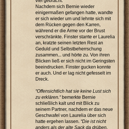
viel gebracht.
Nachdem sich Bernie wieder
einigermaßen gefangen hatte, wandte
er sich wieder um und lehnte sich mit
dem Rücken gegen den Karren,
während er die Arme vor der Brust
verschränkte. Finster starrte er Laurelia
an, kratzte seinen letzten Rest an
Geduld und Selbstbeherrschung
zusammen... und hörte zu. Von ihren
Blicken ließ er sich nicht im Geringsten
beeindrucken. Finster gucken konnte
er auch. Und er lag nicht gefesselt im
Dreck.
“Offensichtlich hat sie keine Lust sich
zu erklären.“
bemerkte Bernie
schließlich kalt und mit Blick zu
seinem Partner, nachdem er das neue
Geschwafel von Laurelia über sich
hatte ergehen lassen.
“Die ist nicht
anders als der alte Sack da drüben.