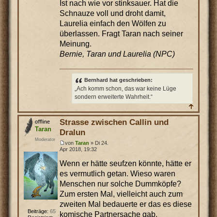
Ist nach wie vor stinksauer. Hat die
Schnauze voll und droht damit,
Laurelia einfach den Wölfen zu
überlassen. Fragt Taran nach seiner
Meinung.
Bernie, Taran und Laurelia (NPC)
Bernhard hat geschrieben:
„Ach komm schon, das war keine Lüge
sondern erweiterte Wahrheit.“
Strasse zwischen Callin und
Taran
Dralun
Moderator
von
Taran
» Di 24.
Apr 2018, 19:32
Wenn er hätte seufzen könnte, hätte er
es vermutlich getan. Wieso waren
Menschen nur solche Dummköpfe?
Zum ersten Mal, vielleicht auch zum
zweiten Mal bedauerte er das es diese
Beiträge:
65
komische Partnersache gab.