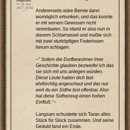
Registriert:
Fr 19. Mai
2017, 05:56
Andererseits wäre Bernie dann
womöglich ertrunken, und das konnte
er mit seinem Gewissen nicht
vereinbaren. So stand er also nun in
diesem Schlamassel und mußte sich
mit zwei sturköpfigen Federlosen
herum schlagen.
~" Sofern die Dorfbewohner ihrer
Geschichte glauben bezweifel ich das
sie sich mit uns anlegen würden.
Diese Leute haben dich fast
ehrfürchtig angeschaut und das nur
weil du ein Sidhe bist offenbar. Also
hat diese Sidhezeug einen hohen
Einfluß."~
Langsam schusterte sich Taran alles
Stück für Stück zusammen. Und seine
Geduld fand ein Ende.