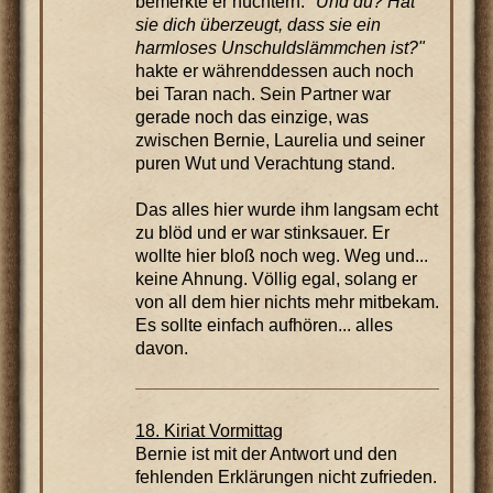
bemerkte er nüchtern.
"Und du? Hat
sie dich überzeugt, dass sie ein
harmloses Unschuldslämmchen ist?"
hakte er währenddessen auch noch
bei Taran nach. Sein Partner war
gerade noch das einzige, was
zwischen Bernie, Laurelia und seiner
puren Wut und Verachtung stand.
Das alles hier wurde ihm langsam echt
zu blöd und er war stinksauer. Er
wollte hier bloß noch weg. Weg und...
keine Ahnung. Völlig egal, solang er
von all dem hier nichts mehr mitbekam.
Es sollte einfach aufhören... alles
davon.
18. Kiriat Vormittag
Bernie ist mit der Antwort und den
fehlenden Erklärungen nicht zufrieden.