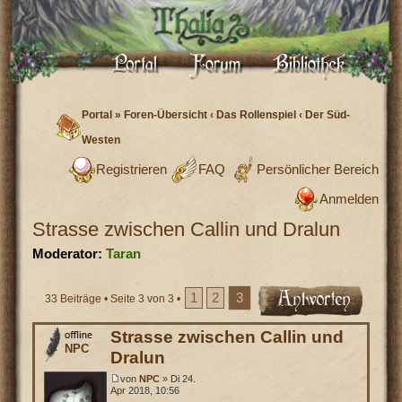
Portal
»
Foren-Übersicht
‹
Das Rollenspiel
‹
Der Süd-
Westen
Registrieren
FAQ
Persönlicher Bereich
Anmelden
Strasse zwischen Callin und Dralun
Moderator:
Taran
1
2
3
33 Beiträge •
Seite
3
von
3
•
Strasse zwischen Callin und
NPC
Dralun
von
NPC
» Di 24.
Apr 2018, 10:56