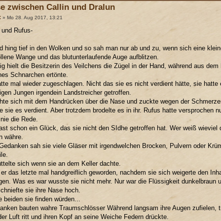
e zwischen Callin und Dralun
C
» Mo 28. Aug 2017, 13:21
a und Rufus-
 hing tief in den Wolken und so sah man nur ab und zu, wenn sich eine kleine
lene Wange und das blutunterlaufende Auge aufblitzen.
g hielt die Besitzerin des Veilchens die Zügel in der Hand, während aus dem 
nes Schnarchen ertönte.
tte mal wieder zugeschlagen. Nicht das sie es nicht verdient hätte, sie hatte
gen Jungen irgendein Landstreicher getroffen.
chte sich mit dem Handrücken über die Nase und zuckte wegen der Schmer
te sie es verdient. Aber trotzdem brodelte es in ihr. Rufus hatte versprochen
 nie die Rede.
ast schon ein Glück, das sie nicht den SIdhe getroffen hat. Wer weiß wieviel
n währe.
 Gedanken sah sie viele Gläser mit irgendwelchen Brocken, Pulvern oder Krü
le.
ttelte sich wenn sie an dem Keller dachte.
 er das letzte mal handgreiflich geworden, nachdem sie sich weigerte den I
en. Was es war wusste sie nicht mehr. Nur war die Flüssigkeit dunkelbraun u
chniefte sie ihre Nase hoch.
 beiden sie finden würden...
anken bauten wahre Traumschlösser Während langsam ihre Augen zufielen, t
der Luft ritt und ihren Kopf an seine Weiche Federn drückte.