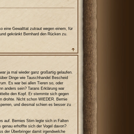
 so eine Gewalttat zutraut wegen einem, für
zt und gekränkt Bernhard den Rücken zu.
war ja mal wieder ganz großartig gelaufen.
e über Dinge wie Tauschhandel Bescheid
m. Es war bei allen Tieren so, oder
nn anders sein? Tarans Erklärung war
üttelte den Kopf. Er stemmte sich gegen
en drohte. Nicht schon WIEDER. Bernie
perren, und diesmal schien es besser zu
 auf. Bernies Stirn legte sich in Falten
as genau erhoffte sich der Vogel davon?
s der Überbringer damit irgendwelche