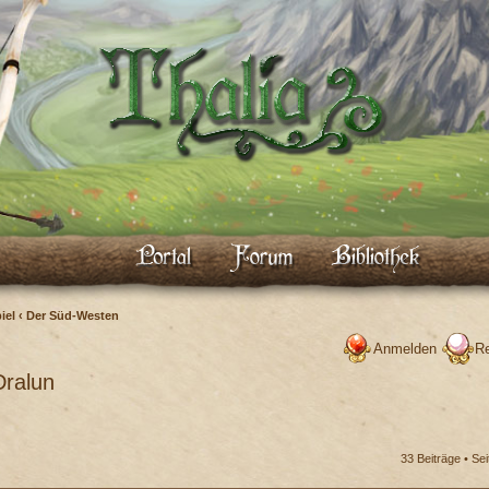
iel
‹
Der Süd-Westen
Anmelden
Re
Dralun
33 Beiträge •
Sei