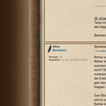
19. Kiria
Taran is
den Hipp
Bernhard
Strass
Bernhard
von
Ber
Bernie s
Beiträge:
46
Registriert:
So 15. Jan 2017, 06:26
Woher hä
wussten 
nicht? D
merkwürd
die Entt
gab sein
klappen 
Sein Bli
und er s
Bernie k