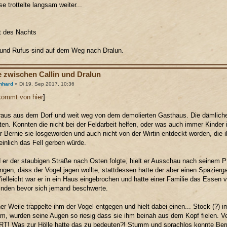
e trottelte langsam weiter...
at des Nachts
 und Rufus sind auf dem Weg nach Dralun.
e zwischen Callin und Dralun
nhard
» Di 19. Sep 2017, 10:36
kommt von hier
]
raus aus dem Dorf und weit weg von dem demolierten Gasthaus. Die dämliche
ten. Konnten die nicht bei der Feldarbeit helfen, oder was auch immer Kinder 
 Bernie sie losgeworden und auch nicht von der Wirtin entdeckt worden, die
inlich das Fell gerben würde.
er der staubigen Straße nach Osten folgte, hielt er Ausschau nach seinem Pf
gen, dass der Vogel jagen wollte, stattdessen hatte der aber einen Spazie
ielleicht war er in ein Haus eingebrochen und hatte einer Familie das Essen
nden bevor sich jemand beschwerte.
er Weile trappelte ihm der Vogel entgegen und hielt dabei einen... Stock (?) 
m, wurden seine Augen so riesig dass sie ihm beinah aus dem Kopf fielen. 
 Was zur Hölle hatte das zu bedeuten?! Stumm und sprachlos konnte Berni