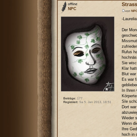
Strass
NPC
von
NP
-Laureli
Der Mond
geschwol
Missmuti
zufriede
Rufus ha
hochnäsi
Sie wis
Klar hat
Blut war
Es war f
gebliebe
In Ihren
Körpertei
Beiträge:
177
SIe schü
Registriert:
Sa 5. Jan 2013, 18:51
Dort war
abzuwieg
Wieder s
Wenn die
Ihre Ged
hoch in 