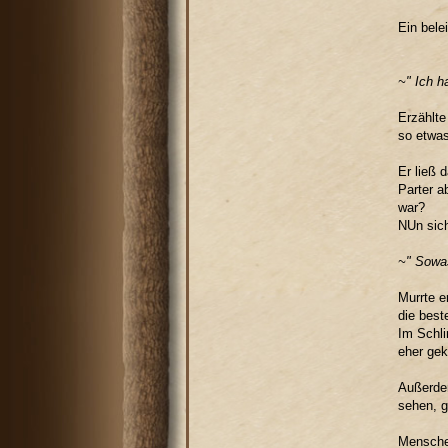
Ein bele
~" Ich h
Erzählte
so etwas
Er ließ 
Parter a
war?
NUn sich
~" Sowa
Murrte e
die best
Im Schli
eher gek
Außerdem
sehen, g
Mensche