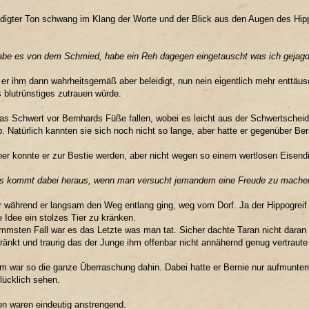
idigter Ton schwang im Klang der Worte und der Blick aus den Augen des Hipp
abe es von dem Schmied, habe ein Reh dagegen eingetauscht was ich gejagd
 er ihm dann wahrheitsgemäß aber beleidigt, nun nein eigentlich mehr enttäusc
 blutrünstiges zutrauen würde.
das Schwert vor Bernhards Füße fallen, wobei es leicht aus der Schwertsche
b. Natürlich kannten sie sich noch nicht so lange, aber hatte er gegenüber Bern
er konnte er zur Bestie werden, aber nicht wegen so einem wertlosen Eisend
s kommt dabei heraus, wenn man versucht jemandem eine Freude zu mache
r während er langsam den Weg entlang ging, weg vom Dorf. Ja der Hippogreif w
e Idee ein stolzes Tier zu kränken.
mmsten Fall war es das Letzte was man tat. Sicher dachte Taran nicht daran 
ränkt und traurig das der Junge ihm offenbar nicht annähernd genug vertraute 
 war so die ganze Überraschung dahin. Dabei hatte er Bernie nur aufmuntern
lücklich sehen.
n waren eindeutig anstrengend.