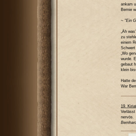
ankam un
Bernie w
~ "Ein G
„Äh was?
zu stehl
einem Re
Schwert
„Wo gena
wurde. E
gebaut h
klein bi
Hatte de
War Bern
19. Kiria
Verlässt
nervös.
Bernhard