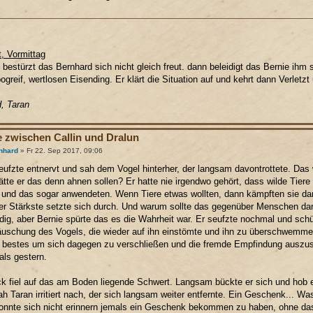
t, Vormittag
t bestürzt das Bernhard sich nicht gleich freut. dann beleidigt das Bernie ihm
ogreif, wertlosen Eisending. Er klärt die Situation auf und kehrt dann Verlet
, Taran
e zwischen Callin und Dralun
nhard
» Fr 22. Sep 2017, 09:06
eufzte entnervt und sah dem Vogel hinterher, der langsam davontrottete. Das 
tte er das denn ahnen sollen? Er hatte nie irgendwo gehört, dass wilde Tier
und das sogar anwendeten. Wenn Tiere etwas wollten, dann kämpften sie daru
er Stärkste setzte sich durch. Und warum sollte das gegenüber Menschen da
ig, aber Bernie spürte das es die Wahrheit war. Er seufzte nochmal und sch
äuschung des Vogels, die wieder auf ihn einstömte und ihn zu überschwemm
 bestes um sich dagegen zu verschließen und die fremde Empfindung auszus
als gestern.
ck fiel auf das am Boden liegende Schwert. Langsam bückte er sich und hob es
ah Taran irritiert nach, der sich langsam weiter entfernte. Ein Geschenk... W
onnte sich nicht erinnern jemals ein Geschenk bekommen zu haben, ohne das