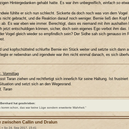
zigen Hintergedanken gehabt hatte. Es war ihm unbegreiflich,
einfach so
etwa
ndwie fühlte er sich nun schlecht. Sickerte da doch noch was von dem Voge
ls nicht gebracht, und die Reaktion darauf noch weniger. Bernie ließ den Kopf
 ab. Es war eben wie immer. Berechtigt, dass es niemand mit ihm aushalten k
ch jetzt entschuldigen können, sicher, doch sein eigenes Ego verbot ihm das. E
er Vogel gleich wieder so empfindlich sein? Der Sidhe sah sich genauso im R
bst.
 und kopfschüttelnd schlurfte Bernie ein Stück weiter und setzte sich dann
legte er nebendran und irgendwie war ihm nicht einmal danach, es sich über
t, Vormittag
ässt Taran ziehen und rechtfertigt sich innerlich für seine Haltung. Ist frustri
ituation und setzt sich an den Wegesrand.
, Taran
Bernhard hat geschrieben:
h komm schon, das war keine Lüge sondern erweiterte Wahrheit.“
e zwischen Callin und Dralun
C
» So 24. Sep 2017, 15:41