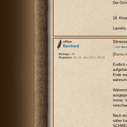
Der Ochs
18. Kiri
Laurelia
Strass
Bernhard
von
Ber
[
Bernie 
Beiträge:
46
Registriert:
So 15. Jan 2017, 06:26
Endlich 
aufgehal
Ende war
wahrsche
Während 
ausgegan
immer. V
verschwi
Nach ein
näher ka
SCHWERT!