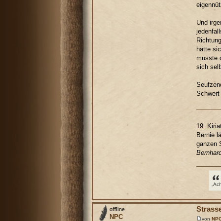
eigennüt
Und irge
jedenfal
Richtung
hätte si
musste d
sich sel
Seufzend
Schwert 
19. Kiria
Bernie l
ganzen S
Bernhard
„Ac
Strass
NPC
von
NP