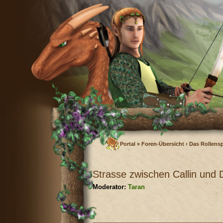
Portal
»
Foren-Übersicht
‹
Das Rollensp
Strasse zwischen Callin und 
Moderator:
Taran