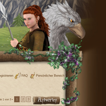
gistrieren
FAQ
Persönlicher Bereich
1
2
3
te
1
von
3
•