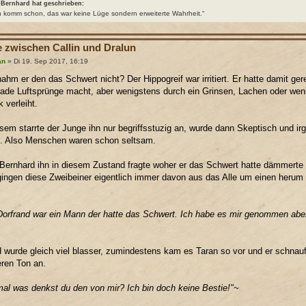
Bernhard hat geschrieben:
h komm schon, das war keine Lüge sondern erweiterte Wahrheit.“
e zwischen Callin und Dralun
an
» Di 19. Sep 2017, 16:19
hm er den das Schwert nicht? Der Hippogreif war irritiert. Er hatte damit gere
rade Luftsprünge macht, aber wenigstens durch ein Grinsen, Lachen oder wen
 verleiht.
sem starrte der Junge ihn nur begriffsstuzig an, wurde dann Skeptisch und irg
. Also Menschen waren schon seltsam.
 Bernhard ihn in diesem Zustand fragte woher er das Schwert hatte dämmerte
ngen diese Zweibeiner eigentlich immer davon aus das Alle um einen herum 
orfrand war ein Mann der hatte das Schwert. Ich habe es mir genommen aber 
 wurde gleich viel blasser, zumindestens kam es Taran so vor und er schnauf
eren Ton an.
al was denkst du den von mir? Ich bin doch keine Bestie!"~