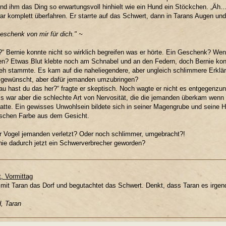
d ihm das Ding so erwartungsvoll hinhielt wie ein Hund ein Stöckchen. „Äh..
ar komplett überfahren. Er starrte auf das Schwert, dann in Tarans Augen un
eschenk von mir für dich." ~
“ Bernie konnte nicht so wirklich begreifen was er hörte. Ein Geschenk? We
en? Etwas Blut klebte noch am Schnabel und an den Federn, doch Bernie konn
h stammte. Es kam auf die naheliegendere, aber ungleich schlimmere Erklärun
 gewünscht, aber dafür jemanden umzubringen?
u hast du das her?“ fragte er skeptisch. Noch wagte er nicht es entgegenzu
s war aber die schlechte Art von Nervosität, die die jemanden überkam wenn e
atte. Ein gewisses Unwohlsein bildete sich in seiner Magengrube und seine 
sschen Farbe aus dem Gesicht.
r Vogel jemanden verletzt? Oder noch schlimmer, umgebracht?!
ie dadurch jetzt ein Schwerverbrecher geworden?
t, Vormittag
 mit Taran das Dorf und begutachtet das Schwert. Denkt, dass Taran es irgen
, Taran