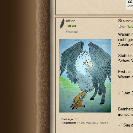
„Ac
Strass
Taran
von
Tar
Moderator
Warum na
nicht ge
Ausdruck
Stattdes
Schweiß
Erst als
Warum gi
~ " Am D
Bernhard
ironisch
Beiträge:
65
Registriert:
Fr 19. Mai 2017, 05:56
~" Sag m