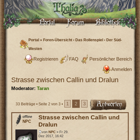
Portal
»
Foren-Übersicht
‹
Das Rollenspiel
‹
Der Süd-
Westen
Registrieren
FAQ
Persönlicher Bereich
Anmelden
Strasse zwischen Callin und Dralun
Moderator:
Taran
1
2
3
33 Beiträge •
Seite
2
von
3
•
Strasse zwischen Callin und
NPC
Dralun
von
NPC
» Fr 29.
Dez 2017, 16:42