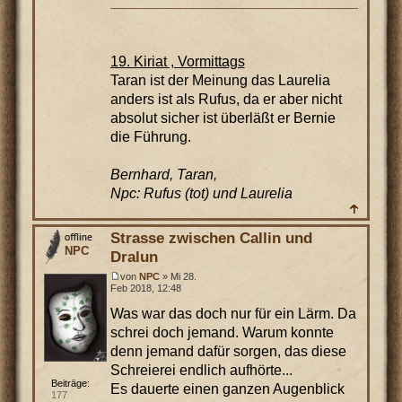
19. Kiriat , Vormittags
Taran ist der Meinung das Laurelia
anders ist als Rufus, da er aber nicht
absolut sicher ist überläßt er Bernie
die Führung.
Bernhard, Taran,
Npc: Rufus (tot) und Laurelia
Strasse zwischen Callin und
NPC
Dralun
von
NPC
» Mi 28.
Feb 2018, 12:48
Was war das doch nur für ein Lärm. Da
schrei doch jemand. Warum konnte
denn jemand dafür sorgen, das diese
Schreierei endlich aufhörte...
Beiträge:
Es dauerte einen ganzen Augenblick
177