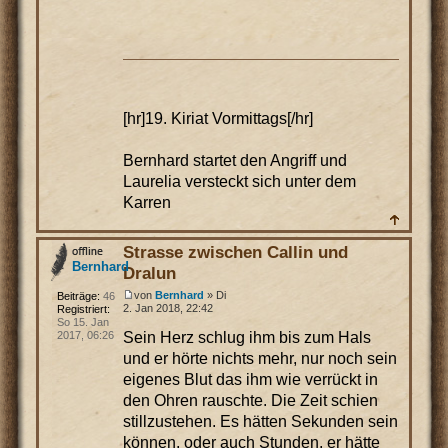
[hr]19. Kiriat Vormittags[/hr]
Bernhard startet den Angriff und
Laurelia versteckt sich unter dem
Karren
Strasse zwischen Callin und
Bernhard
Dralun
von
Bernhard
» Di
Beiträge:
46
2. Jan 2018, 22:42
Registriert:
So 15. Jan
Sein Herz schlug ihm bis zum Hals
2017, 06:26
und er hörte nichts mehr, nur noch sein
eigenes Blut das ihm wie verrückt in
den Ohren rauschte. Die Zeit schien
stillzustehen. Es hätten Sekunden sein
können, oder auch Stunden, er hätte