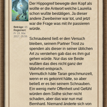
Der Hippogreif bewegte den Kopf als
wollte er die Antwort welche Laurelia
schon wußte bestätigen. Ja dieser
andere Zweibeiner war tot, und jetzt
war die Frage was mit ihr passieren
Beiträge:
65
würde.
Registriert:
Fr 19. Mai
2017, 05:56
Schnaubend ließ er den Versuch
bleiben, seinem Partner Trost zu
spenden als dieser in seiner üblichen
Art zu verstehen gab das es ihm gut
gehen würde. Nur das sie Beide
wußten das dies nicht ganz der
Wahrheit entsprach.
Vermutlich hätte Taran geschmunzelt,
wenn er es gekonnt hätte, so aber
beließ er es bei seinem Schnauben.
Ein wenig mehr Offenheit und Gefühl
würden dem Sidhe sicher nicht
schaden, aber das war nun mal
Bernhard. Niemand änderte sich von