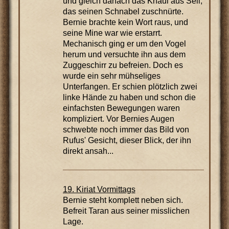
und gleich danach das Knäul aus Seil,
das seinen Schnabel zuschnürte.
Bernie brachte kein Wort raus, und
seine Mine war wie erstarrt.
Mechanisch ging er um den Vogel
herum und versuchte ihn aus dem
Zuggeschirr zu befreien. Doch es
wurde ein sehr mühseliges
Unterfangen. Er schien plötzlich zwei
linke Hände zu haben und schon die
einfachsten Bewegungen waren
kompliziert. Vor Bernies Augen
schwebte noch immer das Bild von
Rufus' Gesicht, dieser Blick, der ihn
direkt ansah...
19. Kiriat Vormittags
Bernie steht komplett neben sich.
Befreit Taran aus seiner misslichen
Lage.