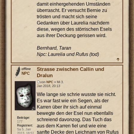
damit einhergehenden Umständen
überrascht. Er versucht Bernie zu
trösten und macht sich seine
Gedanken über Laurelia nachdem
diese, wegen des störrischen Esels
aus ihrer Deckung gerissen wird.
Bernhard, Taran
Npc: Laurelia und Rufus (tod)
Strasse zwischen Callin und
NPC
Dralun
von
NPC
» Mi 3.
Jan 2018, 20:13
WIe lange sie schrie wusste sie nicht.
Es war fast wie ein Segen, als der
Karren über ihr sich auf einmal
bewegte den der Esel nun ebenfalls
Beiträge:
schreiend davonzog. Das Tuch das
177
aus dem Karren fiel und wie eine
Registriert:
Sa 5. Jan
sanfte Decke den Leichnam von Rufus
2013, 18:51