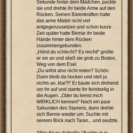
Sekunde hinter dem Mädchen, packte
sie und drehte ihr beide Arme auf den
Rücken. Seinen Bärenkräften hatte
das arme Mädel nicht viel
entgegenzusetzen und schon kurze
Zeit später hatte Bernie ihr beide
Hände hinter dem Rücken
zusammengebunden.
„Hörst du schlecht? Es reicht!“ grollte
er sie an und stieß sie grob zu Boden.
Weg von dem Esel.
„Du willst also nicht reden? Schön.
Dann bleib da hocken und stell ja
nichts an, klar?!“ Er baute sich drohend
vor ihr auf und starrte ihr feindselig in
die Augen. „Oder du lernst mich
WIRKLICH kennen!“ Noch ein paar
Sekunden des Starrens, dann drehte
sich Bernie wieder um. Suchte mit
seinem Blick nach Taran... und seufzte.
“Was für ne Scheiße.“
fluchte er in