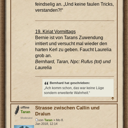
feindselig an. „Und keine faulen Tricks,
verstanden?!“
19. Kiriat Vormittags
Bernie ist von Tarans Zuwendung
irritiert und versucht mal wieder den
harten Kerl zu geben. Faucht Laurelia
grob an.
Bernhard, Taran, Npc: Rufus (tot) und
Laurelia
Bernhard hat geschrieben:
„Ach komm schon, das war keine Lüge
sondern erweiterte Wahrheit.“
Strasse zwischen Callin und
Taran
Dralun
Moderator
von
Taran
» Mo 8.
Jan 2018, 12:14