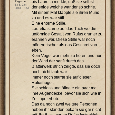
bis Laurelia merkte, daß sie selbst
Registriert:
Sa 5. Jan
derjenige welche war der so schrie.
2013, 18:51
Mit einem Mal klappte sie ihren Mund
zu und es war still..
Eine enorme Stille.
Laurelia starrte auf das Tuch wo die
unförmige Gestalt von Rufus drunter zu
erahnen war. Diese Stille war noch
mödererischer als das Geschrei von
eben.
Kein Vogel war mehr zu hören und nur
der WInd der sanft durch das
Blätterwerk strich zeigte, das sie doch
noch nicht taub war.
Immer noch starrte sie auf diesen
Rufushügel.
Sie schloss und öffnete ein paar mal
ihre Augendeckel bevor sie sich wie in
Zeitlupe erhob.
Das da noch zwei weitere Personen
neben ihr standen bekam sie gar nicht
mit. Ihr Blick war an Rufus festgeklebt.