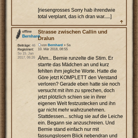
[riesengrosses Sorry hab ihrendwie
total verplant, das ich dran war.....]
Strasse zwischen Callin und
Bernhard
Dralun
von
Bernhard
» Sa
Beiträge:
46
10. Mär 2018, 08:55
Registriert:
So 15. Jan
Ähm...
Bernie runzelte die Stirn. Er
2017, 06:26
starrte das Mädchen an und kurz
fehlten ihm jegliche Worte. Hatte die
Göre jetzt KOMPLETT den Verstand
verloren? Gerade eben hatte sie noch
versucht mit ihm zu sprechen, doch
jetzt plötzlich schien sie in ihrer
eigenen Welt festzustecken und ihn
gar nicht mehr wahrzunehmen.
Stattdessen... schlug sie auf die Leiche
ein. Begann sie anzuschreien. Und
Bernie stand einfach nur mit
fassungslosem Blick nebendran und