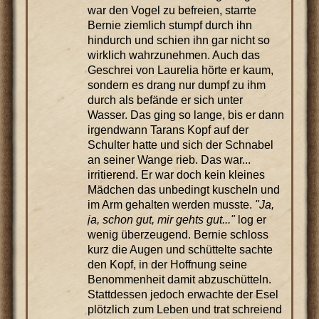
war den Vogel zu befreien, starrte
Bernie ziemlich stumpf durch ihn
hindurch und schien ihn gar nicht so
wirklich wahrzunehmen. Auch das
Geschrei von Laurelia hörte er kaum,
sondern es drang nur dumpf zu ihm
durch als befände er sich unter
Wasser. Das ging so lange, bis er dann
irgendwann Tarans Kopf auf der
Schulter hatte und sich der Schnabel
an seiner Wange rieb. Das war...
irritierend. Er war doch kein kleines
Mädchen das unbedingt kuscheln und
im Arm gehalten werden musste.
"Ja,
ja, schon gut, mir gehts gut..."
log er
wenig überzeugend. Bernie schloss
kurz die Augen und schüttelte sachte
den Kopf, in der Hoffnung seine
Benommenheit damit abzuschütteln.
Stattdessen jedoch erwachte der Esel
plötzlich zum Leben und trat schreiend