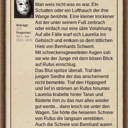
Man weis nicht was es war. EIn
Schatten oder ein Lufthauch der ihre
Wange berührte. Eine kleiner trockener
Ast der unter seinem Fuß zerbrach
Beiträge:
oder einfach nur eine üble Vorahnung.
177
Registriert:
Auf alle Fälle warf sich Laurelia ins
Sa 5. Jan
Gebüsch und entkam so dem tötlichen
2013, 18:51
Hieb von Bernhards Schwert.
Mit schreckensgeweiteten Augen sah
sie wie der Junge mit dem bösen Blick
auf Rufus einschlug.
Das Blut spritze überall. Traf den
jungen Siedhe der das anscheinend
nicht bemerkte. Traf den Hippogreif
und lief in strömen an Rufus hinunter.
Laurelia krabelte hinter Taran und
flüsterte ihm zu das nun alles wieder
gut werde... dann kroch sie unter den
Wagen. Sie hörte die heiseren Schreie
von Rufus die langsam verebbten.
Auch die Schreie von Bernhard waren