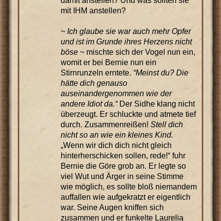
damit anstellen? Und was sollten sie
mit IHM anstellen?
~ Ich glaube sie war auch mehr Opfer
und ist im Grunde ihres Herzens nicht
böse ~
mischte sich der Vogel nun ein,
womit er bei Bernie nun ein
Stirnrunzeln erntete.
“Meinst du? Die
hätte dich genauso
auseinandergenommen wie der
andere Idiot da.“
Der Sidhe klang nicht
überzeugt. Er schluckte und atmete tief
durch. Zusammenreißen!
Stell dich
nicht so an wie ein kleines Kind.
„Wenn wir dich dich nicht gleich
hinterherschicken sollen, rede!“ fuhr
Bernie die Göre grob an. Er legte so
viel Wut und Ärger in seine Stimme
wie möglich, es sollte bloß niemandem
auffallen wie aufgekratzt er eigentlich
war. Seine Augen kniffen sich
zusammen und er funkelte Laurelia