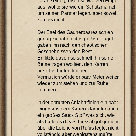
Taran seine großen schwarzen Flügel
aus, wollte sie wie ein Schutzmantel
um seinen Partner legen, aber soweit
kam es nicht.
Der Esel des Gaunerpaares schien
genug zu haben, die großen Flügel
gaben ihn nach den chaotischen
Geschehnissen den Rest.
Er flitzte davon so schnell ihn seine
Beine tragen wollten, den Karren
unsicher hinter ihm her.
Vermutlich würde er paar Meter weiter
wieder zum stehen und zur Ruhe
kommen.
In der abrupten Anfahrt fielen ein paar
Dinge aus dem Karren, darunter auch
ein großes Stück Stoff was sich, wie
als hätte es das Schicksal gut gemeint
über die Leiche von Rufus legte, nicht
vollständig aber wenigstens mußte