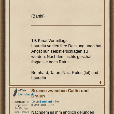
(Barthi)
19. Kiriat Vormittags
Laurelia verliert ihre Deckung unad hat
Angst nun selbst erschlagen zu
werden. Nachdem nichts geschah,
fragte sie nach Rufus.
Bernhard, Taran, Npc: Rufus (tot) und
Laurelia
Strasse zwischen Callin und
Bernhard
Dralun
von
Bernhard
» Mo
Beiträge:
46
8. Jan 2018, 10:44
Registriert:
So 15. Jan
Nachdem es ihm endlich gelungen
2017, 06:26