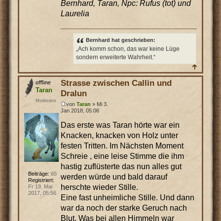
Bernhard, Taran, Npc: Rufus (tot) und
Laurelia
Bernhard hat geschrieben:
„Ach komm schon, das war keine Lüge
sondern erweiterte Wahrheit.“
Strasse zwischen Callin und
Taran
Dralun
Moderator
von
Taran
» Mi 3.
Jan 2018, 05:06
Das erste was Taran hörte war ein
Knacken, knacken von Holz unter
festen Tritten. Im Nächsten Moment
Schreie , eine leise Stimme die ihm
hastig zuflüsterte das nun alles gut
Beiträge:
65
werden würde und bald darauf
Registriert:
herschte wieder Stille.
Fr 19. Mai
2017, 05:56
Eine fast unheimliche Stille. Und dann
war da noch der starke Geruch nach
Blut. Was bei allen Himmeln war