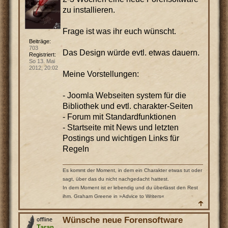
zu installieren.
Frage ist was ihr euch wünscht.
Beiträge:
703
Das Design würde evtl. etwas dauern.
Registriert:
So 13. Mai
2012, 20:02
Meine Vorstellungen:
- Joomla Webseiten system für die
Bibliothek und evtl. charakter-Seiten
- Forum mit Standardfunktionen
- Startseite mit News und letzten
Postings und wichtigen Links für
Regeln
Es kommt der Moment, in dem ein Charakter etwas tut oder
sagt, über das du nicht nachgedacht hattest.
In dem Moment ist er lebendig und du überlässt den Rest
ihm. Graham Greene in »Advice to Writers«
Wünsche neue Forensoftware
Taran