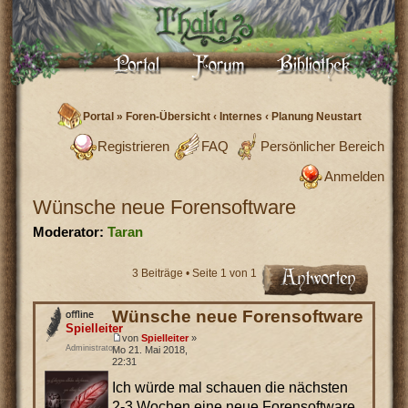
Portal
»
Foren-Übersicht
‹
Internes
‹
Planung Neustart
Registrieren
FAQ
Persönlicher Bereich
Anmelden
Wünsche neue Forensoftware
Moderator:
Taran
3 Beiträge • Seite
1
von
1
Wünsche neue Forensoftware
Spielleiter
von
Spielleiter
»
Administrator
Mo 21. Mai 2018,
22:31
Ich würde mal schauen die nächsten
2-3 Wochen eine neue Forensoftware