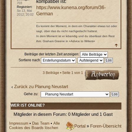
kompatibel ist:
703
https://www.kunena.org/forum/36-
Registriert:
So 13. Mai
German
2012, 20:02
Es kommt der Moment, in dem ein Charakter etwas tut oder
sagt, über das du nicht nachgedacht hattest.
In dem Moment ist er lebendig und du überlässt den Rest
ihm. Graham Greene in »Advice to Writers«
Beiträge der letzten Zeit anzeigen:
Sortiere nach
3 Beiträge • Seite
1
von
1
Zurück zu Planung Neustart
Gehe zu:
WER IST ONLINE?
Mitglieder in diesem Forum: 0 Mitglieder und 1 Gast
Impressum
•
Das Team
•
Alle
Portal
»
Foren-Übersicht
Cookies des Boards löschen